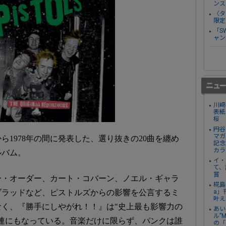
ンス
〈タ
限定
「S
ャン
川﨑
表紙
桜
円谷
マガ
から1978年の間に発表した、選り抜きの20曲を纏め
記念
カラ
ルバム。
イ・
て、
賞
ー・オーダー、カート・コバーン、ノエル・ギャラ
椛島
a」
ブラッドなど、ピストルズからの影響を公言するミ
叶え
く、『勝手にしやがれ！！』は"史上最も影響力の
あい
ル”
連にもなっている。音楽だけに限らず、パンクは誰
の「