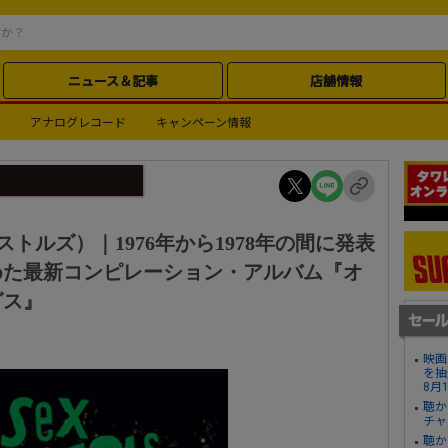
ニュース＆記事
店舗情報
アナログレコード
キャンペーン情報
ス・ピストルズ）｜1976年から1978年の間に発表
めた最新コンピレーション・アルバム『オ
グス』
映画
を抽
8月
聴か
チャ
聴か