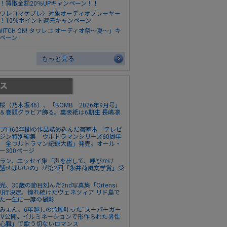
！買取金額20％UPキャンペーン！！
ワレコマケプレ〉対象オーディオプレーヤー
！10％ポイント還元キャンペーン
WITCH ON! タワレコ オーディオ祭～夏～」キ
ペーン
もっと見る
桜（乃木坂46）、「BOMB 2026年9月号」
＆巻頭グラビア飾る。裏表紙は6期生 長嶋凛
プロ60年間の作品詰め込んだ豪華本「テレビ
ジン特別編集 ウルトラマンシリーズ60周年
 全ウルトラマン記録大鑑」発売。オール・
ー300ページ
ラン、エッセイ集「声を出して、呼びかけ
話せばいいの」が第2回「永井荷風文学賞」受
光、30歳の節目刻んだ2nd写真集「Ortensi
刊行決定。憧れ続けたヴェネツィア リド島で
た一生に一度の撮影
みょん、6年越しの念願叶った“スーパーガー
MV公開。イルミネーションで形作られた男性
心臓」で歌う切ないロマンス