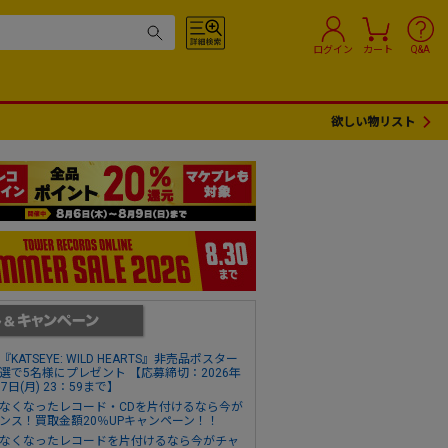
ログイン
カート
Q&A
欲しい物リスト
『KATSEYE: WILD HEARTS』非売品ポスター
選で5名様にプレゼント 【応募締切：2026年
17日(月) 23：59まで】
なくなったレコード・CDを片付けるなら今が
ンス！買取金額20％UPキャンペーン！！
なくなったレコードを片付けるなら今がチャ