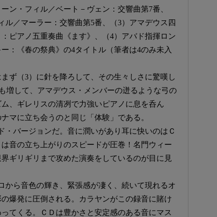
ィーン・フィル／ベート－ヴェン：交響曲第7番、
ィル／マーラー：交響曲第5番、（3）アマデウス四
：ピアノ五重奏曲《ます》、（4）アバド指揮ロン
ー：《春の祭典》の4タイトル（筆者は4のみ未入
まず（3）に針を降ろして、その生々しさに驚嘆し
にも増して、アマデウス・メンバーの迸るような弓の
ズム、ギレリスの清冽で力強いピアノに息を呑ん
のナマに立ち会うのと同じ「体験」である。
ド・バージョンだ。音に潤いがあり耳に快いのはＣ
Ｐは音の立ち上がりのスピードが圧巻！名門ウィー
限界ギリギリまで攻めた演奏をしているのが目に見
ロから音色の輝き、緊張感が凄く、続いて現れるオ
彩の爆発に圧倒される。カラヤンがこの録音に賭け
わってくる。ＣＤは豊かさと安定感のある音にマス