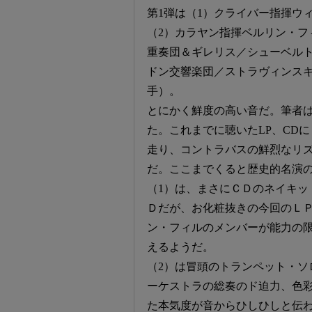
第1弾は（1）クライバー指揮ウ
（2）カラヤン指揮ベルリン・フ
重奏団＆ギレリス／シューベルト
ドン交響楽団／ストラヴィンスキ
手）。
とにかく鮮度の高い音だ。筆者は
た。これまでに聴いたLP、CD
走り、コントラバスの鮮烈なリ
だ。ここまでくると歴史的名演
（1）は、まさにＣＤのネイキッ
Ｄだが、お化粧抜きの今回のＬ
ン・フィルのメンバーが能力の
えるようだ。
（2）は冒頭のトランペット・ソ
ーケストラの総奏のド迫力、色
た本気度が音からひしひしと伝