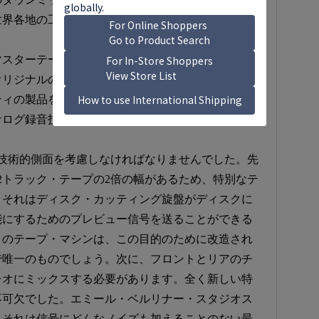
世界各地の工場に送り、現地プレスで世界中に流通
スターテープほど良い音は出せません。そこで、2
リジナルの4トラック・マスターをラッカー盤カッ
ティの製品を生産するアイデアが生まれました。当
ナログ録音技術のおかげで、センセーショナルなサ
技術的側面を考慮しなければなりませんでした。先
2トラック・テープの2倍の幅があるため、特別なテ
。それはディスク・カッティング旋盤がディスクに
能にするためのプレビュー信号を送ることができる
々のテープ・マシンは、この目的のために改造され
で唯一のものでしょう。次に、フロントとリアのチ
レオにミックスする必要があります。全く新しい特
不可欠でした。エミール・ベルリナー・スタジオス
、それは信号にどんなノイズも加えることのない最