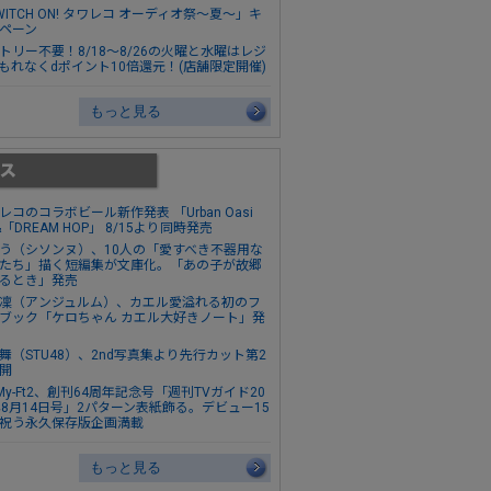
WITCH ON! タワレコ オーディオ祭～夏～」キ
ペーン
トリー不要！8/18～8/26の火曜と水曜はレジ
もれなくdポイント10倍還元！(店舗限定開催)
もっと見る
レコのコラボビール新作発表 「Urban Oasi
&「DREAM HOP」 8/15より同時発売
う（シソンヌ）、10人の「愛すべき不器用な
たち」描く短編集が文庫化。「あの子が故郷
るとき」発売
凜（アンジュルム）、カエル愛溢れる初のフ
ブック「ケロちゃん カエル大好きノート」発
舞（STU48）、2nd写真集より先行カット第2
開
s-My-Ft2、創刊64周年記念号「週刊TVガイド20
年8月14日号」2パターン表紙飾る。デビュー15
祝う永久保存版企画満載
もっと見る