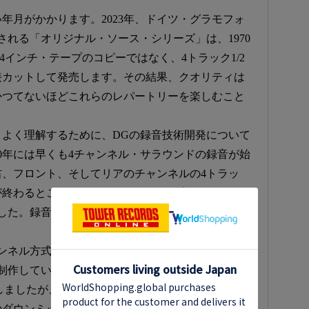
年月がかかります。2023年、ドイツ・グラモフォ
される「オリジナル・ソース・シリーズ」は、1970
4インチ・テープのコピーではなく、4トラック1/2
接カットして発売します。その結果、クオリティは
かつてないほどこれらのレパートリーを楽しむこと
よく理解するために、DGの録音技術開発について
70年には早くも4チャンネル・サラウンドの録音が始
、フロント、そしてリアのチャンネルの4トラッ
終わるとこれらの4トラック・テープはハノーファ
した。録音テイクはハサミでカットされ、粘着テー
ンネル方式の再生に対応した民生用フォーマットは
制作していたのです。DGはもちろんこれらの録音
しましたが、そのためにエンジニアたちは4トラック
ダウンミックスを作成する必要がありました。DG