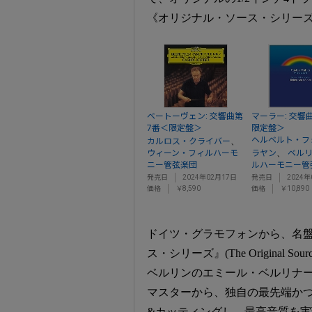
《オリジナル・ソース・シリーズ》第
ベートーヴェン: 交響曲第
マーラー: 交響
7番＜限定盤＞
限定盤＞
ヘルベルト・フ
、
カルロス・クライバー
、
ウィーン・フィルハーモ
ラヤン
ベル
ニー管弦楽団
ルハーモニー管
発売日
2024年02月17日
発売日
2024年
価格
￥8,590
価格
￥10,890
ドイツ・グラモフォンから、名盤
ス・シリーズ』(The Original
ベルリンのエミール・ベルリナー・
マスターから、独自の最先端かつ
&カッティングし、最高音質を実