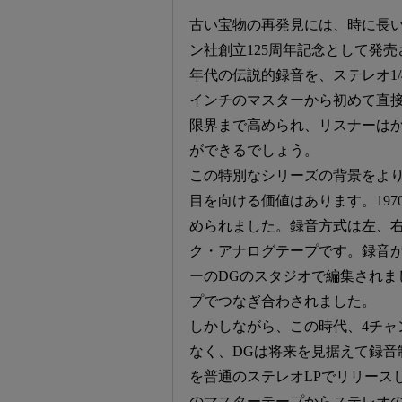
古い宝物の再発見には、時に長い
ン社創立125周年記念として発売
年代の伝説的録音を、ステレオ1/
インチのマスターから初めて直
限界まで高められ、リスナーは
ができるでしょう。
この特別なシリーズの背景をより
目を向ける価値はあります。19
められました。録音方式は左、右
ク・アナログテープです。録音が
ーのDGのスタジオで編集されま
プでつなぎ合わされました。
しかしながら、この時代、4チャ
なく、DGは将来を見据えて録音
を普通のステレオLPでリリース
のマスターテープからステレオの