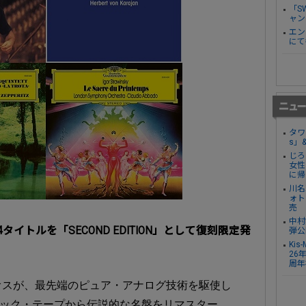
「S
ャン
エン
にて
タワ
s」
じろ
女性
に帰
川名
ォト
売
中村
イトルを「SECOND EDITION」として復刻限定発
弾公
Ki
26
周年
オスが、最先端のピュア・アナログ技術を駆使し
トラック・テープから伝説的な名盤をリマスター