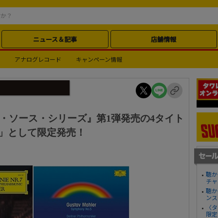
ニュース＆記事
店舗情報
アナログレコード
キャンペーン情報
ル・ソース・シリーズ』第1弾発売の4タイト
ION」として限定発売！
聴か
チャ
聴か
ンス
〈タ
限定