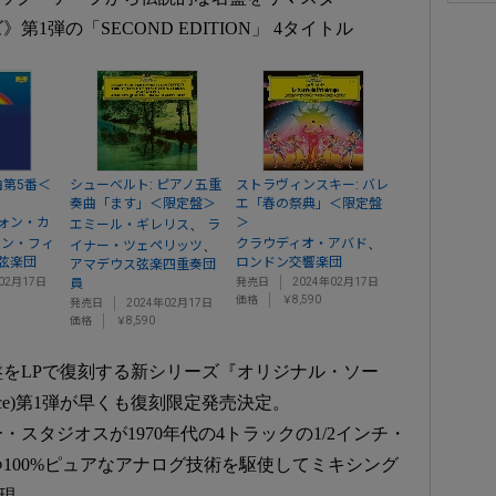
1弾の「SECOND EDITION」 4タイトル
曲第5番＜
シューベルト: ピアノ五重
ストラヴィンスキー: バレ
奏曲「ます」＜限定盤＞
エ「春の祭典」＜限定盤
ォン・カ
＞
、
エミール・ギレリス
ラ
、
リン・フィ
クラウディオ・アバド
、
イナー・ツェペリッツ
弦楽団
ロンドン交響楽団
アマデウス弦楽四重奏団
02月17日
員
発売日
2024年02月17日
価格
￥8,590
発売日
2024年02月17日
価格
￥8,590
をLPで復刻する新シリーズ『オリジナル・ソー
 Source)第1弾が早くも復刻限定発売決定。
スタジオスが1970年代の4トラックの1/2インチ・
100%ピュアなアナログ技術を駆使してミキシング
現。