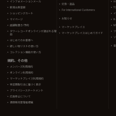
インフォメーションメール
in
交換・返品
新規会員登録
T
For International Customers
ショッピングカート
イ
お知らせ
マイページ
K
店舗取置き/予約
Mi
マーケットプレイス
タワーレコードオンラインが選ばれる理
フ
マーケットプレイスはじめてガイド
由
ソ
はじめてのお客様へ
音
欲しい物リストの使い方
コレクション機能の使い方
規約、その他
メンバーズ利用規約
オンライン利用規約
マーケットプレイス利用規約
特定商取引法に基づく表示
プライバシーステートメント
広告停止について
酒類販売管理者標識