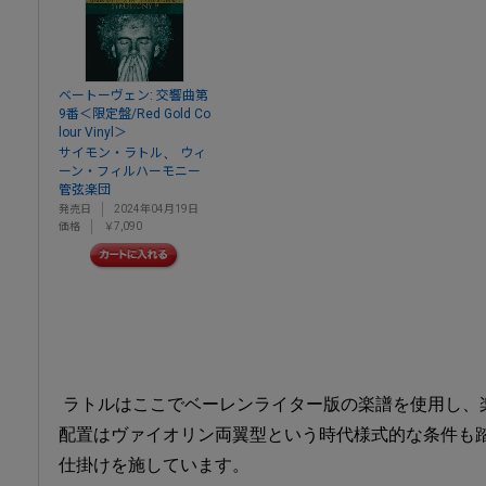
ベートーヴェン: 交響曲第
9番＜限定盤/Red Gold Co
lour Vinyl＞
、
サイモン・ラトル
ウィ
ーン・フィルハーモニー
管弦楽団
発売日
2024年04月19日
価格
￥7,090
ラトルはここでベーレンライター版の楽譜を使用し、
配置はヴァイオリン両翼型という時代様式的な条件も
仕掛けを施しています。