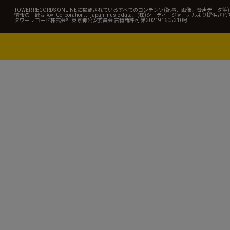
TOWER RECORDS ONLINEに掲載されているすべてのコンテンツ(記事、画像、音声デ
情報の一部はRovi Corporation.、japan music data、(株)シーディージャーナルより提供
タワーレコード株式会社 東京都公安委員会 古物商許可 第302191605310号