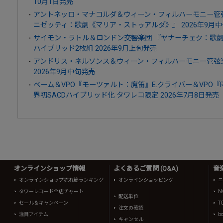
10月1日発売
アントネッロ・マナコルダ＆ウィーン・フィルハーモニー管
ニゼッティ：歌劇《マリア・ストゥアルダ》』 2026年9月
サイモン・ラトル＆ロンドン交響楽団 『ヤナーチェク：歌劇《
ハイブリッド2枚組 2026年9月上旬発売
アンドリス・ネルソンス＆ウィーン・フィルハーモニー管弦楽
2026年9月中旬発売
ベーム＆VPO『モーツァルト：魔笛』E.クライバー＆VPO『
界初SACDハイブリッド化 タワレコ限定 2026年7月8日発売
オンラインショップ情報
よくあるご質問 (Q&A)
音
オンラインショップ売れ筋ランキング
オンラインショッピング
ニ
タワーレコード全店チャート
N
配送単位
セール＆キャンペーン
T
注文の確認
注目アイテム
b
キャンセル