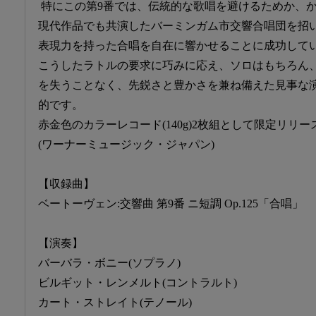
特にこの第9番では、伝統的な歌唱を避けるためか、
現代作品でも共演したバーミンガム市交響合唱団を招
表現力を持った合唱を自在に響かせることに成功して
こうしたラトルの要求に巧みに応え、ソロはもちろん
を失うことなく、先鋭さと豊かさを兼ね備えた見事な
的です。
赤金色のカラーレコード(140g)2枚組として限定リリース
(ワーナーミュージック・ジャパン)
【収録曲】
ベートーヴェン:交響曲 第9番 ニ短調 Op.125「合唱」
【演奏】
バーバラ・ボニー(ソプラノ)
ビルギット・レンメルト(コントラルト)
カート・ストレイト(テノール)