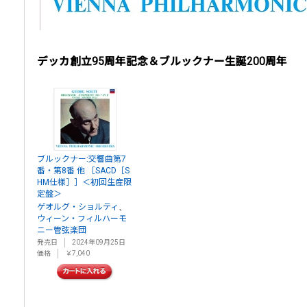
デッカ創立95周年記念＆ブルックナー生誕200周年
ブルックナー:交響曲第7
番・第8番 他 ［SACD［S
HM仕様］］＜初回生産限
定盤＞
、
ゲオルグ・ショルティ
ウィーン・フィルハーモ
ニー管弦楽団
発売日
2024年09月25日
価格
￥7,040