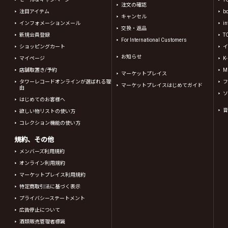
注文の確認
注目アイテム
b
キャンセル
インフォメーションメール
in
交換・返品
新規会員登録
T
For International Customers
ショッピングカート
イ
お知らせ
マイページ
K
店舗取置き/予約
Mi
マーケットプレイス
タワーレコードオンラインが選ばれる理
フ
マーケットプレイスはじめてガイド
由
ソ
はじめてのお客様へ
音
欲しい物リストの使い方
コレクション機能の使い方
規約、その他
メンバーズ利用規約
オンライン利用規約
マーケットプレイス利用規約
特定商取引法に基づく表示
プライバシーステートメント
広告停止について
酒類販売管理者標識