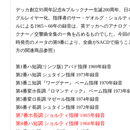
デッカ創立95周年記念&ブルックナー生誕200周年、日
グルレイヤー化。指揮者のサー・ゲオルグ・ショルティ(19
ルによる1965～66年の録音は、英デッカへのアナロ
クナー／交響曲全集の一角を占めるものでした。今回の
時発売のメータの第9番により、全曲がSACDで揃う
方の関連商品参照）
第1番ハ短調[リンツ版] アバド指揮 1969年録音
第2番ハ短調 シュタイン指揮 1973年録音
第3番ニ短調『ワーグナー』 ベーム指揮 1970年録音
第4番変ホ長調『ロマンティック』 ベーム指揮 1973年
第5番変ロ長調 マゼール指揮 1974年録音
第6番イ長調 シュタイン指揮 1972年録音
第7番ホ長調 ショルティ指揮 1965年録音
第8番ハ短調 ショルティ指揮 1966年録音