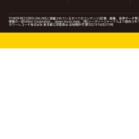
TOWER RECORDS ONLINEに掲載されているすべてのコンテンツ(記事、画像、音声デ
情報の一部はRovi Corporation.、japan music data、(株)シーディージャーナルより提供
タワーレコード株式会社 東京都公安委員会 古物商許可 第302191605310号