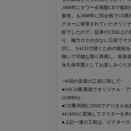
2006年にタワー企画盤CDで復
集他」も2008年に同企画でCD
クターに保管されていたオリジ
好でしたので、従来のCD以上の
り、極力ロスが少ない工程でマ
択し、SACDで聴くための復刻
除いて可能な限り再掲し、各新
永久保存盤としてお楽しみくだ
<今回の音源の工程に関して>
●SACD層:新規でオリジナル・
(2.8MHz)
●CD層:同様にDSDでデジタ
44.1kHzに変換してマスターを作
●上記一連の工程は、ビクタース