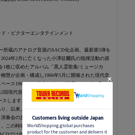
ウッド・ビクターエンタテインメント
ター所蔵のアナログ音源のSACD化企画、最新第5弾を
2024年2月に亡くなった小澤征爾氏の指揮活動の原
を1枚に収めたアルバム「黒人霊歌集/ミュージカ
柳慧が企画・構成し1966年5月に開催された現代音
ース1966」の2枚分のライヴ録音と1968年6月の
2回現代音楽祭の1枚のライヴを2枚組に集成した各
リースします。この時に演奏したのが小澤と若杉を始
あり、以来、武満との強固な信頼関係が築かれた記
。演奏会の反響は大きく、当時の日本の楽壇に及ぼ
う。この時収録したビクターの音は当時の熱気溢れ
ACDでは尚更雰囲気が伝わってくる優秀録音です。