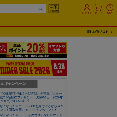
ログイン
カート
Q&A
欲しい物リスト
『KATSEYE: WILD HEARTS』非売品ポスター
選で5名様にプレゼント 【応募締切：2026年
17日(月) 23：59まで】
なくなったレコード・CDを片付けるなら今が
ンス！買取金額20％UPキャンペーン！！
なくなったレコードを片付けるなら今がチャ