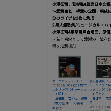
小澤征爾、若杉弘&読売日本交
～武満徹と一柳慧の企画・構成に
分のライヴを2枚に集成
2.黒人霊歌集/ミュージカル・ハ
小澤征爾&東京混声合唱団、原信
～若き精鋭として活躍の一途をた
種を最新復刻
オーケストラル・スペー
黒人霊歌集/ミ
ス1966 & 1968 (2024年マ
ル・ハイライト(
スタリング)＜タワーレコ
スタリング)＜
ード限定＞
ード限定＞
、
、
、
小澤征爾
若杉弘
読売
小澤征爾
東
団
、
日本交響楽団
秋山和
発売日
2024年
ほか
慶