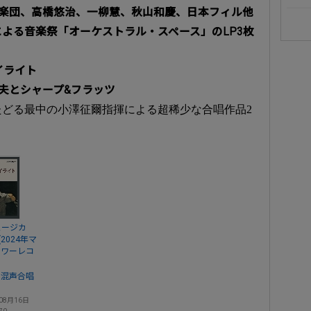
響楽団、高橋悠治、一柳慧、秋山和慶、日本フィル他
よる音楽祭「オーケストラル・スペース」のLP3枚
イライト
夫とシャープ&フラッツ
どる最中の小澤征爾指揮による超稀少な合唱作品2
ュージカ
2024年マ
タワーレコ
京混声合唱
08月16日