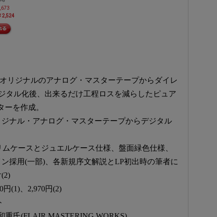
70
,673
2,524
はオリジナルのアナログ・マスターテープからダイレ
でデジタル化後、出来るだけ工程ロスを減らしたピュア
スターを作成。
オリジナル・アナログ・マスターテープからデジタル
、スリムケースとジュエルケース仕様、盤面緑色仕様、
ン採用(一部)、各新規序文解説とLP初出時の筆者に
2)
1)、2,970円(2)
ト
(FLAIR MASTERING WORKS)