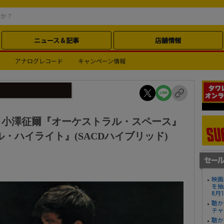
ニュース＆記事
店舗情報
アナログレコード
キャンペーン情報
〉小澤征爾『オーケストラル・スペース』
・ハイライト』(SACDハイブリッド)
映画
を抽
8月
聴か
チャ
聴か