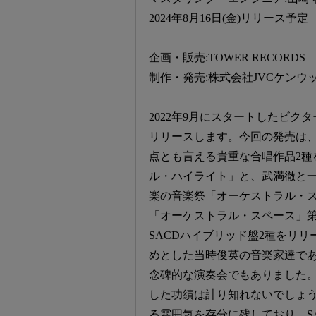
2024年8月16日(金)リリース予定
企画・販売:TOWER RECORDS
制作・発売:株式会社JVCケン
2022年9月にスタートしたビク
リリースします。今回の発売は、
点とも言える貴重な合唱作品2種
ル・ハイライト」と、武満徹と一
楽の音楽祭「オーケストラル・スペ
「オーケストラル・スペース」第
SACDハイブリッド盤2種をリ
めとした当時俊英の音楽家達で
念碑的な演奏会でもありました
した功績は計り知れないでしょ
る雰囲気を存分に残しており、S