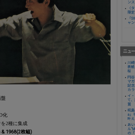
ンス
〈タ
限定
「S
ャン
川﨑
表紙
桜
円谷
マガ
記念
カラ
イ・
画盤
て、
賞
椛島
a」
D化
叶え
を2種に集成
あい
ル”
 1968(2枚組)
の「