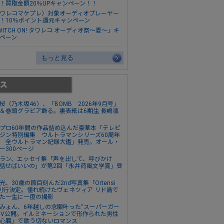
！買取金額20％UPキャンペーン！！
ワレコマケプレ〉対象オーディオプレーヤー
！10％ポイント還元キャンペーン
WITCH ON! タワレコ オーディオ祭～夏～」キ
ペーン
もっと見る
桜（乃木坂46）、「BOMB 2026年9月号」
＆巻頭グラビア飾る。裏表紙は6期生 長嶋凛
プロ60年間の作品詰め込んだ豪華本「テレビ
ジン特別編集 ウルトラマンシリーズ60周年
 全ウルトラマン記録大鑑」発売。オール・
ー300ページ
ラン、エッセイ集「声を出して、呼びかけ
話せばいいの」が第2回「永井荷風文学賞」受
光、30歳の節目刻んだ2nd写真集「Ortensi
刊行決定。憧れ続けたヴェネツィア リド島で
た一生に一度の撮影
みょん、6年越しの念願叶った“スーパーガー
MV公開。イルミネーションで形作られた男性
心臓」で歌う切ないロマンス