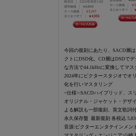
通常価格
￥2,9
発売日
2024年08月16日
セール価格
￥2
通常価格
￥5,830
まとめてオフ
￥
セール価格
￥5,247
まとめてオフ
￥4,955
今回の復刻にあたり、SACD層
クトにDSD化。CD層はDSD
な方法で44.1kHzに変換してマ
2024年にビクタースタジオで
化を行いマスタリング
<仕様>:SACDハイブリッド
オリジナル・ジャケット・デザイ
よる解説も一部復刻、英文歌詞付(
永久保存盤 最新復刻 各税込 5,830円(
音源:ビクターエンタテインメン
マスタリング・エンジニア:山崎 和重氏