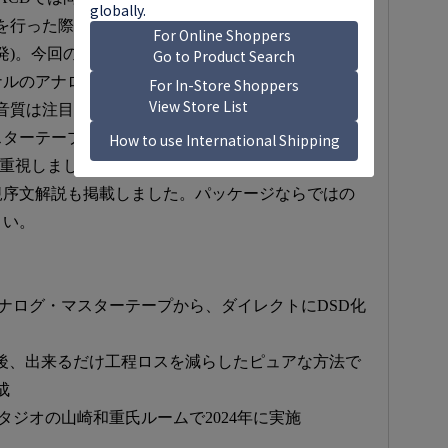
刻を行った際も音質含め話題になりました(「黒人霊歌
再発)。今回のリリースはその時以来となりますが、ビ
ナルのアナログ・マスターテープの状態は非常に良
音質は注目です。また今回もSACD化の過程に拘
スターテープを忠実に再現するべく最良の方法を選
を重視しました。解説書はLP初出時のものを、一部を
規序文解説も掲載しました。パッケージならではの
さい。
アナログ・マスターテープから、ダイレクトにDSD化
ル化後、出来るだけ工程ロスを減らしたピュアな方法で
成
タジオの山崎和重氏ルームで2024年に実施