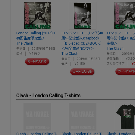
London Calling (2015)＜
ロンドン・コーリング(40
ロンドン・コーリ
初回生産限定盤＞
周年記念盤)-Scrapbook
周年記念盤)＜完
The Clash
［Blu-spec CD2+BOOK］
定盤＞
＜完全生産限定盤＞
The Clash
発売日
2015年08月14日
The Clash
価格
￥4,990
発売日
2019年1
通常価格
￥3,30
発売日
2019年11月15日
まとめてオフ
￥2
価格
￥7,150
Clash - London Calling T-shirts
Clash - London Calling T-
Clash - London Calling T-
Clash - London Ca