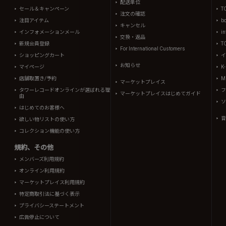
配送単位
セール＆キャンペーン
T
注文の確認
注目アイテム
b
キャンセル
インフォメーションメール
in
交換・返品
新規会員登録
T
For International Customers
ショッピングカート
イ
お知らせ
マイページ
K
店舗取置き/予約
Mi
マーケットプレイス
タワーレコードオンラインが選ばれる理
フ
マーケットプレイスはじめてガイド
由
ソ
はじめてのお客様へ
音
欲しい物リストの使い方
コレクション機能の使い方
規約、その他
メンバーズ利用規約
オンライン利用規約
マーケットプレイス利用規約
特定商取引法に基づく表示
プライバシーステートメント
広告停止について