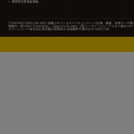
酒類販売管理者標識
TOWER RECORDS ONLINEに掲載されているすべてのコンテンツ(記事、画像、音声デ
情報の一部はRovi Corporation.、japan music data、(株)シーディージャーナルより提供
タワーレコード株式会社 東京都公安委員会 古物商許可 第302191605310号