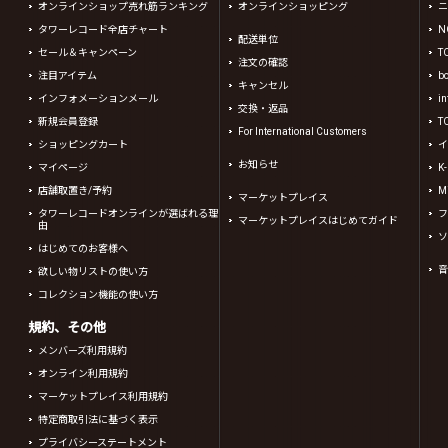
オンラインショップ売れ筋ランキング
オンラインショッピング
ニ
タワーレコード全店チャート
N
配送単位
セール＆キャンペーン
T
注文の確認
注目アイテム
b
キャンセル
インフォメーションメール
in
交換・返品
新規会員登録
T
For International Customers
ショッピングカート
イ
お知らせ
マイページ
K
店舗取置き/予約
Mi
マーケットプレイス
タワーレコードオンラインが選ばれる理
フ
マーケットプレイスはじめてガイド
由
ソ
はじめてのお客様へ
音
欲しい物リストの使い方
コレクション機能の使い方
規約、その他
メンバーズ利用規約
オンライン利用規約
マーケットプレイス利用規約
特定商取引法に基づく表示
プライバシーステートメント