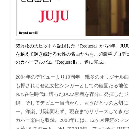
65万枚の大ヒットを記録した『Request』から4年。J
を越えて輝き続ける女性の名曲たちを、超豪華プロデ
のカバーアルバム『Request Ⅱ』、遂に完成。
2004年のデビューより10周年、幾多のオリジナル
も押されもせぬ女性シンガーとしての確固たる地位を
N.Y.在住時代に培ったJAZZ素養を存分に発揮し
録。そしてデビュー当時から、もうひとつの大切に
ー。洋楽、邦楽問わず、現在までリリースしてきた
カバー楽曲を収録。2008年には、12ヶ月連続のマ
ュ苑｣をスタート。そして2010年、ファンからJUJU