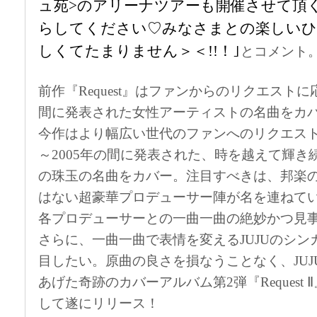
ュ苑>のアリーナツアーも開催させて頂
らしてください♡みなさまとの楽しいひ
しくてたまりません＞＜!!！｣
とコメント
前作『Request』はファンからのリクエストに応
間に発表された女性アーティストの名曲をカバ
今作はより幅広い世代のファンへのリクエストに
～2005年の間に発表された、時を越えて輝き
の珠玉の名曲をカバー。注目すべきは、邦楽
はない超豪華プロデューサー陣が名を連ねて
各プロデューサーとの一曲一曲の絶妙かつ見
さらに、一曲一曲で表情を変えるJUJUのシ
目したい。原曲の良さを損なうことなく、JU
あげた奇跡のカバーアルバム第2弾『Request
して遂にリリース！