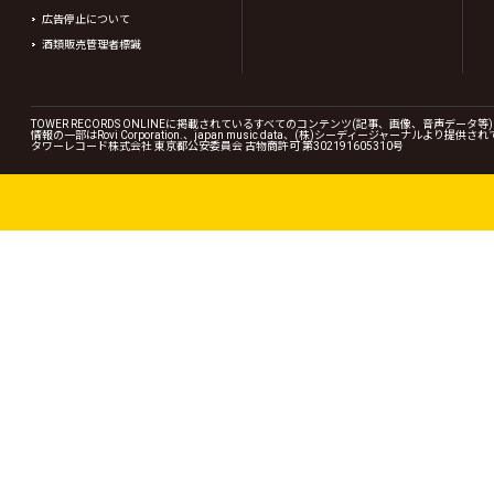
広告停止について
酒類販売管理者標識
TOWER RECORDS ONLINEに掲載されているすべてのコンテンツ(記事、画像、音声デ
情報の一部はRovi Corporation.、japan music data、(株)シーディージャーナルより提供
タワーレコード株式会社 東京都公安委員会 古物商許可 第302191605310号