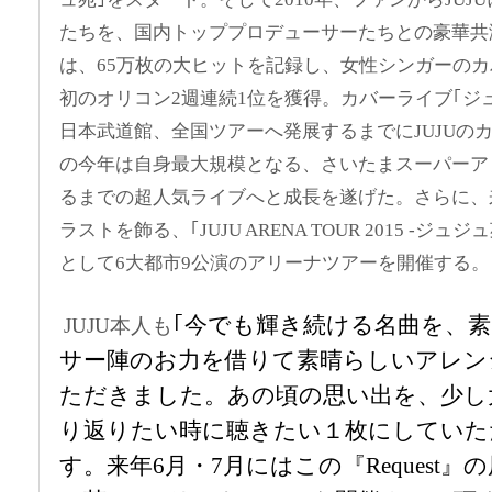
たちを、国内トッププロデューサーたちとの豪華共演で
は、65万枚の大ヒットを記録し、女性シンガーの
初のオリコン2週連続1位を獲得。カバーライブ｢ジュ
日本武道館、全国ツアーへ発展するまでにJUJUの
の今年は自身最大規模となる、さいたまスーパーアリー
るまでの超人気ライブへと成長を遂げた。さらに、来
ラストを飾る、｢JUJU ARENA TOUR 2015 -ジュジュ苑 10th
として6大都市9公演のアリーナツアーを開催する。
｢今でも輝き続ける名曲を、
JUJU本人も
サー陣のお力を借りて素晴らしいアレン
ただきました。あの頃の思い出を、少し
り返りたい時に聴きたい１枚にしていた
す。来年6月・7月にはこの『Request