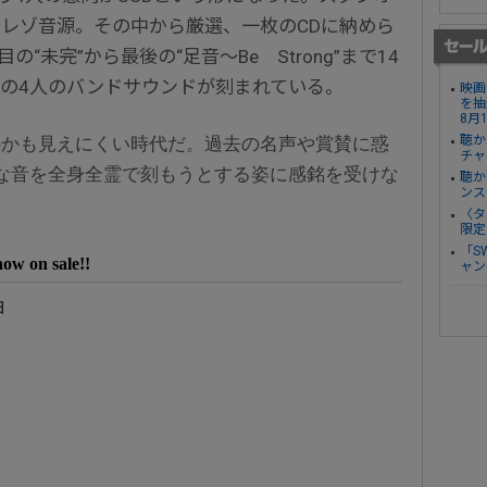
レゾ音源。その中から厳選、一枚のCDに納めら
の“未完”から最後の“足音～Be Strong”まで14
の4人のバンドサウンドが刻まれている。
映画
を抽
8月
聴か
のかも見えにくい時代だ。過去の名声や賞賛に惑
チャ
な音を全身全霊で刻もうとする姿に感銘を受けな
聴か
ンス
〈タ
限定
「S
on sale!!
ャン
曲