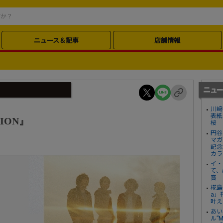
ニュース＆記事
店舗情報
川﨑
表紙
TION』
桜
円谷
マガ
記念
カラ
イ・
て、
賞
椛島
a」
叶え
あい
ル”