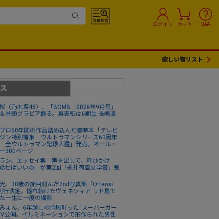
ログイン
カート
Q&A
欲しい物リスト
桜（乃木坂46）、「BOMB 2026年9月号」
＆巻頭グラビア飾る。裏表紙は6期生 長嶋凛
プロ60年間の作品詰め込んだ豪華本「テレビ
ジン特別編集 ウルトラマンシリーズ60周年
 全ウルトラマン記録大鑑」発売。オール・
ー300ページ
ラン、エッセイ集「声を出して、呼びかけ
話せばいいの」が第2回「永井荷風文学賞」受
光、30歳の節目刻んだ2nd写真集「Ortensi
刊行決定。憧れ続けたヴェネツィア リド島で
た一生に一度の撮影
みょん、6年越しの念願叶った“スーパーガー
MV公開。イルミネーションで形作られた男性