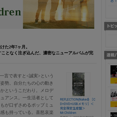
の「
けた2年7ヶ月。
すことなく注ぎ込んだ、濃密なニューアルバムが完
ドを一言で表すと<誠実>という
の姿勢。自分たちの心の動き
るかというこだわり。メロデ
ニュアンス。一生活者として
REFLECTION{Naked} ［C
D+DVD+USBメモリ］＜
誰もが口ずさめるポップミュ
完全限定生産盤＞
離感も持っている。喜怒哀楽
Mr.Children