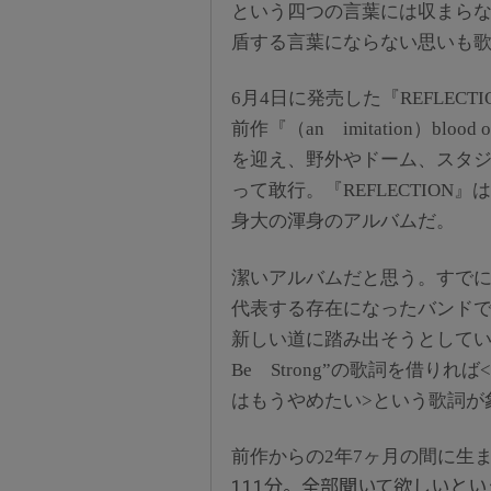
という四つの言葉には収まら
盾する言葉にならない思いも
6月4日に発売した『REFLE
前作『（an imitation）bl
を迎え、野外やドーム、スタジ
って敢行。『REFLECTIO
身大の渾身のアルバムだ。
潔いアルバムだと思う。すで
代表する存在になったバンド
新しい道に踏み出そうとしてい
Be Strong”の歌詞を借
はもうやめたい>という歌詞が
前作からの2年7ヶ月の間に生
111分。全部聞いて欲しいとい