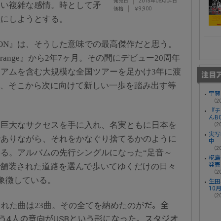
発売日
2015年06月04日
ない複雑な感情。時として矛
価格
￥9,900
歌にしようとする。
CTION』は、そうした意味での最高傑作だと思う。
ood orange』から2年7ヶ月。その間にデビュー20周年
アムを含む大規模な全国ツアーを足かけ3年に渡
N』は、そこから次に向けて新しい一歩を踏み出す等
宇賀
（20
『チ
んB
に巨大なサクセスを手に入れ、名実ともに日本を
（20
実写
でありながら、それをかなぐり捨てるかのように
中
（20
る。アルバムの先行シングルになった“足音～
椛島光
発売
りれば<舗装された道路を選んで歩いてゆくだけの日々
（20
象徴している。
生田
10
（20
だ。全
まれた曲は23曲。その全てを納めたのが
う4人の意向がUSBという形になった。スタジオ