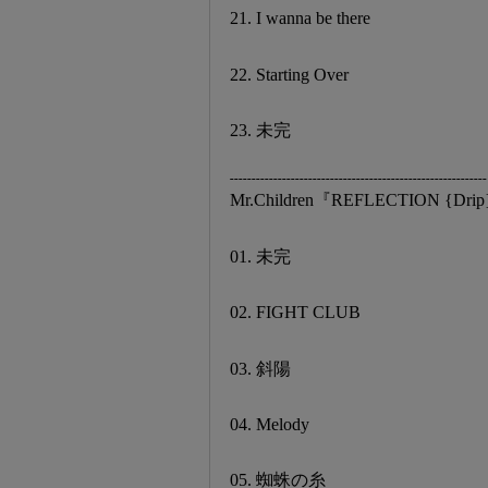
21. I wanna be there
22. Starting Over
23. 未完
-----------------------------------------------------------
Mr.Children『REFLECTION {D
01. 未完
02. FIGHT CLUB
03. 斜陽
04. Melody
05. 蜘蛛の糸