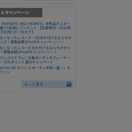
『KATSEYE: WILD HEARTS』非売品ポスター
選で5名様にプレゼント 【応募締切：2026年
17日(月) 23：59まで】
なくなったレコード・CDを片付けるなら今が
ンス！買取金額20％UPキャンペーン！！
なくなったレコードを片付けるなら今がチャ
！買取金額20％UPキャンペーン！！
ワレコマケプレ〉対象オーディオプレーヤー
！10％ポイント還元キャンペーン
WITCH ON! タワレコ オーディオ祭～夏～」キ
ペーン
もっと見る