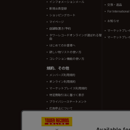
インフォメーションメール
交換・返品
新規会員登録
For Internationa
ショッピングカート
お知らせ
マイページ
店舗取置き/予約
マーケットプレ
タワーレコードオンラインが選ばれる理
マーケットプレ
由
はじめてのお客様へ
欲しい物リストの使い方
コレクション機能の使い方
規約、その他
メンバーズ利用規約
オンライン利用規約
マーケットプレイス利用規約
特定商取引法に基づく表示
プライバシーステートメント
広告停止について
酒類販売管理者標識