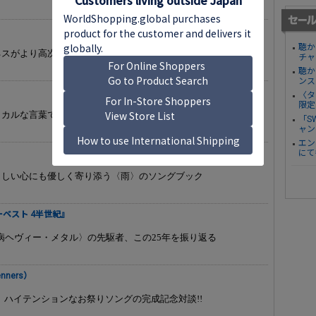
聴か
スがより高次元で結合した意欲作が到着!!
チャ
聴か
ンス
〈タ
限定
カルな言葉で支持層を広げるMCのメジャー移籍作!
「S
ャン
エン
にて
々しい心にも優しく寄り添う〈雨〉のソングブック
ベスト 4半世紀』
2病ヘヴィー・メタル〉の先駆者、この25年を振り返る
nners）
!? ハイテンションなお祭りソングの完成記念対談!!