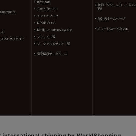
intoxicate
規約（タワーレコードメン
約）
TOWER PLUS+
l Customers
イントキブログ
渋谷店ホームページ
K-POPブログ
タワーレコードカフェ
Mikiki - music review site
イス
フィード一覧
イスはじめてガイド
ソーシャルメディア一覧
音楽情報データベース