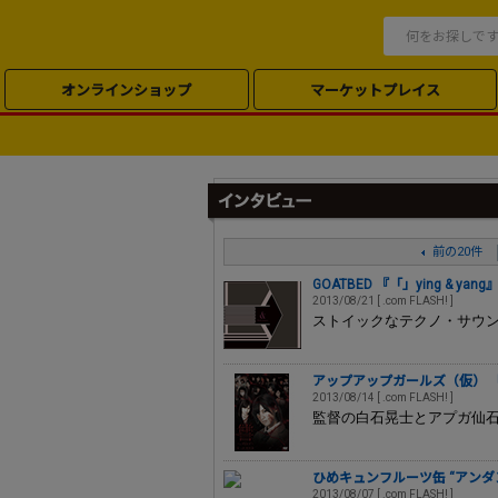
オンラインショップ
マーケットプレイス
前の20件
GOATBED 『「」ying & yang
2013/08/21 [ .com FLASH! ]
ストイックなテクノ・サウ
アップアップガールズ（仮） 「
2013/08/14 [ .com FLASH! ]
監督の白石晃士とアプガ仙
ひめキュンフルーツ缶 “アンダ
2013/08/07 [ .com FLASH! ]