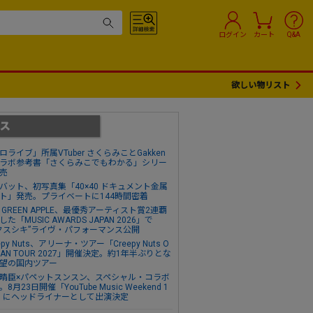
ログイン
カート
Q&A
欲しい物リスト
ロライブ」所属VTuber さくらみことGakken
ラボ参考書「さくらみこでもわかる」シリー
売
バット、初写真集「40×40 ドキュメント金属
ト」発売。プライベートに144時間密着
s. GREEN APPLE、最優秀アーティスト賞2連覇
た「MUSIC AWARDS JAPAN 2026」で
クスシキ”ライヴ・パフォーマンス公開
epy Nuts、アリーナ・ツアー「Creepy Nuts O
MAN TOUR 2027」開催決定。約1年半ぶりとな
望の国内ツアー
晴臣×パペットスンスン、スペシャル・コラボ
8月23日開催「YouTube Music Weekend 1
0」にヘッドライナーとして出演決定