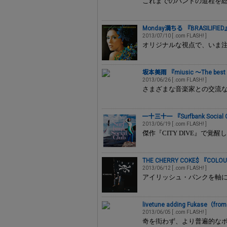
これまでのバンドの道程を
Monday満ちる 『BRASILIFIED
2013/07/10 [ .com FLASH! ]
オリジナルな視点で、いま注
坂本美雨 『miusic ～The best 
2013/06/26 [ .com FLASH! ]
さまざまな音楽家との交流
一十三十一 『Surfbank Social 
2013/06/19 [ .com FLASH! ]
傑作『CITY DIVE』で
THE CHERRY COKE$ 『COLO
2013/06/12 [ .com FLASH! ]
アイリッシュ・パンクを軸に
livetune adding Fukase（fro
2013/06/05 [ .com FLASH! ]
奇を衒わず、より普遍的なポ