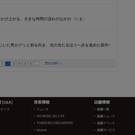
浮かび上がる、大きな時間の流れのなかの〈いま〉
にいた男がグッと前を向き、光の当たるほうへ歩を進めた新作!
次の20件
1
2
3
4
5
6
...
(Q&A)
音楽情報
店舗情報
ッピング
ニュース
店舗一覧
NO MUSIC, NO LIFE.
店舗ニュース
TOWER RECORDS ARTISTS
店舗イベント
bounce
店舗サービス