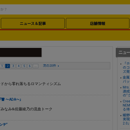
ニュース＆記事
店舗情報
「ホ
次の20件
1
2
3
4
5
6
...
のコ
ズ発
』
金属
バッ
ンドから零れ落ちるロマンティシズム
Mr
達成し
の“
讐 ～ADA～」
Cre
NE
石みなみ&佐藤綾乃の流血トーク
る待
細野
実現。
2.
ンテ”