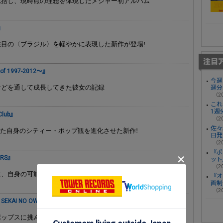
総括し、現時点の理想を体現したメジャー初アルバム
』
目の〈ブラジル〉を軽やかに表現した新作が登場!
of 1997-2012～』
今週
などを通して成長してきた彼女の記録
週分
（20
これ
1週
Club』
（20
佐々
覚醒した自身のシティー・ポップ観を進化させた新作!
日発
（20
『ポ
URS』
ット
（20
、自身の可能性をヘヴィーかつポップに広げた新作!!
『オ
画制
（20
m SEKAI NO OWARI）
ップスに挑んだリアル・ヴォーカル作品の第2弾!