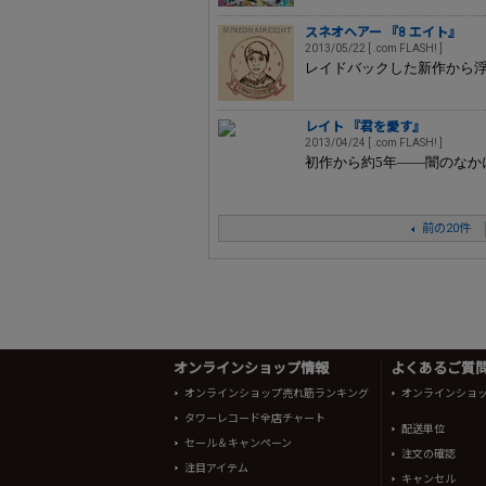
スネオヘアー 『8 エイト』
2013/05/22 [ .com FLASH! ]
レイドバックした新作から
レイト 『君を愛す』
2013/04/24 [ .com FLASH! ]
初作から約5年――闇のなか
前の20件
オンラインショップ情報
よくあるご質問 
オンラインショップ売れ筋ランキング
オンラインショ
タワーレコード全店チャート
配送単位
セール＆キャンペーン
注文の確認
注目アイテム
キャンセル