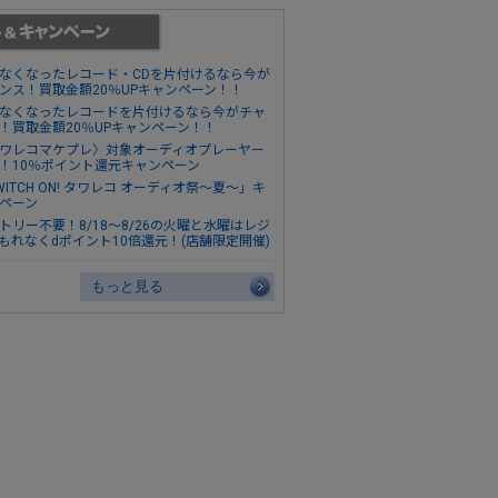
なくなったレコード・CDを片付けるなら今が
ンス！買取金額20％UPキャンペーン！！
なくなったレコードを片付けるなら今がチャ
！買取金額20％UPキャンペーン！！
ワレコマケプレ〉対象オーディオプレーヤー
！10％ポイント還元キャンペーン
WITCH ON! タワレコ オーディオ祭～夏～」キ
ペーン
トリー不要！8/18～8/26の火曜と水曜はレジ
もれなくdポイント10倍還元！(店舗限定開催)
もっと見る