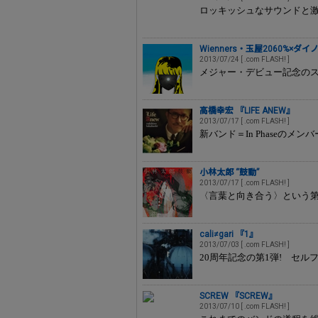
ロッキッシュなサウンドと激
Wienners・玉屋2060%×
2013/07/24 [ .com FLASH! ]
メジャー・デビュー記念のス
高橋幸宏 『LIFE ANEW』
2013/07/17 [ .com FLASH! ]
新バンド＝In Phaseの
小林太郎 “鼓動”
2013/07/17 [ .com FLASH! ]
〈言葉と向き合う〉という
cali≠gari 『1』
2013/07/03 [ .com FLASH! ]
20周年記念の第1弾! セル
SCREW 『SCREW』
2013/07/10 [ .com FLASH! ]