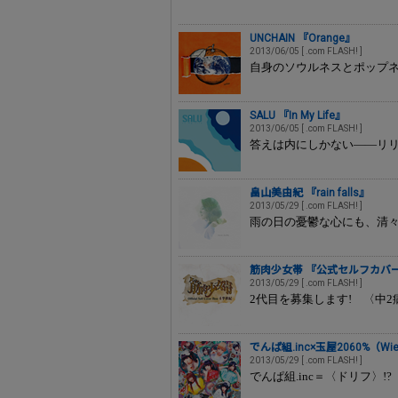
UNCHAIN 『Orange』
2013/06/05 [ .com FLASH! ]
自身のソウルネスとポップネ
SALU 『In My Life』
2013/06/05 [ .com FLASH! ]
答えは内にしかない――リリ
畠山美由紀 『rain falls』
2013/05/29 [ .com FLASH! ]
雨の日の憂鬱な心にも、清
筋肉少女帯 『公式セルフカバー
2013/05/29 [ .com FLASH! ]
2代目を募集します! 〈中
でんぱ組.inc×玉屋2060%（Wie
2013/05/29 [ .com FLASH! ]
でんぱ組.inc＝〈ドリフ〉