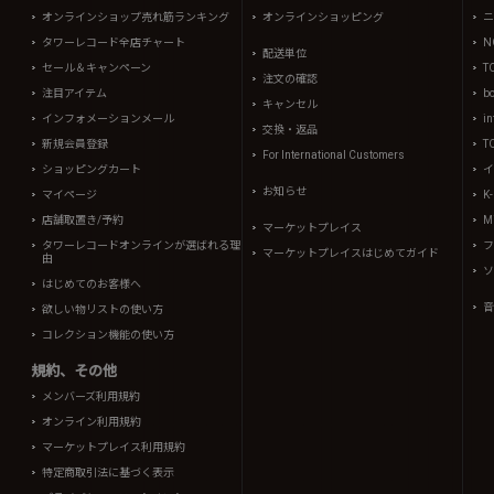
オンラインショップ売れ筋ランキング
オンラインショッピング
ニ
タワーレコード全店チャート
N
配送単位
セール＆キャンペーン
T
注文の確認
注目アイテム
b
キャンセル
インフォメーションメール
in
交換・返品
新規会員登録
T
For International Customers
ショッピングカート
イ
お知らせ
マイページ
K
店舗取置き/予約
Mi
マーケットプレイス
タワーレコードオンラインが選ばれる理
フ
マーケットプレイスはじめてガイド
由
ソ
はじめてのお客様へ
音
欲しい物リストの使い方
コレクション機能の使い方
規約、その他
メンバーズ利用規約
オンライン利用規約
マーケットプレイス利用規約
特定商取引法に基づく表示