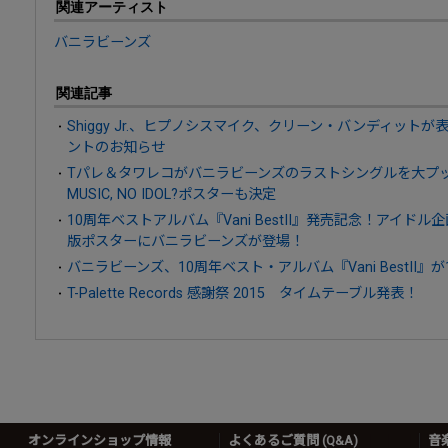
関連アーティスト
バニラビーンズ
関連記事
Shiggy Jr.、ヒプノシスマイク、クリーン・バンディットが表
ントのお知らせ
Tパレ＆タワレコがバニラビーンズのラストシングルを大プ
MUSIC, NO IDOL?ポスターも決定
10周年ベストアルバム『Vani BestII』発売記念！アイドル企画「N
版ポスターにバニラビーンズが登場！
バニラビーンズ、10周年ベスト・アルバム『Vani BestII』が
T-Palette Records 感謝祭 2015 タイムテーブル発表！
オンラインショップ情報
よくあるご質問 (Q&A)
音