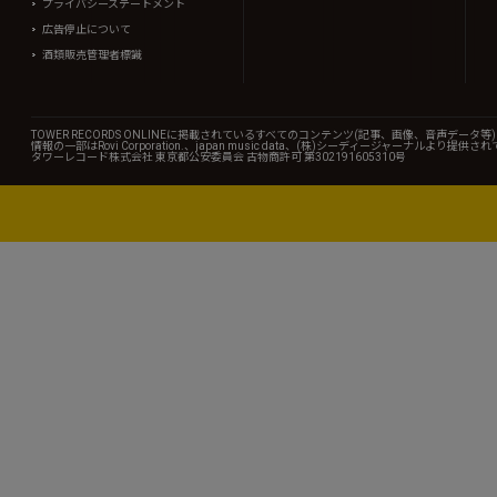
プライバシーステートメント
広告停止について
酒類販売管理者標識
TOWER RECORDS ONLINEに掲載されているすべてのコンテンツ(記事、画像、音声デ
情報の一部はRovi Corporation.、japan music data、(株)シーディージャーナルより提供
タワーレコード株式会社 東京都公安委員会 古物商許可 第302191605310号