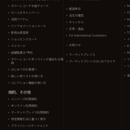
タワーレコード全店チャート
N
配送単位
セール＆キャンペーン
T
注文の確認
注目アイテム
b
キャンセル
インフォメーションメール
in
交換・返品
新規会員登録
T
For International Customers
ショッピングカート
イ
お知らせ
マイページ
K
店舗取置き/予約
Mi
マーケットプレイス
タワーレコードオンラインが選ばれる理
フ
マーケットプレイスはじめてガイド
由
ソ
はじめてのお客様へ
音
欲しい物リストの使い方
コレクション機能の使い方
規約、その他
メンバーズ利用規約
オンライン利用規約
マーケットプレイス利用規約
特定商取引法に基づく表示
プライバシーステートメント