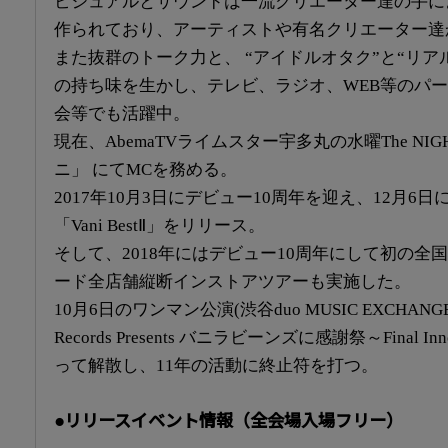
ビジュアルとサウンドは一流クリエーター達の手に
作られており、アーティストや有名クリエーター達
また抜群のトーク力と、 “アイドルオタク”と“リア
の持ち味を生かし、テレビ、ラジオ、WEB等のパ
会等でも活躍中。
現在、AbemaTVライムスター宇多丸の水曜The NI
ニ」 にてMCを務める。
2017年10月3日にデビュー10周年を迎え、12月6
「Vani BestⅡ」をリリース。
そして、2018年にはデビュー10周年にして初の全
ード全店舗縦断インストアツアーも実施した。
10月6日のワンマン公演(渋谷duo MUSIC EXCHANGE)
Records Presents バニラビーンズに感謝祭～Final I
って解散し、11年の活動に終止符を打つ。
●リリースイベント情報（全会場入場フリー）