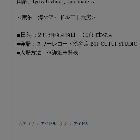
田豪、lyrical school、and more…
＜南波一海のアイドル三十六房＞
■日時：2018年
9月19日 ※詳細未発表
■会場：タワーレコード渋谷店 B1F CUTUP STUDIO
■入場方法：※詳細未発表
カテゴリ ：
アイドル
| タグ ：
アイドル