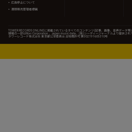
広告停止について
酒類販売管理者標識
TOWER RECORDS ONLINEに掲載されているすべてのコンテンツ(記事、画像、音声デ
情報の一部はRovi Corporation.、japan music data、(株)シーディージャーナルより提供
タワーレコード株式会社 東京都公安委員会 古物商許可 第302191605310号