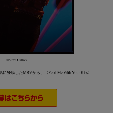
©Steve Gullick
たMBVから、〈Feed Me With Your Kiss〉