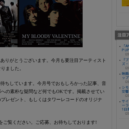
「A
P U
（20
『ブ
き、ありがとうございます。今月も要注目アーティスト
ズ・
なりました。
（20
映画
ップ
（20
をお待ちしています。今月号でおもしろかった記事、音
シモ
への素朴な疑問など何でもOKです。掲載させてい
交響
（20
のプレゼント、もしくはタワーレコードのオリジナ
サイ
ーラ
1日
（20
下をご覧ください。ご応募、お待ちしております!