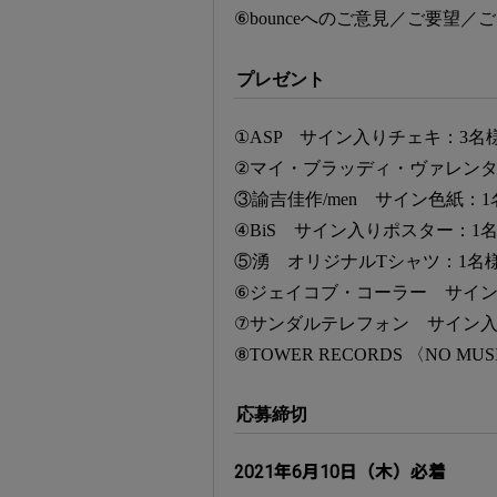
⑥bounceへのご意見／ご要望
プレゼント
①ASP サイン入りチェキ：3名
②マイ・ブラッディ・ヴァレンタ
③諭吉佳作/men サイン色紙：1
④BiS サイン入りポスター：1
⑤湧 オリジナルTシャツ：1名
⑥ジェイコブ・コーラー サイン
⑦サンダルテレフォン サイン入
⑧TOWER RECORDS 〈NO MUS
応募締切
2021年6月10日（木）必着