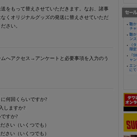
発送をもって替えさせていただきます。なお、諸事
はなくオリジナルグッズの発送に替えさせていただ
聴か
ください。
チャ
聴か
ンス
〈タ
限定
「S
ームへアクセス→アンケートと必要事項を入力のう
ャン
エン
にて
に何回くらいですか?
入しますか?
ですか?
ください（いくつでも）
ください（いくつでも）