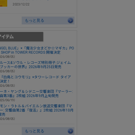
2023/12/22
もっと見る
NGEL BLUE」×「魔法少女まどか☆マギカ」PO
P SHOP in TOWER RECORDS 開催決定
26/08/05）
ルース&ソウル・レコーズ特別冊子:ジェイム
ブッカーの世界』2026年9月25日発売
26/08/05）
『白鳥とコウモリ』×タワーレコード タイア
決定！
26/08/05）
ーネ・ヤング＆シドニー交響楽団『マーラー:
曲第3番』2枚組 2026年9月上旬発売
25/06/19）
モン・ラトル＆バイエルン放送交響楽団『マ
ー: 交響曲第2番「復活」』2枚組 2026年10月
発売
26/08/05）
もっと見る