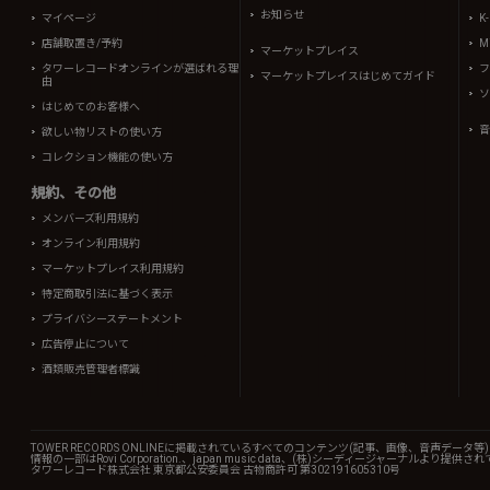
お知らせ
マイページ
K
店舗取置き/予約
Mi
マーケットプレイス
タワーレコードオンラインが選ばれる理
フ
マーケットプレイスはじめてガイド
由
ソ
はじめてのお客様へ
音
欲しい物リストの使い方
コレクション機能の使い方
規約、その他
メンバーズ利用規約
オンライン利用規約
マーケットプレイス利用規約
特定商取引法に基づく表示
プライバシーステートメント
広告停止について
酒類販売管理者標識
TOWER RECORDS ONLINEに掲載されているすべてのコンテンツ(記事、画像、音声デ
情報の一部はRovi Corporation.、japan music data、(株)シーディージャーナルより提供
タワーレコード株式会社 東京都公安委員会 古物商許可 第302191605310号