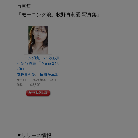
写真集
「モーニング娘。牧野真莉愛 写真集」
モーニング娘。'25 牧野真
莉愛 写真集 『 Maria 24 t
uổi 』
、
牧野真莉愛
田畑竜三郎
発売日
2025年02月03日
価格
￥3,300
▼リリース情報