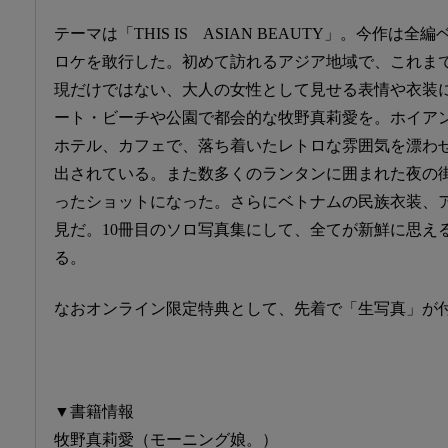
テーマは「THIS IS ASIAN BEAUTY」。今作は
ロケを敢行した。初めて訪れるアジア地域で、これま
現だけではない、大人の女性として見せる表情や衣装
ート・ビーチや公園で都会的な牧野真莉愛を。ホイア
ホテル、カフェで、落ち着いたレトロな雰囲気を漂わ
出されている。また数多くのランタンに囲まれた夜の
ったショットになった。さらにベトナムの民族衣装、
見だ。10冊目のソロ写真集にして、全てが新鮮に思え
る。
なおオンライン限定特典として、先着で「生写真」が
▼書籍情報
牧野真莉愛（モーニング娘。）