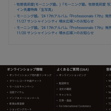
牧野真莉愛(モーニング娘。)『モーニング娘。牧野真莉愛 写真
イン先着特典「生写真」
モーニング娘。'24 17thアルバム『Professionals-17
11/27 サンシャインシティ 噴水広場＞のお知らせ
モーニング娘。'24 17thアルバム『Professionals-17
11/20 サンシャインシティ 噴水広場＞のお知らせ
オンラインショップ情報
よくあるご質問 (Q&A)
音
オンラインショップ売れ筋ランキング
オンラインショッピング
ニ
タワーレコード全店チャート
N
配送単位
セール＆キャンペーン
T
注文の確認
注目アイテム
b
キャンセル
インフォメーションメール
in
交換・返品
新規会員登録
T
For International Customers
ショッピングカート
イ