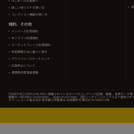
はじめてのお客様へ
音
欲しい物リストの使い方
コレクション機能の使い方
規約、その他
メンバーズ利用規約
オンライン利用規約
マーケットプレイス利用規約
特定商取引法に基づく表示
プライバシーステートメント
広告停止について
酒類販売管理者標識
TOWER RECORDS ONLINEに掲載されているすべてのコンテンツ(記事、画像、音声デ
情報の一部はRovi Corporation.、japan music data、(株)シーディージャーナルより提供
タワーレコード株式会社 東京都公安委員会 古物商許可 第302191605310号