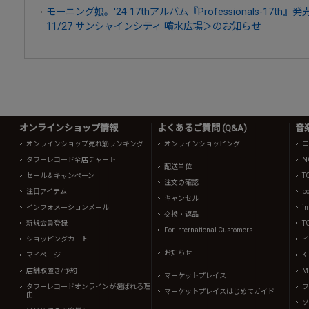
モーニング娘。'24 17thアルバム『Professionals-17
11/27 サンシャインシティ 噴水広場＞のお知らせ
オンラインショップ情報
よくあるご質問 (Q&A)
音
オンラインショップ売れ筋ランキング
オンラインショッピング
ニ
タワーレコード全店チャート
N
配送単位
セール＆キャンペーン
T
注文の確認
注目アイテム
b
キャンセル
インフォメーションメール
in
交換・返品
新規会員登録
T
For International Customers
ショッピングカート
イ
お知らせ
マイページ
K
店舗取置き/予約
Mi
マーケットプレイス
タワーレコードオンラインが選ばれる理
フ
マーケットプレイスはじめてガイド
由
ソ