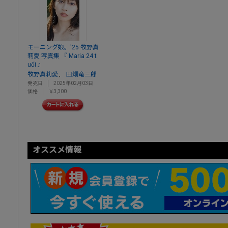
モーニング娘。'25 牧野真
莉愛 写真集 『 Maria 24 t
uổi 』
、
牧野真莉愛
田畑竜三郎
発売日
2025年02月03日
価格
￥3,300
オススメ情報