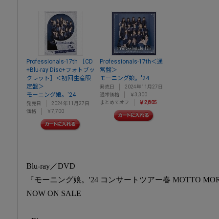
Professionals-17th ［CD
Professionals-17th＜通
+Blu-ray Disc+フォトブッ
常盤＞
クレット］＜初回生産限
モーニング娘。'24
定盤＞
発売日
2024年11月27日
モーニング娘。'24
通常価格
￥3,300
まとめてオフ
￥2,805
発売日
2024年11月27日
価格
￥7,700
Blu-ray／DVD
『モーニング娘。'24 コンサートツアー春 MOTTO MORN
NOW ON SALE