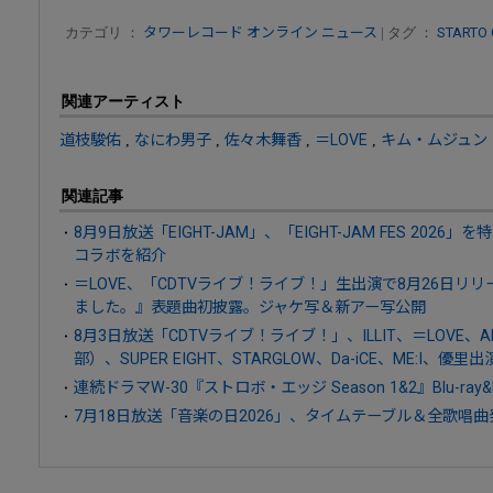
カテゴリ ：
タワーレコード オンライン ニュース
| タグ ：
STARTO
関連アーティスト
道枝駿佑
,
なにわ男子
,
佐々木舞香
,
＝LOVE
,
キム・ムジュン
関連記事
8月9日放送「EIGHT-JAM」、「EIGHT-JAM FES 20
コラボを紹介
＝LOVE、「CDTVライブ！ライブ！」生出演で8月26日リリ
ました。』表題曲初披露。ジャケ写＆新アー写公開
8月3日放送「CDTVライブ！ライブ！」、ILLIT、＝LOVE、A
部）、SUPER EIGHT、STARGLOW、Da-iCE、ME:I、優里出
連続ドラマW-30『ストロボ・エッジ Season 1&2』Blu-ray&
7月18日放送「音楽の日2026」、タイムテーブル＆全歌唱曲