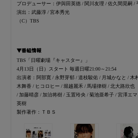
プロデューサー：伊與田英徳 / 関川友理 / 佐久間晃嗣 / 
演出：武藤淳 / 宮本秀光
（C）TBS
▼番組情報
TBS「日曜劇場『キャスター』」
4月13日（日）スタート 毎週日曜21:00～21:54
出演者：阿部寛 / 永野芽郁 / 道枝駿佑 / 月城かなと / 木
木舞香 / ヒコロヒー / 堀越麗禾 / 馬場律樹 / 北大路欣也
/ 加藤晴彦 / 加治将樹 / 玉置玲央 / 菊池亜希子 / 宮澤エマ
英樹
製作著作：ＴＢＳ