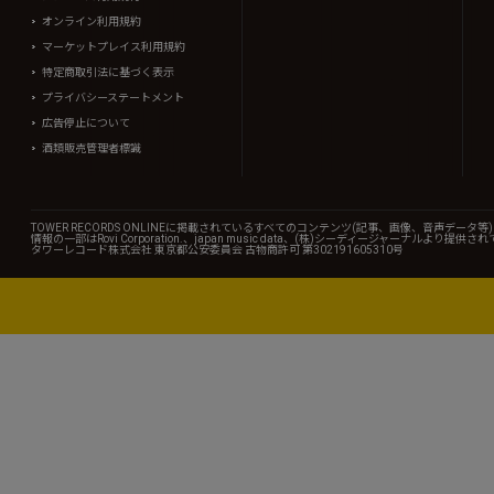
オンライン利用規約
マーケットプレイス利用規約
特定商取引法に基づく表示
プライバシーステートメント
広告停止について
酒類販売管理者標識
TOWER RECORDS ONLINEに掲載されているすべてのコンテンツ(記事、画像、音声デ
情報の一部はRovi Corporation.、japan music data、(株)シーディージャーナルより提供
タワーレコード株式会社 東京都公安委員会 古物商許可 第302191605310号