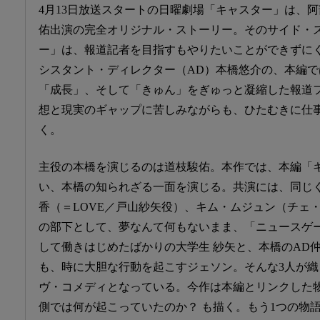
4月13日放送スタートの日曜劇場「キャスター」は、
佑出演の完全オリジナル・ストーリー。そのサイド・
ー」は、報道記者を目指すもやりたいことができずに
シスタント・ディレクター（AD）本橋悠介の、本編
「成長」、そして「きゅん」をぎゅっと凝縮した報道
想と現実のギャップに苦しみながらも、ひたむきに仕
く。
主役の本橋を演じるのは道枝駿佑。本作では、本編「
い、本橋の知られざる一面を演じる。共演には、同じ
香（＝LOVE／戸山紗矢役）、キム・ムジュン（チェ
の部下として、夢なんて何もないまま、「ニュースゲ
して働きはじめたばかりの大学生 紗矢と、本橋のAD
も、時に大胆な行動を起こすジェソン。そんな3人が
ヴ・コメディとなっている。今作は本編とリンクした
側では何が起こっていたのか？ も描く。もう1つの物