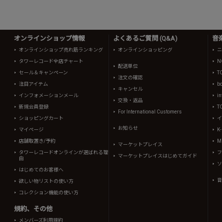
オンラインショップ情報
よくあるご質問 (Q&A)
音
オンラインショップ売れ筋ランキング
オンラインショッピング
ニ
タワーレコード全店チャート
N
配送単位
セール＆キャンペーン
T
注文の確認
注目アイテム
b
キャンセル
インフォメーションメール
in
交換・返品
新規会員登録
T
For International Customers
ショッピングカート
イ
お知らせ
マイページ
K
店舗取置き/予約
Mi
マーケットプレイス
タワーレコードオンラインが選ばれる理
フ
マーケットプレイスはじめてガイド
由
ソ
はじめてのお客様へ
音
欲しい物リストの使い方
コレクション機能の使い方
規約、その他
メンバーズ利用規約