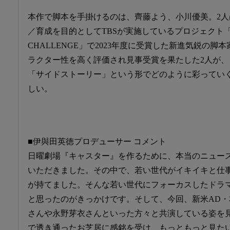
本作で脚本を手掛けるのは、齊藤よう、小川優美。2
／育成を目的としてTBSが実施しているプロジェクト「TBS 
CHALLENGE」で2023年度に受賞した新進気鋭の
ラクター性を高く評価され見事受賞を果たした2人が
「サイドストーリー」という形でどのように彩ってい
しい。
■伊與田英徳プロデューサー コメント
日曜劇場『キャスター』を作るために、本当のニュー
いただきました。その中で、若い世代がイキイキと仕
が持てました。そんな若い世代にフォーカスしたドラ
と思ったのがきっかけです。そして、今回、新米AD
さんや永野芽衣さんといった方々と共演している姿を
で透き通ったお芝居に感銘を受け、もっともっと見た