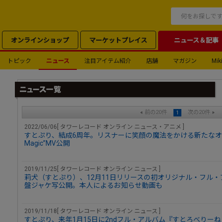
オンラインショップ
マーケットプレイス
ニュース＆記事
トピック
ニュース
注目アイテム紹介
店舗
マガジン
Miki
前の20件
次の20件
1
2022/06/06[ タワーレコード オンライン ニュース・アニメ ]
すとぷり、結成6周年。リスナーに笑顔の魔法をかける新たなオリジナル曲
Magic”MV公開
2019/11/25[ タワーレコード オンライン ニュース ]
莉犬（すとぷり）、12月11日リリースの初オリジナル・フル
盤ジャケ写公開。本人によるお知らせ動画も
2019/11/18[ タワーレコード オンライン ニュース ]
すとぷり、来年1月15日に2ndフル・アルバム『すとろべりー