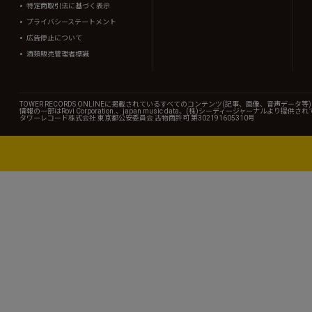
特定商取引法に基づく表示
プライバシーステートメント
広告停止について
酒類販売管理者標識
TOWER RECORDS ONLINEに掲載されているすべてのコンテンツ(記事、画像、音声デ
情報の一部はRovi Corporation.、japan music data、(株)シーディージャーナルより提供
タワーレコード株式会社 東京都公安委員会 古物商許可 第302191605310号