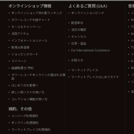
オンラインショップ情報
よくあるご質問 (Q&A)
音
オンラインショップ売れ筋ランキング
オンラインショッピング
ニ
タワーレコード全店チャート
N
配送単位
セール＆キャンペーン
T
注文の確認
注目アイテム
b
キャンセル
インフォメーションメール
in
交換・返品
新規会員登録
T
For International Customers
ショッピングカート
イ
お知らせ
マイページ
K
店舗取置き/予約
Mi
マーケットプレイス
タワーレコードオンラインが選ばれる理
フ
マーケットプレイスはじめてガイド
由
ソ
はじめてのお客様へ
音
欲しい物リストの使い方
コレクション機能の使い方
規約、その他
メンバーズ利用規約
オンライン利用規約
マーケットプレイス利用規約