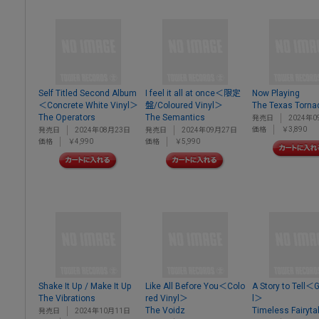
Self Titled Second Album
I feel it all at once＜限定
Now Playing
＜Concrete White Vinyl＞
盤/Coloured Vinyl＞
The Texas Torna
The Operators
The Semantics
発売日
2024年0
価格
￥3,890
発売日
2024年08月23日
発売日
2024年09月27日
価格
￥4,990
価格
￥5,990
Shake It Up / Make It Up
Like All Before You＜Colo
A Story to Tell＜
The Vibrations
red Vinyl＞
l＞
The Voidz
Timeless Fairyta
発売日
2024年10月11日