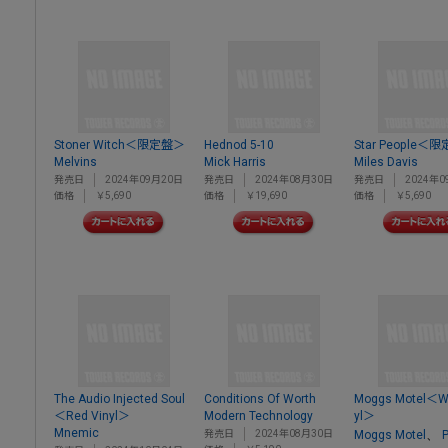
Stoner Witch＜限定盤＞
Hednod 5-10
Star People＜
Melvins
Mick Harris
Miles Davis
発売日
2024年09月20日
発売日
2024年08月30日
発売日
2024年0
価格
￥5,690
価格
￥19,690
価格
￥5,690
The Audio Injected Soul
Conditions Of Worth
Moggs Motel＜Wh
＜Red Vinyl＞
Modern Technology
yl＞
Mnemic
、
発売日
2024年08月30日
Moggs Motel
P