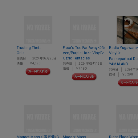
Trusting Theta
Floor's Too Far Away＜Gr
Radio Yugawara
Or:la
een/Purple Haze Vinyl＞
Vinyl＞
Ozric Tentacles
発売日
2024年09月20日
Passepartout Du
価格
￥4,590
発売日
2024年09月13日
YAMALAND
価格
￥7,190
発売日
2024年1
価格
￥5,290
Maggot Mass＜限定盤/C
Maggot Mass
Right Place Wro