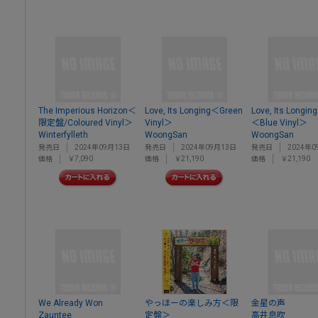
The Imperious Horizon＜
Love, Its Longing＜Green
Love, Its Longing.
限定盤/Coloured Vinyl＞
Vinyl＞
＜Blue Vinyl＞
Winterfylleth
WoongSan
WoongSan
発売日
2024年09月13日
発売日
2024年09月13日
発売日
2024年0
価格
￥7,090
価格
￥21,190
価格
￥21,190
We Already Won
やっほーの楽しみ方＜限
金星の声
Zauntee
定盤＞
高井息吹