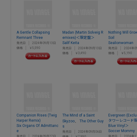
A Gentle Collapsing
Madan (Martin Solveig R
Nothing Will Gro
Remnant Three
emixes)＜限定盤＞
Soil
Salif Keita
Sealionwoman
発売日
2024年09月13日
価格
￥5,590
発売日
2024年09月13日
発売日
2024年0
価格
￥3,490
価格
￥5,190
Companion Rises (Twig
The Mind of a Saint
Evergreen (Excl
Harper Remix)
タワーレコード限定
、
Skyzoo
The Other Guy
Six Organs Of Admittanc
Blue Vinyl＞
s
e
Soccer Mommy
発売日
2024年09月06日
発売日
2024年09月27日
発売日
2024年1
価格
￥7,990