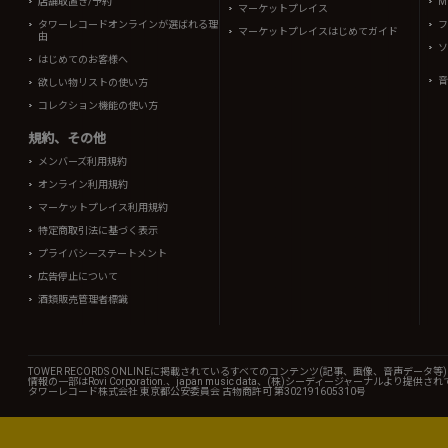
店舗取置き/予約
Mi
マーケットプレイス
タワーレコードオンラインが選ばれる理
フ
マーケットプレイスはじめてガイド
由
ソ
はじめてのお客様へ
音
欲しい物リストの使い方
コレクション機能の使い方
規約、その他
メンバーズ利用規約
オンライン利用規約
マーケットプレイス利用規約
特定商取引法に基づく表示
プライバシーステートメント
広告停止について
酒類販売管理者標識
TOWER RECORDS ONLINEに掲載されているすべてのコンテンツ(記事、画像、音声デ
情報の一部はRovi Corporation.、japan music data、(株)シーディージャーナルより提供
タワーレコード株式会社 東京都公安委員会 古物商許可 第302191605310号