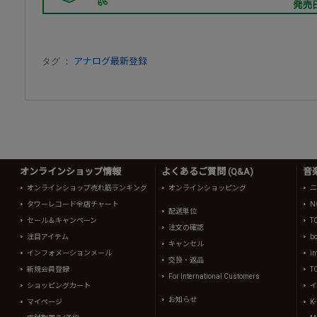
タグ ：
アナログ最新登録
オンラインショップ情報
よくあるご質問 (Q&A)
音
オンラインショップ売れ筋ランキング
オンラインショッピング
ニ
タワーレコード全店チャート
N
配送単位
セール＆キャンペーン
T
注文の確認
注目アイテム
b
キャンセル
インフォメーションメール
in
交換・返品
新規会員登録
T
For International Customers
ショッピングカート
イ
お知らせ
マイページ
K