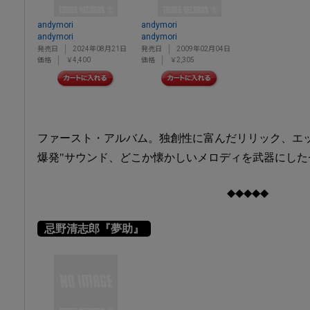
andymori
andymori
andymori
andymori
発売日
2024年08月21日
発売日
2009年02月04日
価格
￥4,400
価格
￥2,305
ファースト・アルバム。独創性に富んだリリック、エ
爆発"サウンド、どこか懐かしいメロディを武器にしたセル
◆◆◆◆◆
忌野清志郎『夢助』