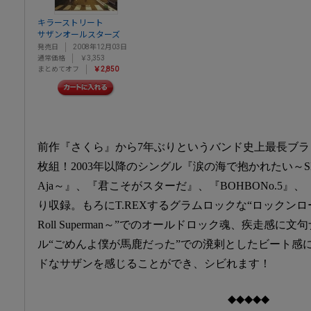
キラーストリート
サザンオールスターズ
発売日
2008年12月03日
通常価格
￥3,353
まとめてオフ
￥2,850
前作『さくら』から7年ぶりというバンド史上最長ブラ
枚組！2003年以降のシングル『涙の海で抱かれたい～SEA
Aja～』、『君こそがスターだ』、『BOHBONo.5
り収録。もろにT.REXするグラムロックな“ロックンロー
Roll Superman～”でのオールドロック魂、疾走感
ル“ごめんよ僕が馬鹿だった”での溌剌としたビート感
ドなサザンを感じることができ、シビれます！
◆◆◆◆◆