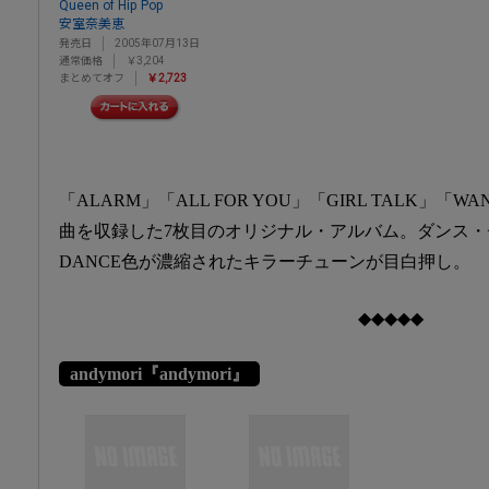
Queen of Hip Pop
安室奈美恵
発売日
2005年07月13日
通常価格
￥3,204
まとめてオフ
￥2,723
「ALARM」「ALL FOR YOU」「GIRL TALK」「WAN
曲を収録した7枚目のオリジナル・アルバム。ダンス・
DANCE色が濃縮されたキラーチューンが目白押し。
◆◆◆◆◆
andymori『andymori』