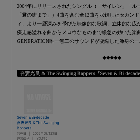
2004年にリリースされたシングル（「サイレン」「
「君の街まで」）4曲を含む全12曲を収録したセカン
ィ、より一層深みを帯びた映像的な歌詞、立体的な広
疾走感溢れる曲からメロウなものまで緩急の効いた楽曲群・
GENERATION唯一無二のサウンドが凝縮した渾身の
◆◆◆◆◆
吾妻光良 & The Swinging Boppers『Seven & Bi-decad
Seven & Bi-decade
吾妻光良 & The Swinging
Boppers
発売日
2006年08月23日
通常価格
￥3,190