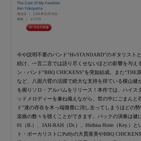
The Cost Of My Freedom
Ken Yokoyama
発売日
2004年02月18日
価格
￥2,409
今や説明不要のバンド“Hi-STANDARD”のギタリス
続け、一言二言では語り尽くせないほどの影響を与え
ン・バンド“BBQ CHICKENS”を突如結成。また“T
など、八面六臂の活躍で絶大な支持を得ている横山健
を握りソロ・アルバムをリリース！本作では、ハイス
ッドメロディーを兼ね備えながら、世の中にごまんと存
ド”達の存在を木っ端微塵に消し去ってしまうほどの
楽曲の数々を聴くことができます。バックの演奏は健による
01（B.）、JAH-RAH（Dr.）、Hirihisa Horie（
ト・ボーカリストにPuffyの大貫亜美やBBQ CHICKEN