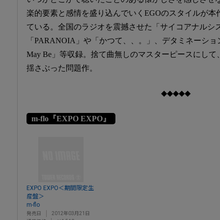
楽的要素と感情を盛り込んでいくEGOのスタイルが本
ている。全国のラジオを震撼させた「サイコアナルシ
「PARANOIA」や「かつて、、。」、デタミネーションズの
May Be」等収録。捨て曲無しのマスターピースにし
揺さぶった問題作。
◆◆◆◆◆
m-flo『EXPO EXPO』
EXPO EXPO＜期間限定生
産盤＞
m-flo
発売日
2012年03月21日