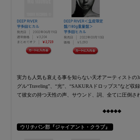
DEEP RIVER
DEEP RIVER＜生産限定
宇多田ヒカル
盤/180g重量盤＞
宇多田ヒカル
発売日
2002年06月19日
通常価格
￥3,204
発売日
2022年03月10日
まとめてオフ
￥2,723
価格
￥5,093
実力も人気も衰える事を知らない天才アーティストの3
グル“Traveling”、“光”、“SAKURAドロップス”
て彼女の持つ天性の声、サウンド、詞、全てに圧倒され
◆◆◆◆◆
ウリチパン郡『ジャイアント・クラブ』