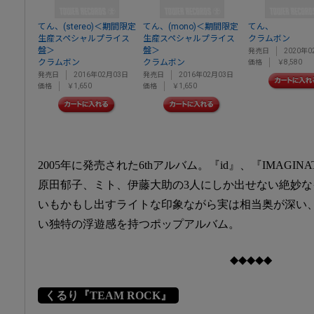
てん、(stereo)＜期間限定
てん、(mono)＜期間限定
てん、
生産スペシャルプライス
生産スペシャルプライス
クラムボン
盤＞
盤＞
発売日
2020年0
クラムボン
クラムボン
価格
￥8,580
発売日
2016年02月03日
発売日
2016年02月03日
価格
￥1,650
価格
￥1,650
2005年に発売された6thアルバム。『id』、『IMAGI
原田郁子、ミト、伊藤大助の3人にしか出せない絶妙
いもかもし出すライトな印象ながら実は相当奥が深い
い独特の浮遊感を持つポップアルバム。
◆◆◆◆◆
くるり『TEAM ROCK』