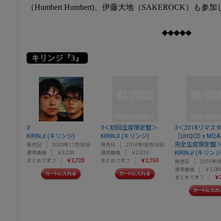
（Humbert Humbert)、伊藤大地（SAKEROCK）も
◆◆◆◆◆
キリンジ『3』
3
3＜初回生産限定盤＞
3＜2018リマス
KIRINJI (キリンジ)
KIRINJI (キリンジ)
［UHQCD x MQ
完全生産限定盤
発売日
2000年11月08日
発売日
2014年08月06日
KIRINJI (キリンジ
通常価格
￥3,204
通常価格
￥2,530
まとめてオフ
￥2,723
まとめてオフ
￥2,150
発売日
2019年0
通常価格
￥3,08
まとめてオフ
￥2