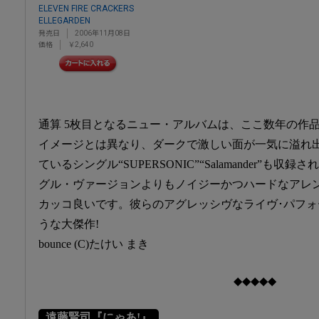
ELEVEN FIRE CRACKERS
ELLEGARDEN
発売日
2006年11月08日
価格
￥2,640
通算 5枚目となるニュー・アルバムは、ここ数年の作
イメージとは異なり、ダークで激しい面が一気に溢れ
ているシングル“SUPERSONIC”“Salamander”も
グル・ヴァージョンよりもノイジーかつハードなアレ
カッコ良いです。彼らのアグレッシヴなライヴ･パフ
うな大傑作!
bounce (C)たけい まき
◆◆◆◆◆
遠藤賢司『にゃあ!』