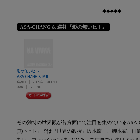
◆◆◆◆◆
ASA-CHANG & 巡礼『影の無いヒト』
影の無いヒト
ASA-CHANG & 巡礼
発売日
2009年06月17日
価格
￥3,080
その独特の世界観が各方面にて注目を集めているASA-
無いヒト」では『世界の教授』坂本龍一、脚本家、俳
九郎、ファッション誌、CMそして世界でも注目され