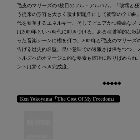
毛皮のマリーズの3枚目のフル・アルバム。「破壊と
う従来の形容を大きく覆す問題作にして衝撃の全13曲
代を変革するエネルギー、そしてピュアかつ崇高なメ
は2009年という時代に叩きつける。ある種哲学的な
った音楽シーンに楔を打つ。2009年が毛皮のマリー
告げる歴史的名盤。良い意味での過激さは保ちつつ、
トルズへのオマージュ的な要素も随所に散りばめられ
ントは驚くべき完成度。
◆◆◆◆◆
Ken Yokoyama『The Cost Of My Freedom』