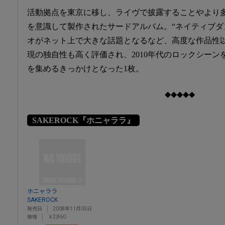
活動拠点を東京に移し、ライヴで披露することやより
を意識して製作されたサードアルバム。“ネイティブダ
オがネット上で大きな話題となるなど、高度な作品性
現の独自性も高く評価され、2010年代のロックシー
を集めるきっかけとなった1枚。
◆◆◆◆◆
SAKEROCK『ホニャララ』
ホニャララ
SAKEROCK
発売日
2008年11月05日
価格
￥2,860