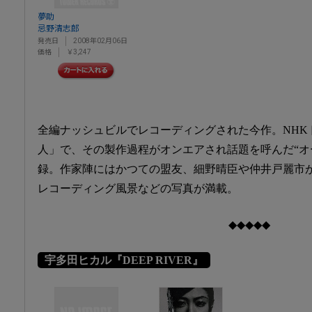
夢助
忌野清志郎
発売日
2008年02月06日
価格
￥3,247
全編ナッシュビルでレコーディングされた今作。NHK
人」で、その製作過程がオンエアされ話題を呼んだ“オ
録。作家陣にはかつての盟友、細野晴臣や仲井戸麗市
レコーディング風景などの写真が満載。
◆◆◆◆◆
宇多田ヒカル『DEEP RIVER』