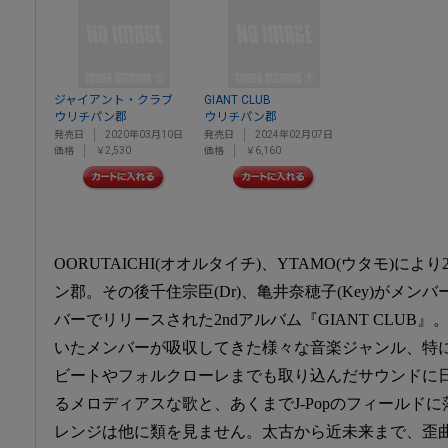
ジャイアント・クラブ
GIANT CLUB
ウリチパン郡
ウリチパン郡
発売日
2020年03月10日
発売日
2024年02月07日
価格
￥2,530
価格
￥6,160
OORUTAICHI(オオルタイチ)、YTAMO(ウタモ)によ
ン郡。その後千住宗臣(Dr)、亀井奈穂子(Key)がメ
バーでリリースされた2ndアルバム『GIANT CLUB
いたメンバーが吸収してきた様々な音楽ジャンル、特
ビートやフォルクローレまでも取り込んだサウンドに
るメロディアスな歌と、あくまでJ-Popのフィールド
レンジは他に類を見ません。太古から近未来まで、歪