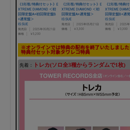
《3形態/特典付セット》E
《2形態/特典付セット》E
《2形態/特典付
XTREME DIAMOND ＜初
XTREME DIAMOND ＜初
XTREME DIAM
回限定盤A+初回限定盤B
回限定盤A+通常盤＞
回限定盤B+通
+通常盤＞
IS:SUE
IS:SUE
IS:SUE
発売日
2025年05月21日
発売日
2025
価格
￥3,300
価格
￥3,300
発売日
2025年05月21日
価格
￥5,200
※オンラインでは特典の配布を終了いたしました
特典付セット対象タワレコ特典
トレカ(ソロ全3種からランダムで1枚)
先着：