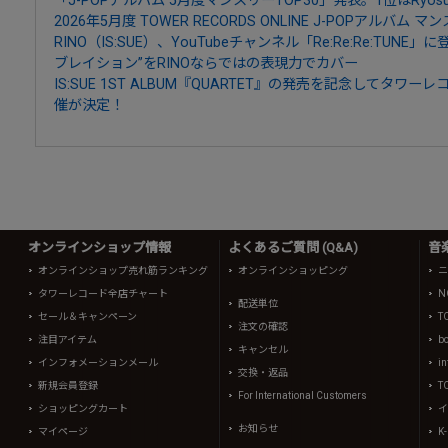
「J-POPアルバム 5月度マンスリーTOP30」発表。1位はRyosuke Y
2026年5月度 TOWER RECORDS ONLINE J-POPアルバム マ
RINO（IS:SUE）、YouTubeチャンネル「Re:Re:Re:TU
ブレイション”をRINOならではの表現力でカバー
IS:SUE 1ST ALBUM『QUARTET』の発売を記念してタ
催が決定！
オンラインショップ情報
よくあるご質問 (Q&A)
音
オンラインショップ売れ筋ランキング
オンラインショッピング
ニ
タワーレコード全店チャート
N
配送単位
セール＆キャンペーン
T
注文の確認
注目アイテム
b
キャンセル
インフォメーションメール
in
交換・返品
新規会員登録
T
For International Customers
ショッピングカート
イ
お知らせ
マイページ
K