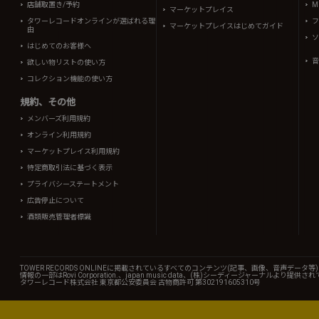
店舗取置き/予約
Mi
マーケットプレイス
タワーレコードオンラインが選ばれる理
フ
マーケットプレイスはじめてガイド
由
ソ
はじめてのお客様へ
音
欲しい物リストの使い方
コレクション機能の使い方
規約、その他
メンバーズ利用規約
オンライン利用規約
マーケットプレイス利用規約
特定商取引法に基づく表示
プライバシーステートメント
広告停止について
酒類販売管理者標識
TOWER RECORDS ONLINEに掲載されているすべてのコンテンツ(記事、画像、音声デ
情報の一部はRovi Corporation.、japan music data、(株)シーディージャーナルより提供
タワーレコード株式会社 東京都公安委員会 古物商許可 第302191605310号