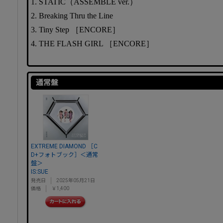
1. STATIC（ASSEMBLE ver.）
2. Breaking Thru the Line
3. Tiny Step ［ENCORE］
4. THE FLASH GIRL ［ENCORE］
通常盤
EXTREME DIAMOND ［C
D+フォトブック］＜通常
盤＞
IS:SUE
発売日
2025年05月21日
価格
￥1,400