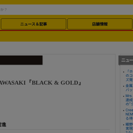
ニュース＆記事
店舗情報
「ホ
のコ
ズ発
AWASAKI『BLACK & GOLD』
金属
バッ
Mr
達成し
の“
Cre
NE
る待
前進
細野
実現。
2.