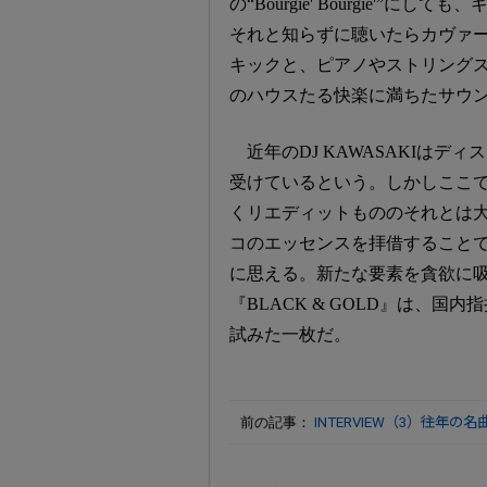
の“Bourgie' Bourgie'”にして
それと知らずに聴いたらカヴァ
キックと、ピアノやストリング
のハウスたる快楽に満ちたサウ
近年のDJ KAWASAKIは
受けているという。しかしここ
くリエディットもののそれとは大
コのエッセンスを拝借すること
に思える。新たな要素を貪欲に
『BLACK & GOLD』は、
試みた一枚だ。
前の記事：
INTERVIEW（3）――往年の