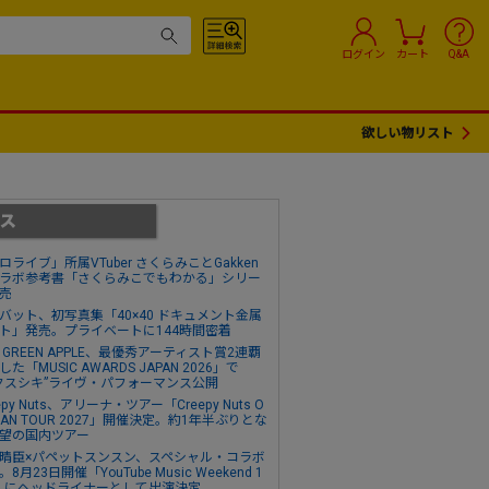
ログイン
カート
Q&A
欲しい物リスト
ロライブ」所属VTuber さくらみことGakken
ラボ参考書「さくらみこでもわかる」シリー
売
バット、初写真集「40×40 ドキュメント金属
ト」発売。プライベートに144時間密着
s. GREEN APPLE、最優秀アーティスト賞2連覇
た「MUSIC AWARDS JAPAN 2026」で
クスシキ”ライヴ・パフォーマンス公開
epy Nuts、アリーナ・ツアー「Creepy Nuts O
MAN TOUR 2027」開催決定。約1年半ぶりとな
望の国内ツアー
晴臣×パペットスンスン、スペシャル・コラボ
8月23日開催「YouTube Music Weekend 1
0」にヘッドライナーとして出演決定