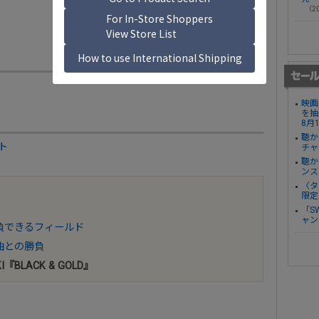
（20
映画
を抽
8月
聴か
ト
チャ
聴か
ンス
〈タ
限定
「S
ャン
勝負できるフィールド
名曲との勝負
KI『BLACK & GOLD』