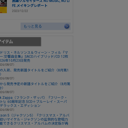
民謡クルセイダーズ NO MUSIC, NO LI
FE.メイキングレポート
2023/12/22
もっと見る
ドリス・ネルソンス＆ウィーン・フィル『マ
ー:交響曲全集』SACDハイブリッド/CD 12枚
2026年10月23日発売
26/08/07）
の入荷、発売新譜タイトルをご紹介〈8月第1
〉
26/08/07）
から発売予定の新譜タイトルをご紹介〈8月第
分〉
26/08/07）
ank Zappa（フランク・ザッパ）『フリーク・
ト!』60周年記念 5CD＋ブルーレイ・スーパ
デラックス・エディション
26/08/07）
ckson 5（ジャクソン5）『クリスマス・アルバ
幼いマイケル・ジャクソンの圧倒的な歌唱力
能できるクリスマス・アルバムの決定版が再