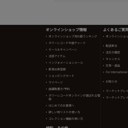
オンラインショップ情報
よくあるご質問 
オンラインショップ売れ筋ランキング
オンラインショ
タワーレコード全店チャート
配送単位
セール＆キャンペーン
注文の確認
注目アイテム
キャンセル
インフォメーションメール
交換・返品
新規会員登録
For Internationa
ショッピングカート
お知らせ
マイページ
店舗取置き/予約
マーケットプレ
タワーレコードオンラインが選ばれる理
マーケットプレ
由
はじめてのお客様へ
欲しい物リストの使い方
コレクション機能の使い方