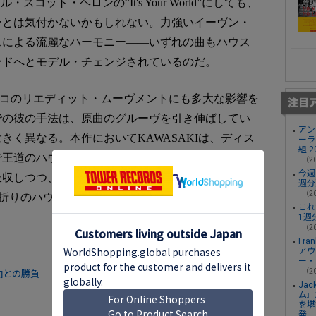
も、ギル・スコット・ヘロンの“It's Your World”にしても、
ーとは気付かないかもしれない。力強いイーヴン・
スによる流麗なハーモニー——いずれの曲もハウス
ンドへとモデル・チェンジされているのだ。
ディスコのリエディット・ムーヴメントにも多大な影響を
での彼の手法は、原曲のグルーヴを引き伸ばしてい
アン
きく異なる。本作においてKAWASAKIは、ディス
ーラ
組 
で王道のハウスをフレッシュに蘇生させているよう
（20
今週
吸収しつつ、己の血肉たるサウンドに還元する——
週分
（20
国内指折りのハウス・マイスターが、至極真っ当に前進を
これ
1週
（20
Fr
アウ
ー・
（20
名曲との勝負
Ja
ム』
を堪
発