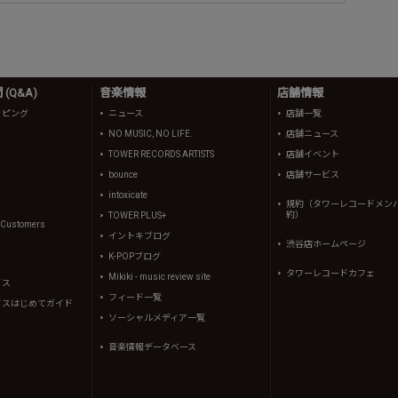
(Q&A)
音楽情報
店舗情報
ッピング
ニュース
店舗一覧
NO MUSIC, NO LIFE.
店舗ニュース
TOWER RECORDS ARTISTS
店舗イベント
bounce
店舗サービス
intoxicate
規約（タワーレコードメン
約）
TOWER PLUS+
l Customers
イントキブログ
渋谷店ホームページ
K-POPブログ
タワーレコードカフェ
Mikiki - music review site
イス
フィード一覧
イスはじめてガイド
ソーシャルメディア一覧
音楽情報データベース