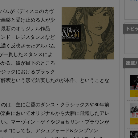
アルバムが〈ディスコのカヴ
企画盤と受け止める人が少
、最新のオリジナル作品
ラウンド・レジスタンスなど
色濃く反映させたアルバム
が一貫したスタンスによ
わかる。彼が目下のところ
ージックにおけるブラック
再解釈という形で結実したのが本作、ということな
のは、主に定番のダンス・クラシックスや80年前
の楽曲においてオリジナルから大胆に飛躍したアレ
ろい。マーヴィン・ゲイやジョセリン・ブラウンが
High Enough”にしても、アシュフォード&シンプソン