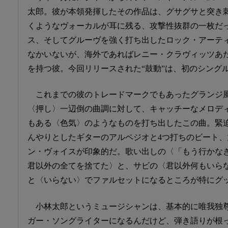
太郎。彼が本領発揮したその作品は、グサグサと突き
くようなヴォーカルが耳に残る、攻撃性抜群の一枚だ
ス、そしてグルーヴを強く打ち出したロック・アーテ
なかいないが、海外であればレニー・クラヴィッツあ
を持つ彼。今回リリースされた“鼓動”は、初のシング
これまでの彼のトレードマークでもあったグランジ風
〈押し〉一辺倒の曲調に対して、キャッチーなメロデ
もある〈色気〉のようなものを打ち出したこの曲。緊
んやりとしたギターのアルペジオと4つ打ちのビート
ン・ヴォイスが印象的だ。歌い出しの〈「もう行かな
君以外の全てを捨てた〉と、サビの〈君以外何もいら
と〈いらない〉でファルセットになるところが特にグ
小林太郎というミュージシャンは、基本的に唯我独
ガー・ソングライターになるんだけど、弾き語りが根