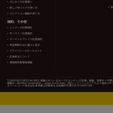
はじめてのお客様へ
音
欲しい物リストの使い方
コレクション機能の使い方
規約、その他
メンバーズ利用規約
オンライン利用規約
マーケットプレイス利用規約
特定商取引法に基づく表示
プライバシーステートメント
広告停止について
酒類販売管理者標識
TOWER RECORDS ONLINEに掲載されているすべてのコンテンツ(記事、画像、音声デ
情報の一部はRovi Corporation.、japan music data、(株)シーディージャーナルより提供
タワーレコード株式会社 東京都公安委員会 古物商許可 第302191605310号