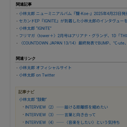
関連記事
小林太郎 ニューミニアルバム『聲-Koe-』2025年4月23日発
セカンドEP『IGNITE』が到着した小林太郎のインタヴューを
小林太郎 “IGNITE”
フリマガ〈tower＋〉2月号はアリアナ・グランデ、1D「THIS I
〈COUNTDOWN JAPAN 13/14〉最終発表でBUMP、℃-u
関連リンク
小林太郎 オフィシャルサイト
小林太郎 on Twitter
記事ナビ
小林太郎 “鼓動”
INTERVIEW（2）――届ける距離感を縮めたい
INTERVIEW（3）――言葉と向き合って
INTERVIEW（4）――〈音楽をしたい〉という気持ち