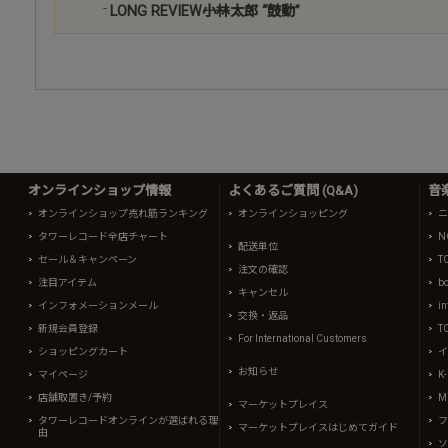
LONG REVIEW――小林太郎 “鼓動”
オンラインショップ情報
よくあるご質問 (Q&A)
音
オンラインショップ売れ筋ランキング
オンラインショッピング
ニ
タワーレコード全店チャート
N
配送単位
セール＆キャンペーン
T
注文の確認
注目アイテム
b
キャンセル
インフォメーションメール
in
交換・返品
新規会員登録
T
For International Customers
ショッピングカート
イ
お知らせ
マイページ
K
店舗取置き/予約
Mi
マーケットプレイス
タワーレコードオンラインが選ばれる理
フ
マーケットプレイスはじめてガイド
由
ソ