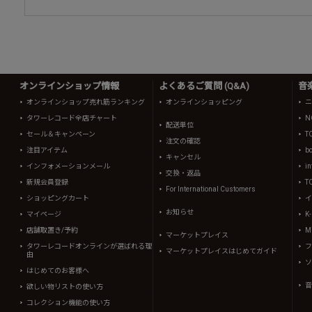
オンラインショップ情報
よくあるご質問 (Q&A)
音
オンラインショップ売れ筋ランキング
オンラインショッピング
ニ
タワーレコード全店チャート
N
配送単位
セール＆キャンペーン
T
注文の確認
注目アイテム
b
キャンセル
インフォメーションメール
in
交換・返品
新規会員登録
T
For International Customers
ショッピングカート
イ
お知らせ
マイページ
K
店舗取置き/予約
Mi
マーケットプレイス
タワーレコードオンラインが選ばれる理
フ
マーケットプレイスはじめてガイド
由
ソ
はじめてのお客様へ
音
欲しい物リストの使い方
コレクション機能の使い方