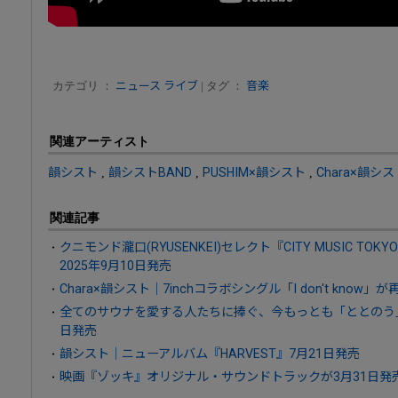
カテゴリ ：
ニュース
ライブ
| タグ ：
音楽
関連アーティスト
韻シスト
,
韻シストBAND
,
PUSHIM×韻シスト
,
Chara×韻シス
関連記事
クニモンド瀧口(RYUSENKEI)セレクト『CITY MUSIC TOK
2025年9月10日発売
Chara×韻シスト｜7inchコラボシングル「I don't know」
全てのサウナを愛する人たちに捧ぐ、今もっとも「ととのう」
日発売
韻シスト｜ニューアルバム『HARVEST』7月21日発売
映画『ゾッキ』オリジナル・サウンドトラックが3月31日発売