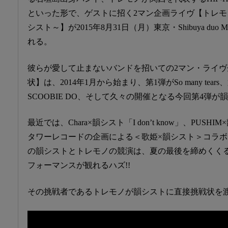
といった形で、ゲストに招く2マン企画ライヴ【トレモノからの
シスト～】が2015年8月31日（月）東京・Shibuya duo 
れる。
彼らが愛して止まないバンドを招いての2マン・ライ
状】は、2014年1月から始まり、第1弾がSo many tears
SCOOBIE DO、そして久々の開催となる今回第4弾が
最近では、Chara×韻シスト「I don’t know」、PUSHIM
タワーレコードの企画による＜歌姫×韻シスト＞コラ
の韻シストとトレモノの競演は、夏の最後を締めくく
フォーマンスが観れるハズ!!
その挑戦者であるトレモノが韻シストに直接挑戦状を渡