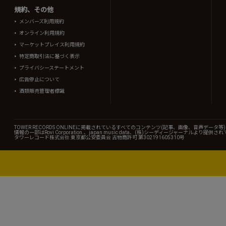
規約、その他
メンバーズ利用規約
オンライン利用規約
マーケットプレイス利用規約
特定商取引法に基づく表示
プライバシーステートメント
広告停止について
酒類販売管理者標識
TOWER RECORDS ONLINEに掲載されているすべてのコンテンツ(記事、画像、音声デ
情報の一部はRovi Corporation.、japan music data、(株)シーディージャーナルより提供
タワーレコード株式会社 東京都公安委員会 古物商許可 第302191605310号