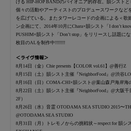
ける HIP-HOP BANDのパイオニア的存在。韻シス
個々の活動やアーティストのプロデュースワークなど
を広げている。またタワーレコードの企画による＜歌
ン企画にて、2014年10月にChara×韻シスト「I don’t 
PUSHIM×韻シスト「Don’t stop」をリリースし話題
枚目のALを制作中!!!!!!!
＜ライヴ情報＞
8月14日（金）Chie presents【COLOR vol.61】@善行Z
8月15日（土）韻シスト主催『NeighborFood』@渋谷LO
8月16日（日）COMA-CHI×韻シスト@葉山森戸海岸海の
8月22日（土）韻シスト主催『NeighborFood』@大阪千日
2F）
8月26日（水）音霊 OTODAMA SEA STUDIO 2015〜THE 
@OTODAMA SEA STUDIO
8月31日（月）トレモノからの挑戦状～respect for 韻シスト～