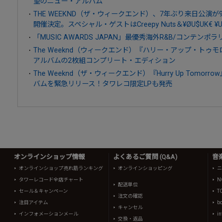
望のニュー・アルバム
THE WEEKND（ザ・ウィークエンド）、7年ぶり来日公演が
開催決定。スペシャル・ゲストはCreepy Nuts＆¥ØU$UK€ ¥U
「MUSIC AWARDS JAPAN」最優秀海外R&B/コンテン
The Weeknd（ウィークエンド）『ハリー・アップ・ト
アルバムの2枚組コンプリート・エディション
The Weeknd（ザ・ウィークエンド）『Hurry Up Tomo
バムを緊急リリース！タワレコ限定LPも発売
オンラインショップ情報
よくあるご質問 (Q&A)
音
オンラインショップ売れ筋ランキング
オンラインショッピング
ニ
タワーレコード全店チャート
N
配送単位
セール＆キャンペーン
T
注文の確認
注目アイテム
b
キャンセル
インフォメーションメール
in
交換・返品