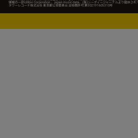
情報の一部はRovi Corporation.、japan music data、(株)シーディージャーナルより提供
タワーレコード株式会社 東京都公安委員会 古物商許可 第302191605310号