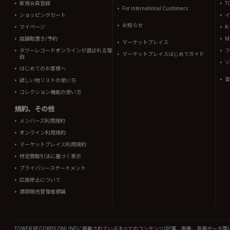
新規会員登録
T
For International Customers
ショッピングカート
イ
お知らせ
マイページ
K
店舗取置き/予約
Mi
マーケットプレイス
タワーレコードオンラインが選ばれる理
フ
マーケットプレイスはじめてガイド
由
ソ
はじめてのお客様へ
音
欲しい物リストの使い方
コレクション機能の使い方
規約、その他
メンバーズ利用規約
オンライン利用規約
マーケットプレイス利用規約
特定商取引法に基づく表示
プライバシーステートメント
広告停止について
酒類販売管理者標識
TOWER RECORDS ONLINEに掲載されているすべてのコンテンツ(記事、画像、音声デ