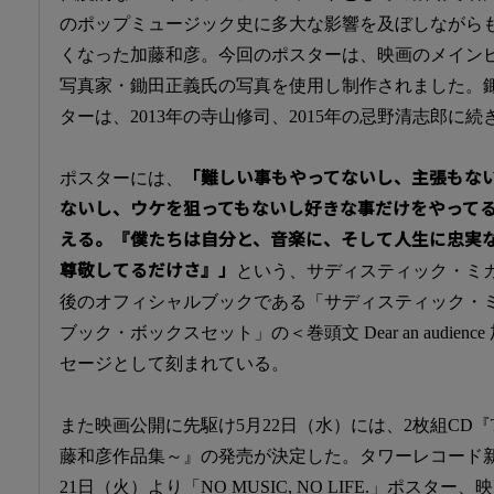
のポップミュージック史に多大な影響を及ぼしながらも、
くなった加藤和彦。今回のポスターは、映画のメイン
写真家・鋤田正義氏の写真を使用し制作されました。
ターは、2013年の寺山修司、2015年の忌野清志郎に続
ポスターには、
「難しい事もやってないし、主張もな
ないし、ウケを狙ってもないし好きな事だけをやって
える。『僕たちは自分と、音楽に、そして人生に忠実
尊敬してるだけさ』」
という、サディスティック・ミ
後のオフィシャルブックである「サディスティック・
ブック・ボックスセット」の＜巻頭文 Dear an audie
セージとして刻まれている。
また映画公開に先駆け5月22日（水）には、2枚組CD『The W
藤和彦作品集～』の発売が決定した。タワーレコード
21日（火）より「NO MUSIC, NO LIFE.」ポス