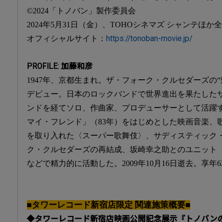
©2024「トノバン」製作委員会
2024年5月31日（金）、TOHOシネマズ シャンテほか
オフィシャルサイト：
https://tonoban-movie.jp/
PROFILE: 加藤和彦
1947年、京都生まれ。ザ・フォーク・クルセダーズの
デビュー。日本のロックバンドで世界進出を果たした
ンドを経てソロ、作曲家、プロデューサーとして活躍
マイ・フレンド」（83年）をはじめとした映画音楽、
を取り入れた〈スーパー歌舞伎〉、サディスティック
ク・クルセダーズの再結成、坂崎幸之助とのユニット〈和幸
などで精力的に活動した。2009年10月16日逝去。享年6
■タワーレコード新宿店限定 関連施策概要■
◆タワーレコード新宿店映画公開記念展示『トノバン