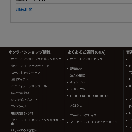
加藤和彦
オンラインショップ情報
よくあるご質問 (Q&A)
音
オンラインショップ売れ筋ランキング
オンラインショッピング
ニ
タワーレコード全店チャート
N
配送単位
セール＆キャンペーン
T
注文の確認
注目アイテム
b
キャンセル
インフォメーションメール
in
交換・返品
新規会員登録
T
For International Customers
ショッピングカート
イ
お知らせ
マイページ
K
店舗取置き/予約
Mi
マーケットプレイス
タワーレコードオンラインが選ばれる理
フ
マーケットプレイスはじめてガイド
由
ソ
はじめてのお客様へ