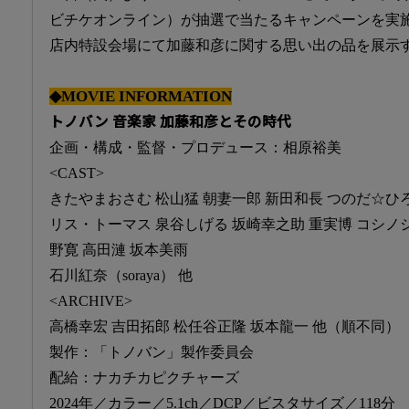
ビチケオンライン）が抽選で当たるキャンペーンを実施
店内特設会場にて加藤和彦に関する思い出の品を展示
◆MOVIE INFORMATION
トノバン 音楽家 加藤和彦とその時代
企画・構成・監督・プロデュース：相原裕美
<CAST>
きたやまおさむ 松山猛 朝妻一郎 新田和長 つのだ☆ひろ
リス・トーマス 泉谷しげる 坂崎幸之助 重実博 コシノジ
野寛 高田漣 坂本美雨
石川紅奈（soraya） 他
<ARCHIVE>
高橋幸宏 吉田拓郎 松任谷正隆 坂本龍一 他（順不同）
製作：「トノバン」製作委員会
配給：ナカチカピクチャーズ
2024年／カラー／5.1ch／DCP／ビスタサイズ／118分