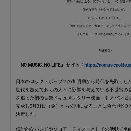
何か「目的がある」訳でもないし、ウケを狙って
好きな事だけをやってるだけだ。
でも、これだけは言える。
「僕たちは自分と、音楽に、そして人生に忠実
そしてちょっぴり友を尊敬してるだけさ
（加藤和彦）
「NO MUSIC, NO LIFE.」サイト：
https://nomusicnolife.j
日本のロック・ポップスの黎明期から時代を先取りし
世代を超えて多くの人々に影響を与えている不世出の
を追った初の音楽ドキュメンタリー映画「トノバン 音
完成し5月31日（金）から公開になることに合わせNO MUSI
決定した。
伝説的なバンドやソロアーティストとしての活動で名