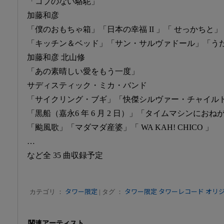
「コブのない駱駝」
加藤和彦
「僕のおもちゃ箱」「日本の幸福 II 」「 せっかちと
「キッチン＆ベッド」「サン・サルヴァドール」「う
加藤和彦 北山修
「あの素晴しい愛をもう一度」
サディスティック・ミカ・バンド
「サイクリング・ブギ」「快傑シルヴァー・チャイル
「黒船（嘉永6 年 6 月 2 日）」「タイムマシンにお
「颱風歌」「マダマダ産婆」「 WA KAH! CHICO 」
…
など全 35 曲収録予定
カテゴリ ：
タワー限定
| タグ ：
タワー限定
タワーレコード オリ
関連アーティスト