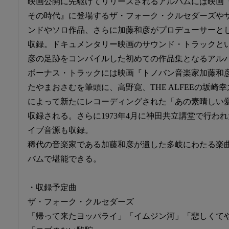
映画公開に先駆けてリリースされるアルバムには映画
その時代』に登場するザ・フォーク・クルセダーズや
ンドやソロ作品、さらに加藤和彦がプロデューサーと
収録。ドキュメンタリー映画のサウンド・トラックと
彦の足跡をコンパイルした初めての作品集となるアル
ボーナス・トラックには映画『トノバン音楽家加藤和
たやまおさむを筆頭に、高野寛、THE ALFEEの坂崎
によって新たにレコーディングされた「あの素晴しい愛をも
収録される。さらに1973年4月に神田共立講堂で行わ
イブ音源も収録。
稀代の音楽家である加藤和彦が遺した多岐にわたる楽
バムで堪能できる。
・収録予定曲
ザ・フォーク・クルセダーズ
「帰って来たヨッパライ」「イムジン河」「悲しくて