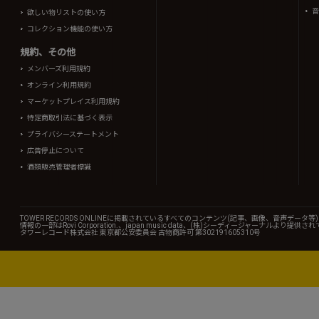
音
欲しい物リストの使い方
コレクション機能の使い方
規約、その他
メンバーズ利用規約
オンライン利用規約
マーケットプレイス利用規約
特定商取引法に基づく表示
プライバシーステートメント
広告停止について
酒類販売管理者標識
TOWER RECORDS ONLINEに掲載されているすべてのコンテンツ(記事、画像、音声デ
情報の一部はRovi Corporation.、japan music data、(株)シーディージャーナルより提供
タワーレコード株式会社 東京都公安委員会 古物商許可 第302191605310号