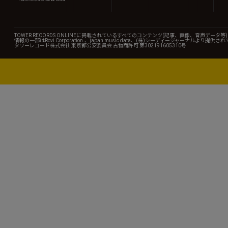
TOWER RECORDS ONLINEに掲載されているすべてのコンテンツ(記事、画像、音声デ
情報の一部はRovi Corporation.、japan music data、(株)シーディージャーナルより提供
タワーレコード株式会社 東京都公安委員会 古物商許可 第302191605310号