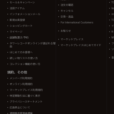
セール＆キャンペーン
T
注文の確認
注目アイテム
b
キャンセル
インフォメーションメール
in
交換・返品
新規会員登録
T
For International Customers
ショッピングカート
イ
お知らせ
マイページ
K
店舗取置き/予約
Mi
マーケットプレイス
タワーレコードオンラインが選ばれる理
フ
マーケットプレイスはじめてガイド
由
ソ
はじめてのお客様へ
音
欲しい物リストの使い方
コレクション機能の使い方
規約、その他
メンバーズ利用規約
オンライン利用規約
マーケットプレイス利用規約
特定商取引法に基づく表示
プライバシーステートメント
広告停止について
酒類販売管理者標識