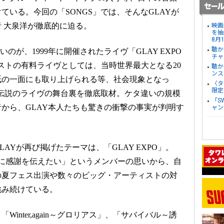
ている。今回の「SONGS」では、そんなGLAYが
 大泉洋が徹底的に迫る。
映画
を抽
8月
聴か
のが、1999年に開催されたライヴ「GLAY EXPO
チャ
ーティストの有料ライヴとしては、当時世界最大となる20
聴か
ンス
紙の一面にも取り上げられる等、社会現象となっ
〈タ
限定
の伝説のライヴの舞台裏を徹底取材。ケタ違いの規模
「S
から、GLAY本人たちも驚きの衝撃の事実が判明す
ャン
AYが再び掲げたテーマは、「GLAY EXPO」。
に感謝を伝えたい」というメンバーの思いから、自
の夏フェス出演や数々のビッグ・アーティストの対
挑み続けている。
inter,again～グロリアス」、「サバイバル～誘