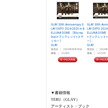
GLAY 30th Anniversary G
GLAY 30th Anni
LAY EXPO 2024-2025 in B
LAY EXPO 2024-
ELLUNA DOME ［Blu-ray
ELLUNA DOME
Disc+ブックレット+ステ
+ブックレット
ッカー］
ー］
GLAY
GLAY
発売日
2024年09月18日
発売日
2024年
価格
￥6,380
価格
￥5,500
▼書籍情報
TERU（GLAY）
アーティスト・ブック