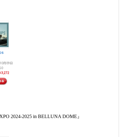
ps
10月09日
50
3,272
 EXPO 2024-2025 in BELLUNA DOME』