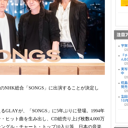
宇賀
（20
『チ
んB
（20
実写
中
（20
椛島光
発売
放送のNHK総合「SONGS」に出演することが決定し
（20
生田
10
（20
るGLAYが、「SONGS」に5年ぶりに登場。1994年
ヒット曲を生み出し、CD総売り上げ枚数4,000万
シングル・チャート・トップ10入り等、日本の音楽