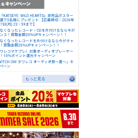
『KATSEYE: WILD HEARTS』非売品ポスター
選で5名様にプレゼント 【応募締切：2026年
17日(月) 23：59まで】
なくなったレコード・CDを片付けるなら今が
ンス！買取金額20％UPキャンペーン！！
なくなったレコードを片付けるなら今がチャ
！買取金額20％UPキャンペーン！！
ワレコマケプレ〉対象オーディオプレーヤー
！10％ポイント還元キャンペーン
WITCH ON! タワレコ オーディオ祭～夏～」キ
ペーン
もっと見る