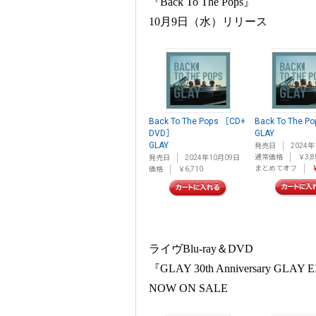
『Back To The Pops』
10月9日（水）リリース
Back To The Pops ［CD+
Back To The Po
DVD］
GLAY
GLAY
発売日
2024年
通常価格
￥3,8
発売日
2024年10月09日
まとめてオフ
￥
価格
￥6,710
ライヴBlu-ray＆DVD
『GLAY 30th Anniversary GLAY
NOW ON SALE