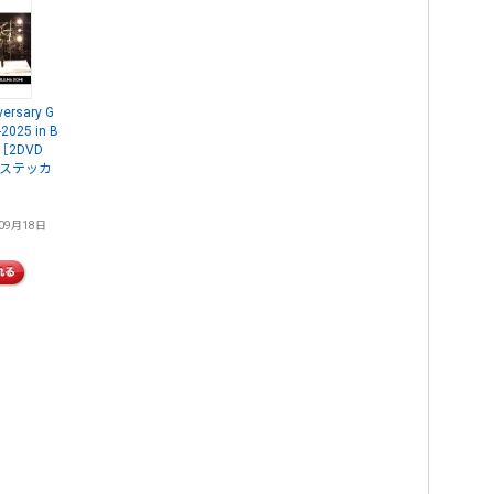
versary G
2025 in B
 ［2DVD
+ステッカ
09月18日