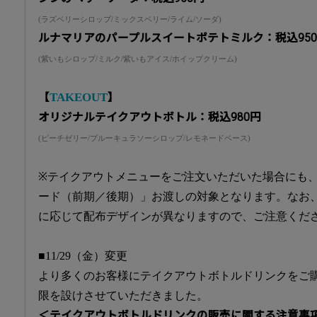
(ラズベリーシロップ/ミックスベリー/ライム/ソーダ)
ルナマリアのパープルスイートポテトミルク：税込95
(紫いもシロップ/ミルク/紫いもアイス/ホイップクリーム)
TAKEOUT
【
】
オリジナルテイクアウトボトル：税込980円
(ピーチゼリー/ブルーキュラソーシロップ/レモネードベース)
※テイクアウトメニューをご注文いただいた場合にも
ード（前期／後期）」お渡しの対象となります。なお
に応じて配布デザインが異なりますので、ご注意くだ
■11/29（金）変更
より多くのお客様にテイクアウトボトルドリンクをご
限を設けさせていただきました。
＜テイクアウトボトルドリンクの販売に関する注意事