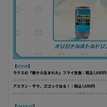
FOOD
【
】
ラクスの『愛から生まれた』フライ定食：税込1,690円
(エビフライ/ハンバーグ/ポテトフライ/サニーレタス/ミニトマト/レモン/オニオン
アスラン・ザラ、ズゴック出る！：税込1,690円
(ロールキャベツ/トマトソース/パルメザンチーズ/パイ生地/卵/マヨネーズ/モナカ
SWEETS
【
】