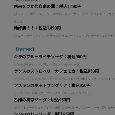
未来をつかむ自由の翼：税込1,490円
(グラノーラ/ブルーベリーソース/ブルーゼリー/プレーンヨーグルト/ホイップクリ
モナカ)
絶好調！！：税込1,490円
(ミニパンケーキ/ホイップクリーム/チョコレートシロップ/カラーチョコレート/
DRINK
【
】
キラのブルーライチソーダ：税込950円
(ブルーライチシロップ/ラムネアイス/レモン/ソーダ)
ラクスのストロベリーカフェモカ：税込950円
(チョコレートシロップ/コーヒー/ミルク/ストロベリーホイップクリーム/ストロ
アスランのホットサングリア：税込950円
(ノンアルコールサングリア/ミックスベリー/オレンジ/ミント)
乙姫の初恋ソーダ：税込950円
(ホワイトピーチシロップ/レモン果汁/ルビーグレープフルーツ/ハート型シュガー
シンのベリーソーダ：税込950円