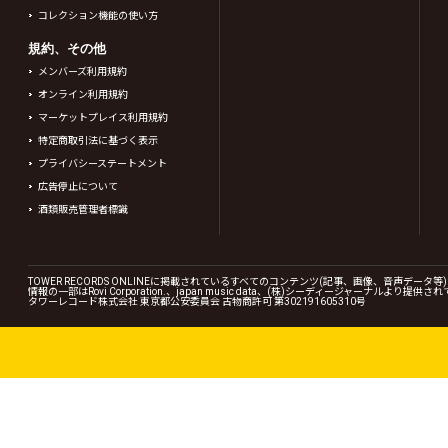
コレクション機能の使い方
規約、その他
メンバーズ利用規約
オンライン利用規約
マーケットプレイス利用規約
特定商取引法に基づく表示
プライバシーステートメント
広告停止について
酒類販売管理者標識
TOWER RECORDS ONLINEに掲載されているすべてのコンテンツ(記事、画像、音声デ
情報の一部はRovi Corporation.、japan music data、(株)シーディージャーナルより提供
タワーレコード株式会社 東京都公安委員会 古物商許可 第302191605310号