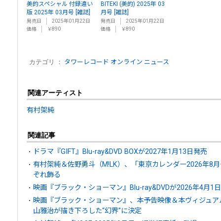
美的スペシャル 付録違い
BITEKI (美的) 2025年 03
版 2025年 03月号 [雑誌]
月号 [雑誌]
発売日
2025年01月22日
発売日
2025年01月22日
価格
￥890
価格
￥890
カテゴリ ：
タワーレコード オンライン ニュース
関連アーティスト
有村架純
関連記事
ドラマ『GIFT』Blu-ray&DVD BOXが2027年1月13日発売
有村架純＆佐野勇斗（M!LK）、「東京カレンダー2026年
ぞれ飾る
映画『ブラック・ショーマン』Blu-ray&DVDが2026年4月1
映画『ブラック・ショーマン』、本予告映像＆本ヴィジュア
山雅治が描き下ろした“幻界”に決定