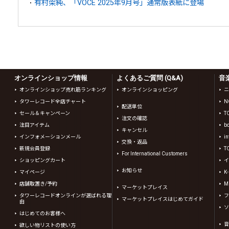
有村架純、「VOCE 2025年9月号」通常版表紙に登場
オンラインショップ情報
よくあるご質問 (Q&A)
音
オンラインショップ売れ筋ランキング
オンラインショッピング
ニ
タワーレコード全店チャート
N
配送単位
セール＆キャンペーン
T
注文の確認
注目アイテム
b
キャンセル
インフォメーションメール
in
交換・返品
新規会員登録
T
For International Customers
ショッピングカート
イ
お知らせ
マイページ
K
店舗取置き/予約
Mi
マーケットプレイス
タワーレコードオンラインが選ばれる理
フ
マーケットプレイスはじめてガイド
由
ソ
はじめてのお客様へ
音
欲しい物リストの使い方