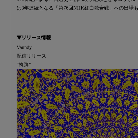
は3年連続となる「第76回NHK紅白歌合戦」への出場
▼リリース情報
Vaundy
配信リリース
“軌跡”