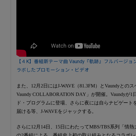
【４K】番組新テーマ曲 Vaundy『軌跡』フルバージ
ラボしたプロモーション・ビデオ
また、12月2日にはJ-WAVE（81.3FM）とVaundyとの
Vaundy COLLABORATION DAY」が開催。Vaundy
ド・プログラムに登場、さらに夜には自らナビゲート
届ける等、J-WAVEをジャックする。
さらに12月14日、15日にわたってMBS/TBS系列「
の2番組による、番組史上初の取り組みとなるコラボ