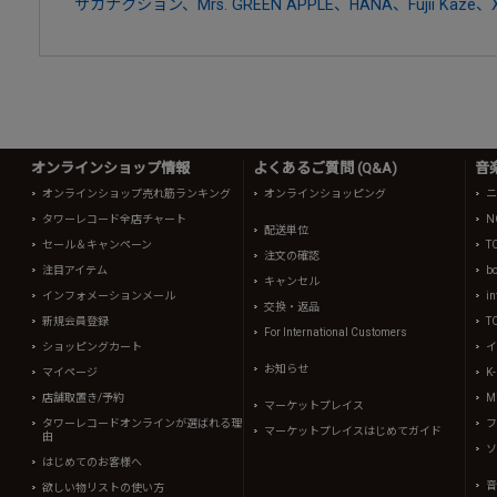
サカナクション、Mrs. GREEN APPLE、HANA、Fujii Kaze
オンラインショップ情報
よくあるご質問 (Q&A)
音
オンラインショップ売れ筋ランキング
オンラインショッピング
ニ
タワーレコード全店チャート
N
配送単位
セール＆キャンペーン
T
注文の確認
注目アイテム
b
キャンセル
インフォメーションメール
in
交換・返品
新規会員登録
T
For International Customers
ショッピングカート
イ
お知らせ
マイページ
K
店舗取置き/予約
Mi
マーケットプレイス
タワーレコードオンラインが選ばれる理
フ
マーケットプレイスはじめてガイド
由
ソ
はじめてのお客様へ
音
欲しい物リストの使い方