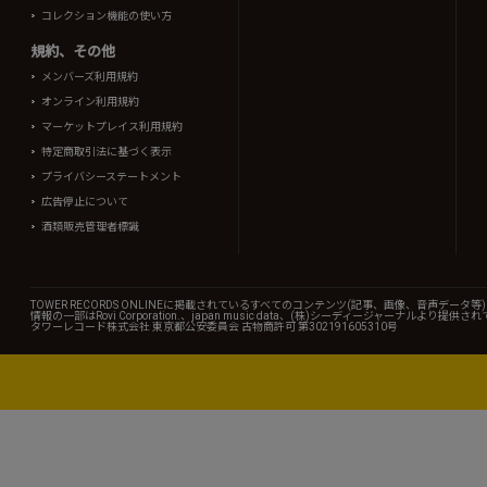
コレクション機能の使い方
規約、その他
メンバーズ利用規約
オンライン利用規約
マーケットプレイス利用規約
特定商取引法に基づく表示
プライバシーステートメント
広告停止について
酒類販売管理者標識
TOWER RECORDS ONLINEに掲載されているすべてのコンテンツ(記事、画像、音声デ
情報の一部はRovi Corporation.、japan music data、(株)シーディージャーナルより提供
タワーレコード株式会社 東京都公安委員会 古物商許可 第302191605310号