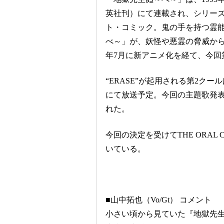
英社刊）にて連載され、シリーズ
ト・コミック。鬼の手を持つ霊能
べ～」が、妖怪や悪霊の脅威から
年7月に新アニメ化を経て、今回
“ERASE”が起用される第2クール
にて放送予定。今回の主題歌発表
れた。
今回の決定を受けてTHE ORAL 
いている。
■山中拓也（Vo/Gt） コメント
小さい頃から見ていた『地獄先