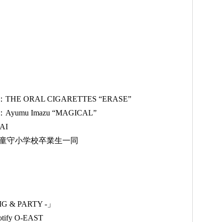
ORAL CIGARETTES “ERASE”
u Imazu “MAGICAL”
AI
童守小学校卒業生一同
G & PARTY -」
fy O-EAST