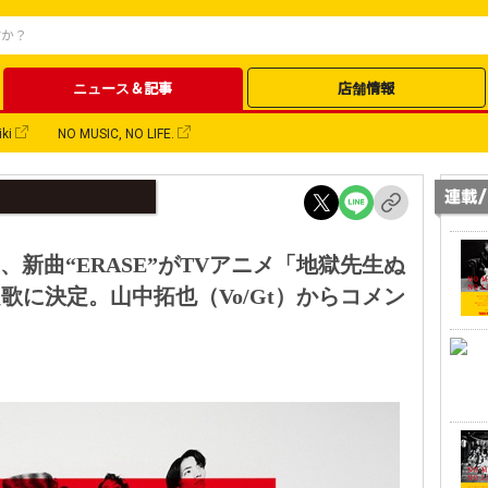
ニュース＆記事
店舗情報
ki
NO MUSIC, NO LIFE.
TTES、新曲“ERASE”がTVアニメ「地獄先生ぬ
歌に決定。山中拓也（Vo/Gt）からコメン