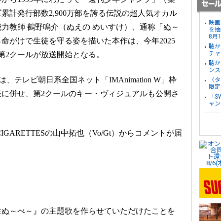
累計発行部数2,900万部を誇る伝説の超人気オカル
映画
力教師 鵺野鳴介（ぬえの めいすけ）、通称「ぬ～
を抽
8月
命がけで生徒を守る姿を描いた本作は、今年2025
聴か
チャ
第2クールが放送開始となる。
聴か
ンス
は、テレビ朝日系全国ネット「IMAnimation W」枠
〈タ
限定
に併せ、第2クールのキー・ヴィジュアルも公開さ
「S
ャン
CIGARETTESの山中拓也（Vo/Gt）からコメントが届
生ぬ～べ～』の主題歌を作らせていただけたことを