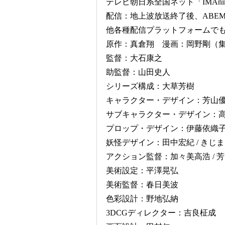
テレビ朝日系全国ネット「IMAni
配信：地上波放送終了後、ABEM
他各種配信プラットフォームで
原作：真倉翔 漫画：岡野剛（
監督：大石康之
助監督：山田史人
シリーズ構成：大草芳樹
キャラクター・デザイン：芳山
サブキャラクター・デザイン：
プロップ・デザイン：伊藤依織
妖怪デザイン：田中宏紀 / きじ
アクション監督：加々美高浩 / 
美術設定：平澤晃弘
美術監督：春日美波
色彩設計：野地弘納
3DCGディレクター：吉良柾成