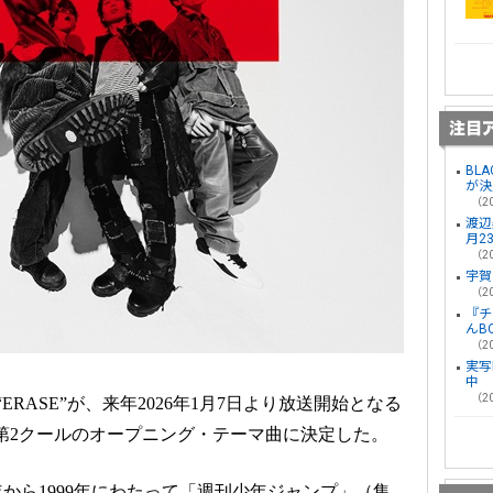
BL
が決
（20
渡辺
月2
（20
宇賀
（20
『チ
んB
（20
実写
中
（20
新曲“ERASE”が、来年2026年1月7日より放送開始となる
第2クールのオープニング・テーマ曲に決定した。
年から1999年にわたって「週刊少年ジャンプ」（集