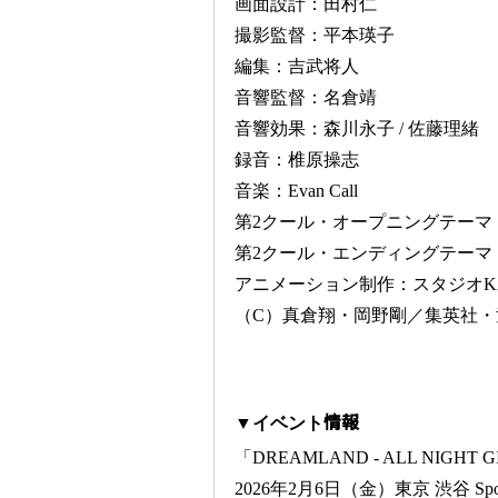
画面設計：田村仁
撮影監督：平本瑛子
編集：吉武将人
音響監督：名倉靖
音響効果：森川永子 / 佐藤理緒
録音：椎原操志
音楽：Evan Call
第2クール・オープニングテーマ：THE 
第2クール・エンディングテーマ：Ayum
アニメーション制作：スタジオK
（C）真倉翔・岡野剛／集英社・
▼イベント情報
「DREAMLAND - ALL NIGHT GI
2026年2月6日（金）東京 渋谷 Spoti