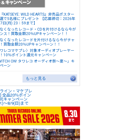
『KATSEYE: WILD HEARTS』非売品ポスター
選で5名様にプレゼント 【応募締切：2026年
17日(月) 23：59まで】
なくなったレコード・CDを片付けるなら今が
ンス！買取金額20％UPキャンペーン！！
なくなったレコードを片付けるなら今がチャ
！買取金額20％UPキャンペーン！！
ワレコマケプレ〉対象オーディオプレーヤー
！10％ポイント還元キャンペーン
WITCH ON! タワレコ オーディオ祭～夏～」キ
ペーン
もっと見る