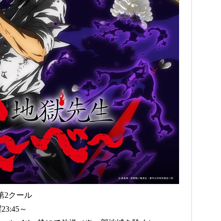
第2クール
3:45～