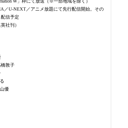
mation W」枠にて放送（※一部地域を除く）
A／U-NEXT／アニメ放題にて先行配信開始。その
も配信予定
集英社刊）
優
高橋敦子
子
まる
芳山優