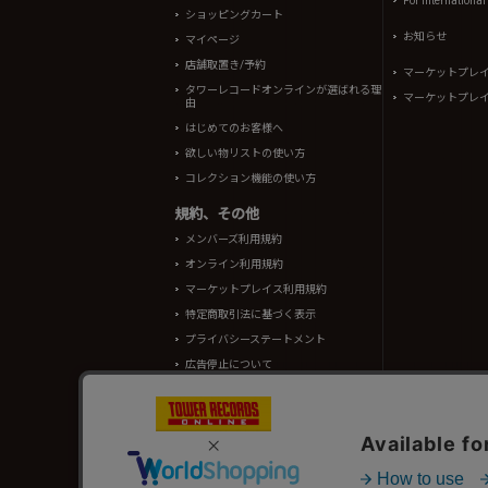
For Internationa
ショッピングカート
お知らせ
マイページ
店舗取置き/予約
マーケットプレ
タワーレコードオンラインが選ばれる理
マーケットプレ
由
はじめてのお客様へ
欲しい物リストの使い方
コレクション機能の使い方
規約、その他
メンバーズ利用規約
オンライン利用規約
マーケットプレイス利用規約
特定商取引法に基づく表示
プライバシーステートメント
広告停止について
酒類販売管理者標識
TOWER RECORDS ONLINEに掲載されているすべての
情報の一部はRovi Corporation.、japan music data