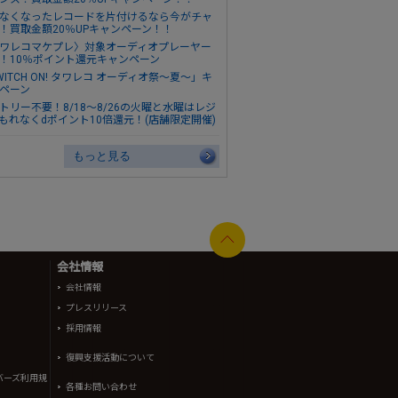
なくなったレコードを片付けるなら今がチャ
！買取金額20％UPキャンペーン！！
ワレコマケプレ〉対象オーディオプレーヤー
！10％ポイント還元キャンペーン
WITCH ON! タワレコ オーディオ祭～夏～」キ
ペーン
トリー不要！8/18～8/26の火曜と水曜はレジ
もれなくdポイント10倍還元！(店舗限定開催)
もっと見る
会社情報
会社情報
プレスリリース
採用情報
復興支援活動について
バーズ利用規
各種お問い合わせ