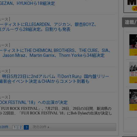
ZAN、HYUKOHら18組決定
ース ]
、第2弾アーティストにELLEGARDEN、アジカン、銀杏BOYZ、
、電気グルーヴら28組決定。日割りも発表
ース ]
アーティストにTHE CHEMICAL BROTHERS、THE CURE、SIA、
e、Jason Mraz、Martin Garrix、Thom Yorkeら34組決定
ース ]
日5月23日に2ndアルバム『I Don't Run』国内盤リリー
影会イベント決定＆CHAIからコメント到着も
ース ]
OCK FESTIVAL '18」への出演が決定
 ROCK FESTIVAL」。7月27日、28日、29日の3日間、新潟県の
「FUJI ROCK FESTIVAL '18」にBob Dylanの出演が決定し
20件
次の20件
1
2
3