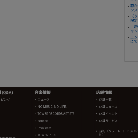
聴か
ンス
〈タ
限定
「S
ャン
エン
にて
(Q&A)
音楽情報
店舗情報
ッピング
ニュース
店舗一覧
NO MUSIC, NO LIFE.
店舗ニュース
TOWER RECORDS ARTISTS
店舗イベント
bounce
店舗サービス
intoxicate
規約（タワーレコードメン
約）
TOWER PLUS+