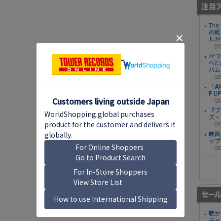
Th
の紙
ルが
（20
かつ
へと
バム
（20
「A
P U
（20
『ブ
ズ・
（20
映画
ップ
（20
聴か
チャ