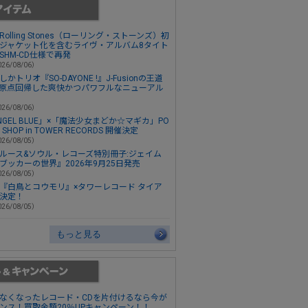
e Rolling Stones（ローリング・ストーンズ）初
ジャケット化を含むライヴ・アルバム8タイト
SHM-CD仕様で再発
26/08/06）
しかトリオ『SO-DAYONE !』J-Fusionの王道
原点回帰した爽快かつパワフルなニューアル
26/08/06）
NGEL BLUE」×「魔法少女まどか☆マギカ」PO
P SHOP in TOWER RECORDS 開催決定
26/08/05）
ルース&ソウル・レコーズ特別冊子:ジェイム
ブッカーの世界』2026年9月25日発売
26/08/05）
『白鳥とコウモリ』×タワーレコード タイア
決定！
26/08/05）
もっと見る
なくなったレコード・CDを片付けるなら今が
ンス！買取金額20％UPキャンペーン！！