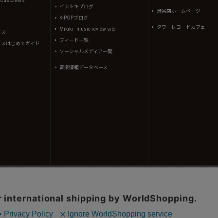
l Customers
イントキブログ
渋谷店ホームページ
K-POPブログ
タワーレコードカフェ
Mikiki - music review site
イス
フィード一覧
イスはじめてガイド
ソーシャルメディア一覧
音楽情報データベース
コンテンツ(記事、画像、音声データ等)はタワーレコード株式会社の承諾なしに無断転載することはできませ
、(株)シーディージャーナルより提供されています。