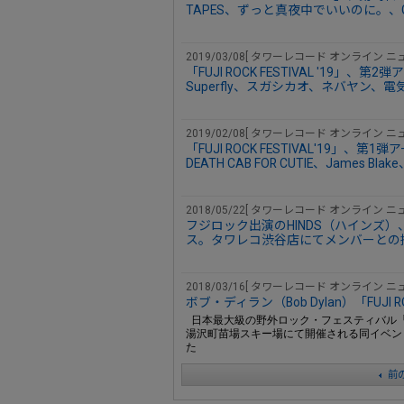
TAPES、ずっと真夜中でいいのに。、GE
2019/03/08[ タワーレコード オンライン ニュ
「FUJI ROCK FESTIVAL '19」
Superfly、スガシカオ、ネバヤン
2019/02/08[ タワーレコード オンライン ニュ
「FUJI ROCK FESTIVAL'19」、第1弾
DEATH CAB FOR CUTIE、James Blak
2018/05/22[ タワーレコード オンライン ニュ
フジロック出演のHINDS（ハインズ）、明
ス。タワレコ渋谷店にてメンバーとの撮
2018/03/16[ タワーレコード オンライン ニュ
ボブ・ディラン（Bob Dylan）「FUJI R
日本最大級の野外ロック・フェスティバル「FUJI
湯沢町苗場スキー場にて開催される同イベント22回目、
た
前の