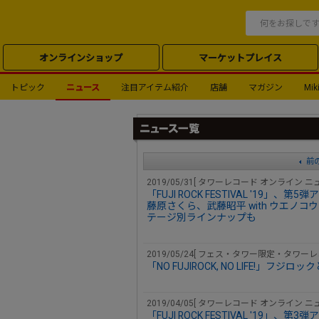
オンラインショップ
マーケットプレイス
トピック
ニュース
注目アイテム紹介
店舗
マガジン
Miki
前の
2019/05/31[ タワーレコード オンライン ニュ
「FUJI ROCK FESTIVAL '19」、第
藤原さくら、武藤昭平 with ウエノコ
テージ別ラインナップも
2019/05/24[ フェス・タワー限定・タワー
「NO FUJIROCK, NO LIFE!」
2019/04/05[ タワーレコード オンライン ニュ
「FUJI ROCK FESTIVAL '19」、