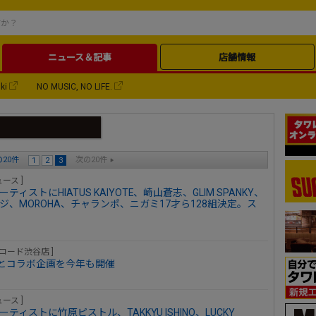
ニュース＆記事
店舗情報
ki
NO MUSIC, NO LIFE.
20件
次の20件
1
2
3
ース ]
5弾アーティストにHIATUS KAIYOTE、崎山蒼志、GLIM SPANKY、
ウジ、MOROHA、チャランポ、ニガミ17才ら128組決定。ス
レコード渋谷店 ]
フジロックとコラボ企画を今年も開催
ース ]
第3弾アーティストに竹原ピストル、TAKKYU ISHINO、LUCKY