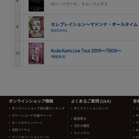
8
ロン・ハワード
、
トム・ハンクス
セレブレイション～マドンナ・オールタイム・
9
Madonna
Koda Kumi Live Tour 2009～TRICK～
10
倖田來未
オンラインショップ情報
よくあるご質問 (Q&A)
音
オンラインショップ売れ筋ランキング
オンラインショッピング
ニ
タワーレコード全店チャート
N
配送単位
セール＆キャンペーン
T
注文の確認
注目アイテム
b
キャンセル
インフォメーションメール
in