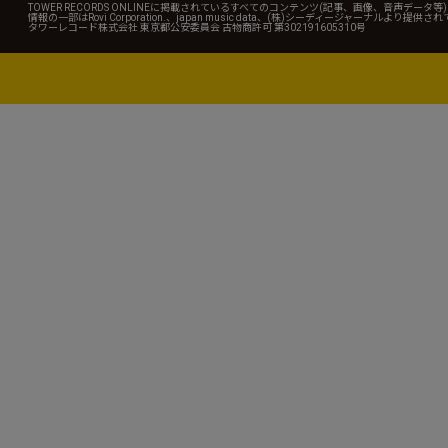
TOWER RECORDS ONLINEに掲載されているすべてのコンテンツ(記事、画像、音声デ
情報の一部はRovi Corporation.、japan music data、(株)シーディージャーナルより提供
タワーレコード株式会社 東京都公安委員会 古物商許可 第302191605310号