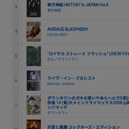
東方神起 HISTORY in JAPAN Vol.4
3
東方神起
AVERAGE BLASPHEMY
4
DIR EN GREY
"ロイヤル ストレート フラッシュ" LIVE IN YOYOGI 
5
ポルノグラフィティ
ライヴ・イン・ブカレスト
6
Michael Jackson
ダウンタウンのガキの使いやあらへんで!!(祝)
存版 14 (負)大メインクライマックス2008
7
ンジマッチ
ダウンタウン
天使と悪魔 コレクターズ・エディション