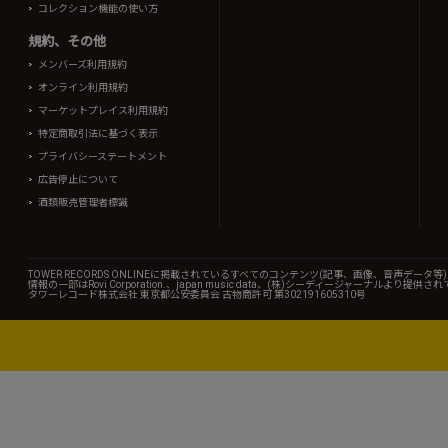
コレクション機能の使い方
規約、その他
メンバーズ利用規約
オンライン利用規約
マーケットプレイス利用規約
特定商取引法に基づく表示
プライバシーステートメント
広告停止について
酒類販売管理者標識
TOWER RECORDS ONLINEに掲載されているすべてのコンテンツ(記事、画像、音声デ
情報の一部はRovi Corporation.、japan music data、(株)シーディージャーナルより提供
タワーレコード株式会社 東京都公安委員会 古物商許可 第302191605310号