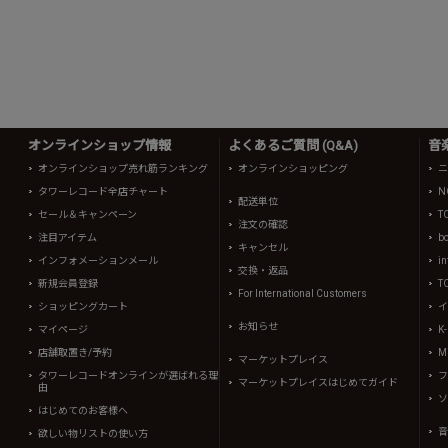
オンラインショップ情報
よくあるご質問 (Q&A)
音
オンラインショップ売れ筋ランキング
オンラインショッピング
ニ
タワーレコード全店チャート
N
配送単位
セール＆キャンペーン
T
注文の確認
注目アイテム
b
キャンセル
インフォメーションメール
in
交換・返品
新規会員登録
T
For International Customers
ショッピングカート
イ
お知らせ
マイページ
K
店舗取置き/予約
Mi
マーケットプレイス
タワーレコードオンラインが選ばれる理
フ
マーケットプレイスはじめてガイド
由
ソ
はじめてのお客様へ
音
欲しい物リストの使い方