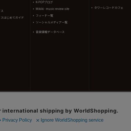
K-POPブログ
タワーレコードカフェ
Mikiki - music review site
イス
フィード一覧
イスはじめてガイド
ソーシャルメディア一覧
音楽情報データベース
コンテンツ(記事、画像、音声データ等)はタワーレコード株式会社の承諾なしに無断転載することはできませ
、(株)シーディージャーナルより提供されています。
605310号