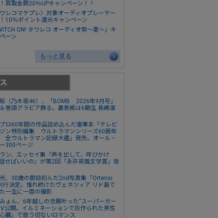
！買取金額20％UPキャンペーン！！
ワレコマケプレ〉対象オーディオプレーヤー
！10％ポイント還元キャンペーン
WITCH ON! タワレコ オーディオ祭～夏～」キ
ペーン
もっと見る
桜（乃木坂46）、「BOMB 2026年9月号」
＆巻頭グラビア飾る。裏表紙は6期生 長嶋凛
プロ60年間の作品詰め込んだ豪華本「テレビ
ジン特別編集 ウルトラマンシリーズ60周年
 全ウルトラマン記録大鑑」発売。オール・
ー300ページ
ラン、エッセイ集「声を出して、呼びかけ
話せばいいの」が第2回「永井荷風文学賞」受
光、30歳の節目刻んだ2nd写真集「Ortensi
刊行決定。憧れ続けたヴェネツィア リド島で
た一生に一度の撮影
みょん、6年越しの念願叶った“スーパーガー
MV公開。イルミネーションで形作られた男性
心臓」で歌う切ないロマンス