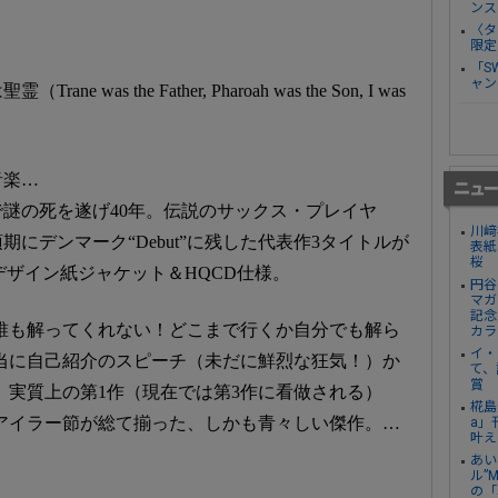
ンス
〈タ
限定
「S
ャン
as the Father, Pharoah was the Son, I was
音楽…
謎の死を遂げ40年。伝説のサックス・プレイヤ
川﨑
にデンマーク“Debut”に残した代表作3タイトルが
表紙
桜
デザイン紙ジャケット＆HQCD仕様。
円谷
マガ
記念
誰も解ってくれない！どこまで行くか自分でも解ら
カラ
イ・
当に自己紹介のスピーチ（未だに鮮烈な狂気！）か
て、
賞
、実質上の第1作（現在では第3作に看做される）
椛島
アイラー節が総て揃った、しかも青々しい傑作。…
a」
叶え
あい
ル”
の「