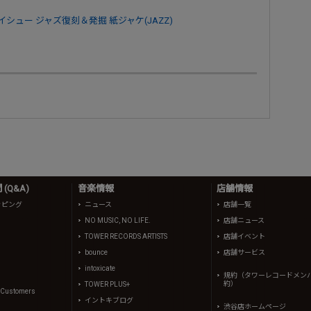
イシュー
ジャズ復刻＆発掘
紙ジャケ(JAZZ)
(Q&A)
音楽情報
店舗情報
ッピング
ニュース
店舗一覧
NO MUSIC, NO LIFE.
店舗ニュース
TOWER RECORDS ARTISTS
店舗イベント
bounce
店舗サービス
intoxicate
規約（タワーレコードメン
約）
TOWER PLUS+
l Customers
イントキブログ
渋谷店ホームページ