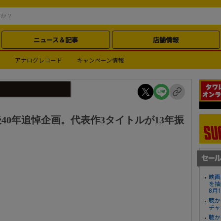
ニュース＆記事
店舗情報
アナログレコード
キャンペーン情報
40年追悼企画。代表作3タイトルが13年振
映画
を抽
8月
聴か
チャ
聴か