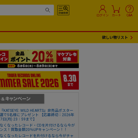
ログイン
カート
Q&A
欲しい物リスト
『KATSEYE: WILD HEARTS』非売品ポスター
選で5名様にプレゼント 【応募締切：2026年
17日(月) 23：59まで】
なくなったレコード・CDを片付けるなら今が
ンス！買取金額20％UPキャンペーン！！
なくなったレコードを片付けるなら今がチャ