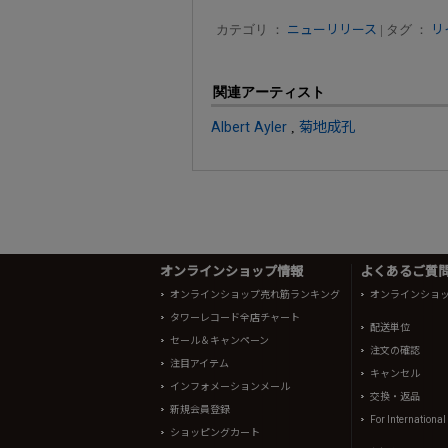
カテゴリ ：
ニューリリース
| タグ ：
リ
関連アーティスト
Albert Ayler
,
菊地成孔
オンラインショップ情報
よくあるご質問 
オンラインショップ売れ筋ランキング
オンラインショ
タワーレコード全店チャート
配送単位
セール＆キャンペーン
注文の確認
注目アイテム
キャンセル
インフォメーションメール
交換・返品
新規会員登録
For Internationa
ショッピングカート