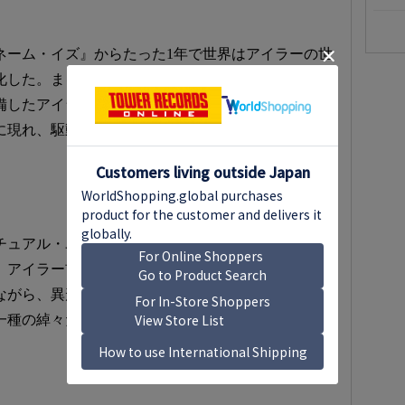
ネーム・イズ』からたった1年で世界はアイラーの世
化した。まるで太古からあったかの様な、狂乱の整
備したアイラー式フリージャズの完成形が、 突如と
に現れ、駆動しはじめた記録。…菊地成孔
チュアル・ユニティ』という極限的な猛威の次に記
、アイラー前半期の完成形。たった8年間という演奏
ながら、異形のスピリチュアリストでもあったアイ
一種の綽々たる余裕も感じられる。…菊地成孔