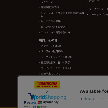
お知らせ
マイページ
店舗取置き/予約
マーケットプレ
タワーレコードオンラインが選ばれる理
マーケットプレ
由
はじめてのお客様へ
欲しい物リストの使い方
コレクション機能の使い方
規約、その他
メンバーズ利用規約
オンライン利用規約
マーケットプレイス利用規約
特定商取引法に基づく表示
プライバシーステートメント
広告停止について
酒類販売管理者標識
TOWER RECORDS ONLINEに掲載されているすべての
情報の一部はRovi Corporation.、japan music data
タワーレコード株式会社 東京都公安委員会 古物商許可 第302191