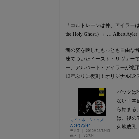
「コルトレーンは神、アイラーは聖霊（Trane w
the Holy Ghost.）」… Albert Ayler
魂の姿を映したもっとも自由な
凍てついたイースト・リヴァーで
ー、アルバート・アイラーが絶頂期
13年ぶりに復刻！オリジナルLP
バックは
ない！本
ら始まる
は、後の
マイ・ネーム・イズ
Albert Ayler
菊地成孔
発売日
2010年02月24日
価格
￥2,724