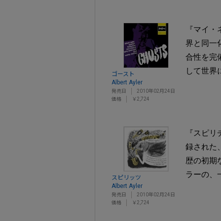
『マイ・
界と同一
合性を完
して世界
ゴースト
Albert Ayler
発売日
2010年02月24日
価格
￥2,724
『スピリ
録された
歴の初期
ラーの、
スピリッツ
Albert Ayler
発売日
2010年02月24日
価格
￥2,724