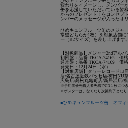
ひめキュンフルーツ缶とのコラ
変わりをイメージし、メンバー
缶を応援していただいている皆
からのプレゼント！をコンセプ
ンバーのメッセージが入ったオ
ひめキュンフルーツ缶のメジャー
常盤どちらか1枚）を対象店舗に
ー（B2サイズ）を差し上げます
【対象商品】メジャー2ndアル
初回盤：品番 TKCA-74165 価格 
通常盤：品番 TKCA-74169 価格 
発売日：12月24日（水）
【対象店舗】タワーレコード13店
店/名古屋近鉄パッセ店/梅田NU
広島店/高松丸亀町店/新居浜店/
※予約者優先購入者先着でCD１枚につ
※ポスターは、なくなり次第終了となり
■ひめキュンフルーツ缶 オフィ