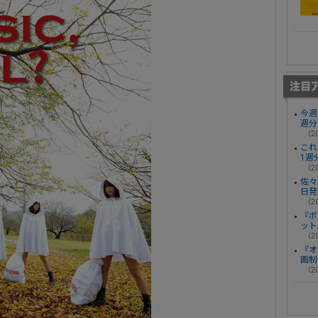
今週
週分
（20
これ
1週
（20
佐々
日発
（20
『ポ
ット
（20
『オ
画制
（20