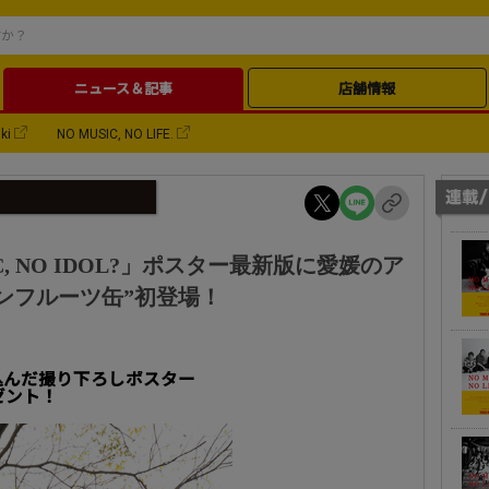
ニュース＆記事
店舗情報
ki
NO MUSIC, NO LIFE.
C, NO IDOL?」ポスター最新版に愛媛のア
ンフルーツ缶”初登場！
込んだ撮り下ろしポスター
ゼント！