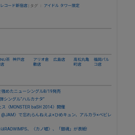
レコード新宿店
| タグ ：
アイドル
タワー限定
NU茶
神戸店
アリオ倉
広島店
高松丸亀
福岡パル
町店
敷店
町店
コ店
を強めたニューシングル8/19発売
弾シングル“ハルカナタ”
MONSTER baSH 2014〉開催
E vs @JAM〉で忘れらんねえよ×ひめキュン、アルカラ×ベビレ
号はRADWIMPS、〈カノ嘘〉、「銀魂」が表紙!