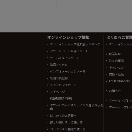
オンラインショップ情報
よくあるご質問 
オンラインショップ売れ筋ランキング
オンラインショ
タワーレコード全店チャート
配送単位
セール＆キャンペーン
注文の確認
注目アイテム
キャンセル
インフォメーションメール
交換・返品
新規会員登録
For Internationa
ショッピングカート
お知らせ
マイページ
店舗取置き/予約
マーケットプレ
タワーレコードオンラインが選ばれる理
マーケットプレ
由
はじめてのお客様へ
欲しい物リストの使い方
コレクション機能の使い方