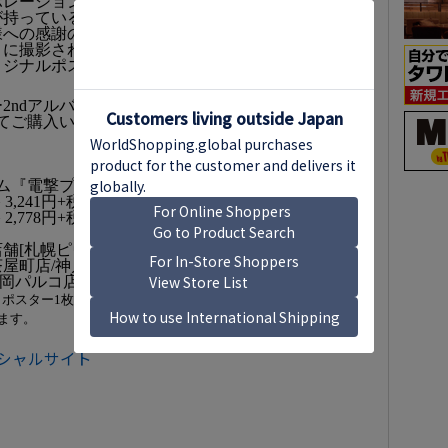
ボレーションポスターは、秋から冬への季節の移り
が持っている大きな袋は日頃、ひめキュンフルーツ
様への感謝の気持ちをいっぱい詰め込んだ、彼女達
トに撮影されました。この撮り下ろした写真に、メ
リジナルポスターを制作しました。
2ndアルバム『電撃プリンセス』（初回盤または通
てご購入いただいた方に、コラボレーションポスタ
。
バム『電撃プリンセス』
3,241円+税
2,778円+税
舗[札幌ピヴォ店/仙台パルコ店/新宿店/横浜ビブレ
茶屋町店/神戸店/イオンモール倉敷店/アリオ倉敷店/
福岡パルコ店]
きポスター1枚となります。
ます。
シャルサイト