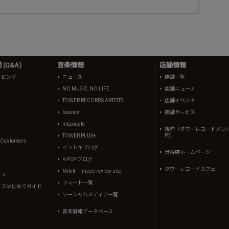
(Q&A)
音楽情報
店舗情報
ッピング
ニュース
店舗一覧
NO MUSIC, NO LIFE.
店舗ニュース
TOWER RECORDS ARTISTS
店舗イベント
bounce
店舗サービス
intoxicate
規約（タワーレコードメン
約）
TOWER PLUS+
l Customers
イントキブログ
渋谷店ホームページ
K-POPブログ
タワーレコードカフェ
Mikiki - music review site
イス
フィード一覧
イスはじめてガイド
ソーシャルメディア一覧
音楽情報データベース