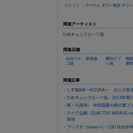
カテゴリ ：
アイドル
タワー限定
タワー
関連アーティスト
ひめキュンフルーツ缶
関連店舗
仙台パル
新宿店
横浜ビブ
梅田
コ店
レ店
屋
関連記事
しず風&絆～KIZUNA～ ロック色
ひめキュンフルーツ缶、2014年第1
祝・15周年! 中四国最大級の夏フェス〈
ライヴ企画〈QUATTRO MIRAG
実現
フリマガ〈tower＋〉12&1月合併