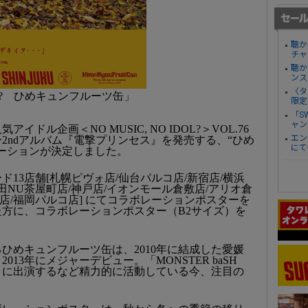
聴か
チャ
聴か
ンス
〈タ
OL? ひめキュンフルーツ缶」
限定
「S
ャン
ドル企画＜NO MUSIC, NO IDOL?＞VOL.76
エン
ー2ndアルバム『電撃プリンセス』を発売する、“ひめ
にて
ーションが決定しました。
ド13店舗[札幌ピヴォ店/仙台パルコ店/新宿店/横浜
田NU茶屋町店/神戸店/イオンモール倉敷店/アリオ倉
浜店/福岡パルコ店] にてコラボレーションポスターを
方に、コラボレーションポスター（B2サイズ）を
ひめキュンフルーツ缶は、2010年に結成した愛媛
13年にメジャーデビュー。「MONSTER baSH
ントに出演するなど精力的に活動している今、注目の