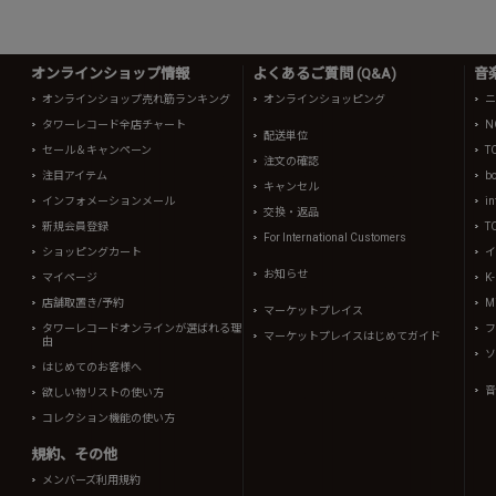
オンラインショップ情報
よくあるご質問 (Q&A)
音
オンラインショップ売れ筋ランキング
オンラインショッピング
ニ
タワーレコード全店チャート
N
配送単位
セール＆キャンペーン
T
注文の確認
注目アイテム
b
キャンセル
インフォメーションメール
in
交換・返品
新規会員登録
T
For International Customers
ショッピングカート
イ
お知らせ
マイページ
K
店舗取置き/予約
Mi
マーケットプレイス
タワーレコードオンラインが選ばれる理
フ
マーケットプレイスはじめてガイド
由
ソ
はじめてのお客様へ
音
欲しい物リストの使い方
コレクション機能の使い方
規約、その他
メンバーズ利用規約