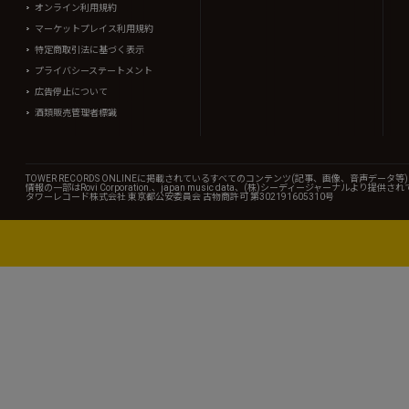
オンライン利用規約
マーケットプレイス利用規約
特定商取引法に基づく表示
プライバシーステートメント
広告停止について
酒類販売管理者標識
TOWER RECORDS ONLINEに掲載されているすべてのコンテンツ(記事、画像、音声デ
情報の一部はRovi Corporation.、japan music data、(株)シーディージャーナルより提供
タワーレコード株式会社 東京都公安委員会 古物商許可 第302191605310号