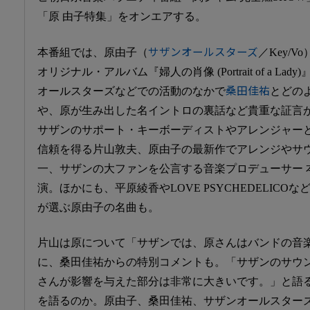
「原 由子特集」をオンエアする。
本番組では、原由子（
サザンオールスターズ
／Key/
オリジナル・アルバム『婦人の肖像 (Portrait of a L
オールスターズなどでの活動のなかで
桑田佳祐
とどの
や、原が生み出した名イントロの裏話など貴重な証言
サザンのサポート・キーボーディストやアレンジャー
信頼を得る片山敦夫、原由子の最新作でアレンジやサ
一、サザンの大ファンを公言する音楽プロデューサー 
演。ほかにも、平原綾香やLOVE PSYCHEDELIC
が選ぶ原由子の名曲も。
片山は原について「サザンでは、原さんはバンドの音
に、桑田佳祐からの特別コメントも。「サザンのサウ
さんが影響を与えた部分は非常に大きいです。」と語
を語るのか。原由子、桑田佳祐、サザンオールスター