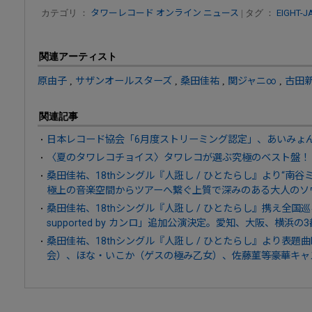
カテゴリ ：
タワーレコード オンライン ニュース
| タグ ：
EIGHT-J
関連アーティスト
原由子
,
サザンオールスターズ
,
桑田佳祐
,
関ジャニ∞
,
古田
関連記事
日本レコード協会「6月度ストリーミング認定」、あいみょん
〈夏のタワレコチョイス〉タワレコが選ぶ究極のベスト盤！
桑田佳祐、18thシングル『人誑し / ひとたらし』より“南
極上の音楽空間からツアーへ繋ぐ上質で深みのある大人のソ
桑田佳祐、18thシングル『人誑し / ひとたらし』携え全国巡
supported by カンロ」追加公演決定。愛知、大阪、横浜の
桑田佳祐、18thシングル『人誑し / ひとたらし』より表題
会）、ほな・いこか（ゲスの極み乙女）、佐藤菫等豪華キャ