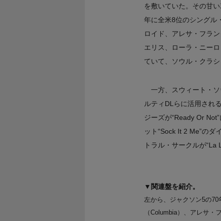
を敷いていた。その甘い哀感は後
年に全米8位のシングル
ロイド、アレサ・フランクリ
エリス、ローラ・ニーロ
ていて、ソウル・クラシ
一方、スウィート・ソ
ルティDLらに活用され
ジーズが“Ready Or N
ット“Sock It 2
トラル・サークルが“La La M
▼関連盤を紹介。
左から、ジャクソン5の70年
（Columbia）、アレサ・フラン