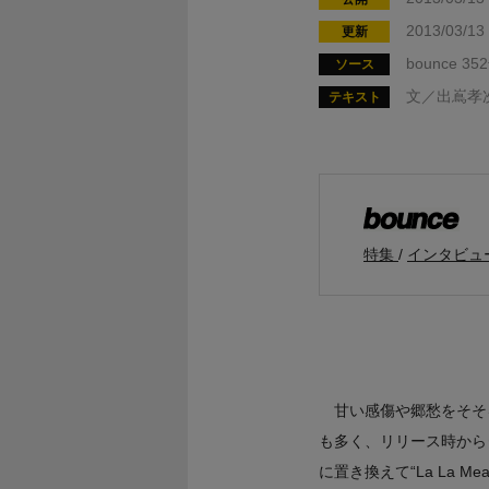
2013/03/13
更新
bounce 
ソース
文／出嶌孝
テキスト
特集
インタビュ
甘い感傷や郷愁をそそ
も多く、リリース時から
に置き換えて“La La Mea