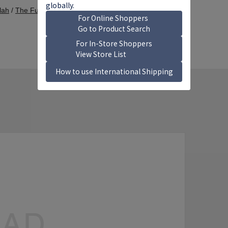
llah
/
The Fugees
/
Missy Elliott
/
South Central Cartel