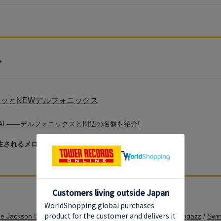
ビ
キッとNEWデルフォニックス
TIAL――デルフォニックスと周辺の名盤を紹介!
生されるメロディーとグルーヴ
e Jackson 5
/
New Kids On The Block
/
Aretha Franklin
/
Fingazz
/
Swin