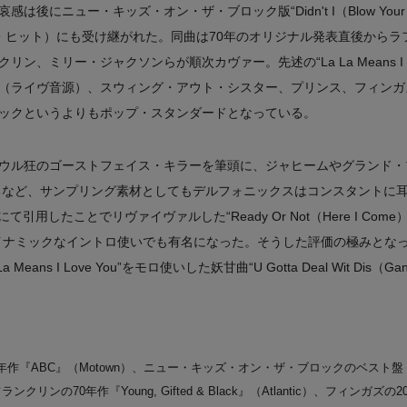
にニュー・キッズ・オン・ザ・ブロック版“Didn't I（Blow Your Mind
・ヒット）にも受け継がれた。同曲は70年のオリジナル発表直後からラ
ン、ミリー・ジャクソンらが順次カヴァー。先述の“La La Means I Lo
（ライヴ音源）、スウィング・アウト・シスター、プリンス、フィンガ
ックというよりもポップ・スタンダードとなっている。
ウル狂のゴーストフェイス・キラーを筆頭に、ジャヒームやグランド・
るなど、サンプリング素材としてもデルフォニックスはコンスタントに
ot”にて引用したことでリヴァイヴァルした“Ready Or Not（Here I C
 Me”のダイナミックなイントロ使いでも有名になった。そうした評価の極みと
eans I Love You”をモロ使いした妖甘曲“U Gotta Deal Wit Dis（Ga
作『ABC』（Motown）、ニュー・キッズ・オン・ザ・ブロックのベスト盤『Grea
クリンの70年作『Young, Gifted & Black』（Atlantic）、フィンガズの2009