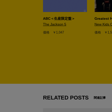
h Central Madness
ABC＜生産限定盤＞
Greatest H
 Central Cartel
The Jackson 5
New Kids 
￥3,390
価格 ￥1,047
価格 ￥1,5
1
2
RELATED POSTS
関連記事