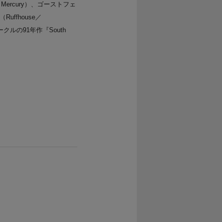
r』（Mercury）、ゴーストフェ
Ruffhouse／
ークルの91年作『South