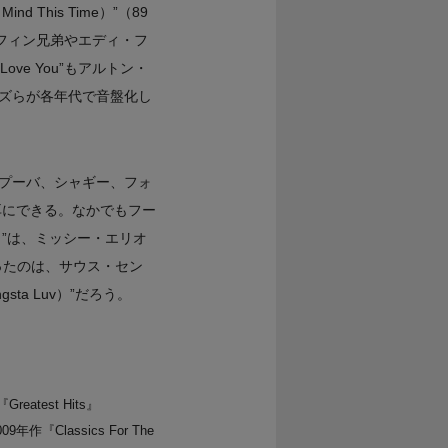
 This Time）”（89
フィン兄弟やエディ・フ
ve You”もアルトン・
ズらが各年代で音盤化し
プーバ、シャギー、フォ
耳にできる。なかでもフー
ome）”は、ミッシー・エリオ
なったのは、サウス・セン
ngsta Luv）”だろう。
test Hits』
年作『Classics For The