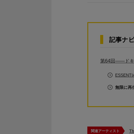
記事ナ
第64回――ド
ESSEN
無限に再
Th
関連アーティスト