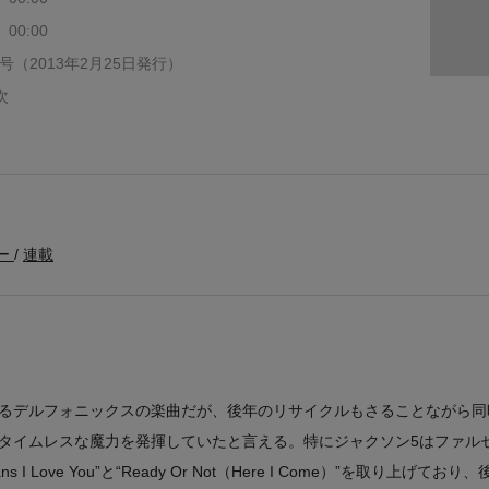
 00:00
352号（2013年2月25日発行）
次
ー
連載
るデルフォニックスの楽曲だが、後年のリサイクルもさることながら同
タイムレスな魔力を発揮していたと言える。特にジャクソン5はファル
ns I Love You”と“Ready Or Not（Here I Come）”を取り上