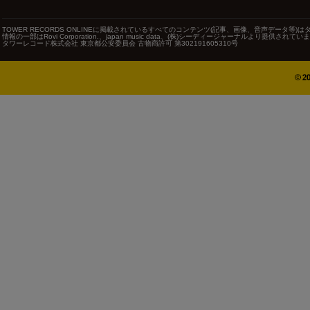
TOWER RECORDS ONLINEに掲載されているすべてのコンテンツ(記事、画像、音声データ
情報の一部はRovi Corporation.、japan music data、(株)シーディージャーナルより提供されてい
タワーレコード株式会社 東京都公安委員会 古物商許可 第302191605310号