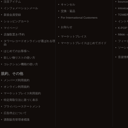
注目アイテム
bounce
キャンセル
インフォメーションメール
intoxic
交換・返品
新規会員登録
TOWER
For International Customers
ショッピングカート
イント
お知らせ
マイページ
K-PO
店舗取置き/予約
Mikiki -
マーケットプレイス
タワーレコードオンラインが選ばれる理
フィー
マーケットプレイスはじめてガイド
由
ソーシ
はじめてのお客様へ
音楽情
欲しい物リストの使い方
コレクション機能の使い方
規約、その他
メンバーズ利用規約
オンライン利用規約
マーケットプレイス利用規約
特定商取引法に基づく表示
プライバシーステートメント
広告停止について
酒類販売管理者標識