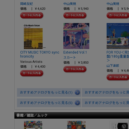
岡崎友紀
中山美穂
中山美穂
価格
￥4,620
価格
￥5,940
価格
￥5,9
CITY MUSIC TOKYO sync
Extended Vol.1
FOR YOU＜
hronicity
盤/180g重
スカート
＞
Various Artists
価格
￥3,850
山下達郎
価格
￥4,400
価格
￥4,4
おすすめアナログをもっと見る(1)
おすすめアナログをもっと見る
おすすめアナログをもっと見る(5)
おすすめアナログをもっと見る
書籍／雑誌／ムック