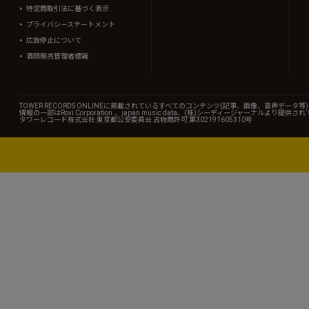
特定商取引法に基づく表示
プライバシーステートメント
広告停止について
酒類販売管理者標識
TOWER RECORDS ONLINEに掲載されているすべてのコンテンツ(記事、画像、音声デ
情報の一部はRovi Corporation.、japan music data、(株)シーディージャーナルより提供
タワーレコード株式会社 東京都公安委員会 古物商許可 第302191605310号