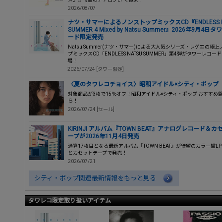
2026/08/07
ナツ・サマーによるノンストップミックスCD『ENDLESS N
SUMMER 4 Mixed by Natsu Summer』2026年9月4日
ード限定発売
Natsu Summer(ナツ・サマー)による大人気シリーズ・レゲエの極
プミックスCD「ENDLESS NATSU SUMMER」第4弾がタワーレコー
場！
2026/07/24 [タワー限定]
〈夏のタワレコチョイス〉昭和アイドル×シティ・ポップ
対象商品が3枚で15％オフ！昭和アイドル×シティ・ポップ おすすめ
ら！
2026/07/24 [セール]
KIRINJI アルバム『TOWN BEAT』アナログレコード＆
ープが2026年11月4日発売
通算17枚目となる最新アルバム『TOWN BEAT』が待望のカラー盤L
とカセットテープで発売！
2026/07/21
シティ・ポップ関連最新情報をもっと見る
タワレコ限定取り扱いアイテム