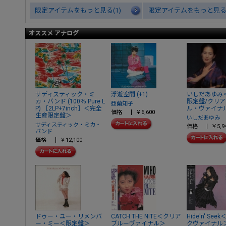
限定アイテムをもっと見る(1)
限定アイテムをもっと見る(
オススメ アナログ
サディスティック・ミ
浮遊空間 (+1)
いしだあゆみ
カ・バンド (100％ Pure L
限定盤/クリ
亜蘭知子
P) ［2LP+7inch］＜完全
ル・ヴァイナ
価格
￥6,600
生産限定盤＞
いしだあゆみ
サディスティック・ミカ・
価格
￥5,9
バンド
価格
￥12,100
ドゥー・ユー・リメンバ
CATCH THE NITE＜クリア
Hide'n' Se
ー・ミー＜限定盤＞
ブルーヴァイナル＞
クヴァイナル