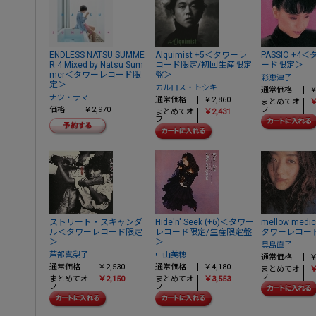
ENDLESS NATSU SUMME
Alquimist +5＜タワーレ
PASSIO +4
R 4 Mixed by Natsu Sum
コード限定/初回生産限定
ード限定＞
mer＜タワーレコード限
盤＞
彩恵津子
定＞
カルロス・トシキ
通常価格
￥
ナツ・サマー
通常価格
￥2,860
まとめてオ
￥
価格
￥2,970
フ
まとめてオ
￥2,431
フ
ストリート・スキャンダ
Hide'n' Seek (+6)＜タワー
mellow medic
ル＜タワーレコード限定
レコード限定/生産限定盤
タワーレコー
＞
＞
具島直子
芦部真梨子
中山美穂
通常価格
￥
通常価格
￥2,530
通常価格
￥4,180
まとめてオ
￥
フ
まとめてオ
￥2,150
まとめてオ
￥3,553
フ
フ