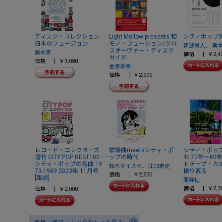
ディスク・コレクション
Light Mellow presents 和
シティポップ
日本のフュージョン
モノ・フュージョン/クロ
伊波真人
、
栗
スオーヴァー・ディスク
栗本斉
価格
￥2,4
ガイド
価格
￥3,080
金澤寿和
価格
￥2,970
レコード・コレクターズ
歌謡曲meetsシティ・ポ
シティ・ポッ
増刊 CITY POP BEST100――
ップの時代
セ 70年～8
シティ・ポップの名曲 19
トテープ・カ
鈴木ダイスケ
、
江口寿史
73-1989 2023年 11月号
振り返る
価格
￥2,530
[雑誌]
開発社
価格
￥2,2
価格
￥2,000