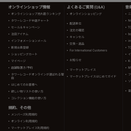
オンラインショップ情報
よくあるご質問 (Q&A)
音
オンラインショップ売れ筋ランキング
オンラインショッピング
ニ
タワーレコード全店チャート
N
配送単位
セール＆キャンペーン
T
注文の確認
注目アイテム
b
キャンセル
インフォメーションメール
in
交換・返品
新規会員登録
T
For International Customers
ショッピングカート
イ
お知らせ
マイページ
K
店舗取置き/予約
Mi
マーケットプレイス
タワーレコードオンラインが選ばれる理
フ
マーケットプレイスはじめてガイド
由
ソ
はじめてのお客様へ
音
欲しい物リストの使い方
コレクション機能の使い方
規約、その他
メンバーズ利用規約
オンライン利用規約
マーケットプレイス利用規約