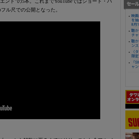
“ジ・エンド”の5本。これまでYouTubeではショート・バ
のフル尺での公開となった。
映画
を抽
8月
聴か
チャ
聴か
ンス
〈タ
限定
「S
ャン