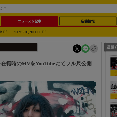
ニュース＆記事
店舗情報
ki
NO MUSIC, NO LIFE.
籍時のMVをYouTubeにてフル尺公開