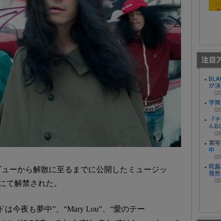
BL
が決
（20
宇賀
（20
『チ
んB
（20
実写
中
（20
椛島光
ビューから解散に至るまでに公開したミュージッ
発売
（20
eにて解禁された。
今夜も夢中”、“Mary Lou”、“愛のテー