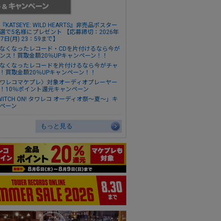
『KATSEYE: WILD HEARTS』非売品ポスター
選で5名様にプレゼント 【応募締切：2026年
17日(月) 23：59まで】
なくなったレコード・CDを片付けるなら今が
ンス！買取金額20％UPキャンペーン！！
なくなったレコードを片付けるなら今がチャ
！買取金額20％UPキャンペーン！！
ワレコマケプレ〉対象オーディオプレーヤー
！10％ポイント還元キャンペーン
WITCH ON! タワレコ オーディオ祭～夏～」キ
ペーン
もっと見る