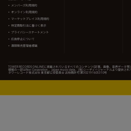
メンバーズ利用規約
オンライン利用規約
マーケットプレイス利用規約
特定商取引法に基づく表示
プライバシーステートメント
広告停止について
酒類販売管理者標識
TOWER RECORDS ONLINEに掲載されているすべてのコンテンツ(記事、画像、音声デ
情報の一部はRovi Corporation.、japan music data、(株)シーディージャーナルより提供
タワーレコード株式会社 東京都公安委員会 古物商許可 第302191605310号