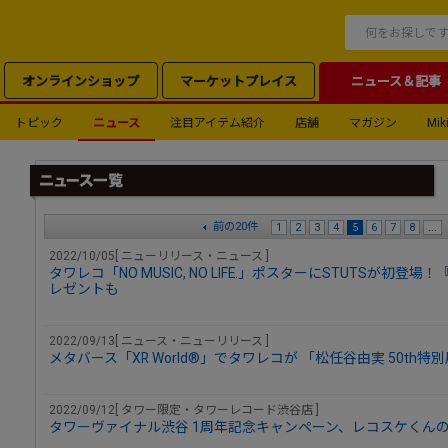
オンラインショップ
マーケットプレイス
ニュース＆記事
トピック
ニュース
注目アイテム紹介
店舗
マガジン
Miki
前の20件
1
2
3
4
5
6
7
8
...
2022/10/05[ ニューリリース・ニュース ]
タワレコ「NO MUSIC, NO LIFE.」ポスターにSTUTSが初登
レゼントも
2022/09/13[ ニュース・ニューリリース ]
メタバース「XR World®」でタワレコが 「松任谷由実 50th特別
2022/09/12[ タワー限定・タワーレコード渋谷店 ]
タワーヴァイナル渋谷 1周年記念キャンペーン、レコスケくん