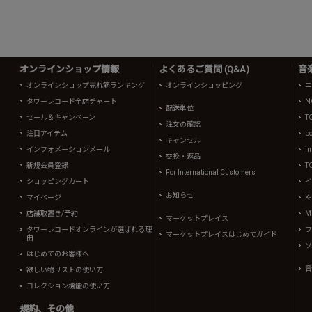
オンラインショップ情報
よくあるご質問 (Q&A)
音
オンラインショップ売れ筋ランキング
オンラインショッピング
ニ
タワーレコード全店チャート
N
配送単位
セール＆キャンペーン
T
注文の確認
注目アイテム
b
キャンセル
インフォメーションメール
in
交換・返品
新規会員登録
T
For International Customers
ショッピングカート
イ
お知らせ
マイページ
K
店舗取置き/予約
Mi
マーケットプレイス
タワーレコードオンラインが選ばれる理
フ
マーケットプレイスはじめてガイド
由
ソ
はじめてのお客様へ
音
欲しい物リストの使い方
コレクション機能の使い方
規約、その他