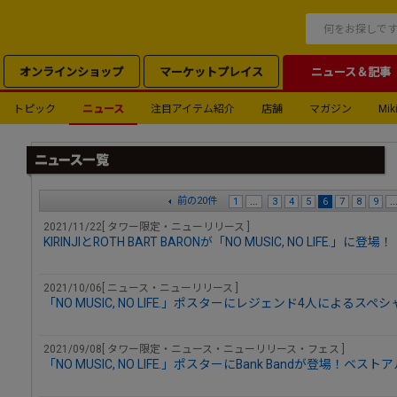
オンラインショップ
マーケットプレイス
ニュース＆記事
トピック
ニュース
注目アイテム紹介
店舗
マガジン
Miki
前の20件
1
...
3
4
5
6
7
8
9
..
2021/11/22[ タワー限定・ニューリリース ]
KIRINJIとROTH BART BARONが「NO MUSIC, NO LIFE.」に登場！
2021/10/06[ ニュース・ニューリリース ]
「NO MUSIC, NO LIFE.」ポスターにレジェンド4人によるス
2021/09/08[ タワー限定・ニュース・ニューリリース・フェス ]
「NO MUSIC, NO LIFE.」ポスターにBank Bandが登場！ベ