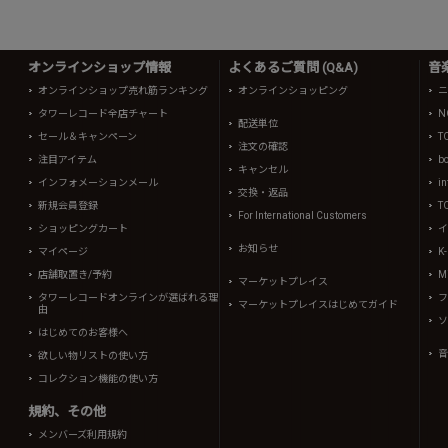
オンラインショップ情報
よくあるご質問 (Q&A)
音
オンラインショップ売れ筋ランキング
オンラインショッピング
ニ
タワーレコード全店チャート
N
配送単位
セール＆キャンペーン
T
注文の確認
注目アイテム
b
キャンセル
インフォメーションメール
in
交換・返品
新規会員登録
T
For International Customers
ショッピングカート
イ
お知らせ
マイページ
K
店舗取置き/予約
Mi
マーケットプレイス
タワーレコードオンラインが選ばれる理
フ
マーケットプレイスはじめてガイド
由
ソ
はじめてのお客様へ
音
欲しい物リストの使い方
コレクション機能の使い方
規約、その他
メンバーズ利用規約