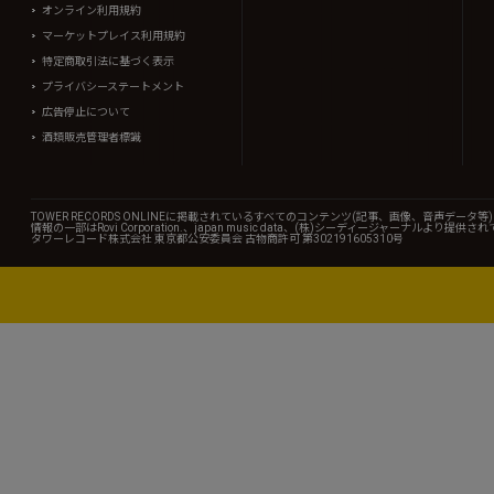
オンライン利用規約
マーケットプレイス利用規約
特定商取引法に基づく表示
プライバシーステートメント
広告停止について
酒類販売管理者標識
TOWER RECORDS ONLINEに掲載されているすべてのコンテンツ(記事、画像、音声デ
情報の一部はRovi Corporation.、japan music data、(株)シーディージャーナルより提供
タワーレコード株式会社 東京都公安委員会 古物商許可 第302191605310号