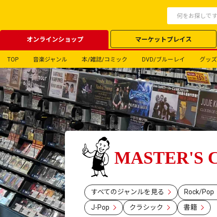
オンラインショップ
マーケットプレイス
TOP
音楽ジャンル
本/雑誌/コミック
DVD/ブルーレイ
グッズ
MASTER'S 
すべてのジャンルを見る
Rock/Pop
J-Pop
クラシック
書籍