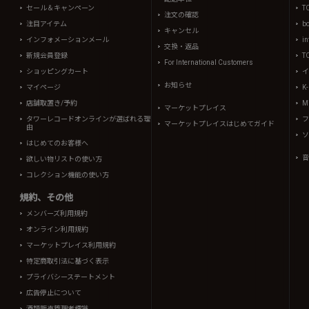
セール＆キャンペーン
T
注文の確認
注目アイテム
b
キャンセル
インフォメーションメール
in
交換・返品
新規会員登録
T
For International Customers
ショッピングカート
イ
お知らせ
マイページ
K
店舗取置き/予約
Mi
マーケットプレイス
タワーレコードオンラインが選ばれる理
フ
マーケットプレイスはじめてガイド
由
ソ
はじめてのお客様へ
音
欲しい物リストの使い方
コレクション機能の使い方
規約、その他
メンバーズ利用規約
オンライン利用規約
マーケットプレイス利用規約
特定商取引法に基づく表示
プライバシーステートメント
広告停止について
酒類販売管理者標識