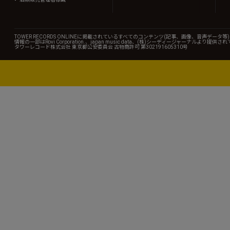
TOWER RECORDS ONLINEに掲載されているすべてのコンテンツ(記事、画像、音声デ
情報の一部はRovi Corporation.、japan music data、(株)シーディージャーナルより提供
タワーレコード株式会社 東京都公安委員会 古物商許可 第302191605310号