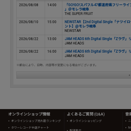
2026/08/08
14:00
「GO!GO!スパフル47都道府県フリーライブ全
」＠モレラ岐阜
THE SUPER FRUIT
2026/08/10
15:00
NEWSTAR【2nd Digital Singl
ント】@モレラ岐阜
NEWSTAR
2026/08/22
13:00
JAM HEADS 6th Digital Singl
JAM HEADS
2026/08/22
16:00
JAM HEADS 6th Digital Singl
JAM HEADS
※都合により、日時、内容等が変更になる場合がございます。
オンラインショップ情報
よくあるご質問 (Q&A)
音
オンラインショップ売れ筋ランキング
オンラインショッピング
ニ
タワーレコード全店チャート
N
配送単位