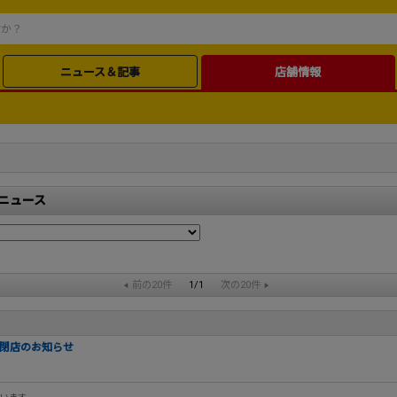
ニュース＆記事
店舗情報
のニュース
前の20件
1/1
次の20件
り閉店のお知らせ
】