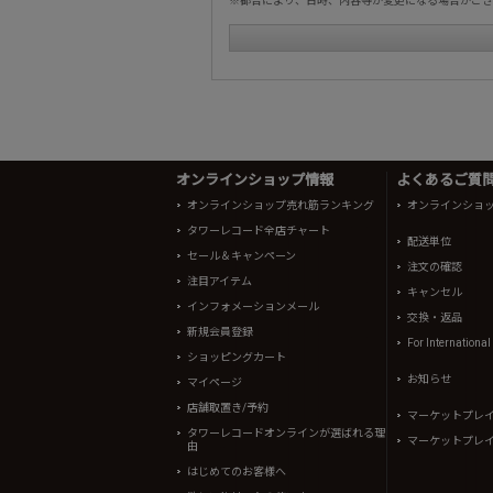
※都合により、日時、内容等が変更になる場合がござ
オンラインショップ情報
よくあるご質問 
オンラインショップ売れ筋ランキング
オンラインショ
タワーレコード全店チャート
配送単位
セール＆キャンペーン
注文の確認
注目アイテム
キャンセル
インフォメーションメール
交換・返品
新規会員登録
For Internationa
ショッピングカート
お知らせ
マイページ
店舗取置き/予約
マーケットプレ
タワーレコードオンラインが選ばれる理
マーケットプレ
由
はじめてのお客様へ