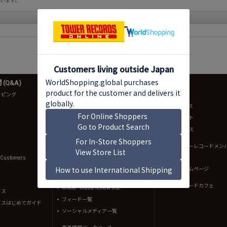
います。
前の20件
1
次の20件
(Q&A)
音楽情報
店舗情報
ッピング
ニュース
店舗一覧
NO MUSIC, NO LIFE.
店舗ニュース
TOWER RECORDS ARTISTS
店舗イベント
bounce
店舗サービス
intoxicate
規約（タワーレコードメン
約）
TOWER PLUS+
l Customers
イントキブログ
渋谷店ホームページ
K-POPブログ
タワーレコードカフェ
Mikiki - music review site
イス
フィード一覧
イスはじめてガイド
ソーシャルメディア一覧