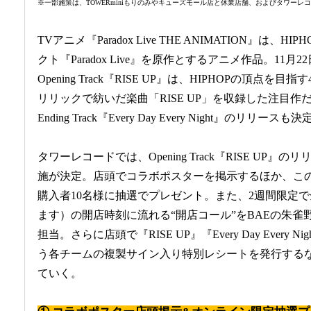
※一部施策は、TOWERminiもりのみやキューズモール店と休業店舗、およびタワーレ
TVアニメ『Paradox Live THE ANIMATION』は
クト『Paradox Live』を原作とするアニメ作品。11
Opening Track『RISE UP』は、HIPHOPの頂点
リリックで紡いだ楽曲「RISE UP」を収録した注目作
Ending Track『Every Day Every Night』のリリー
タワーレコードでは、Opening Track『RISE UP
施が決定。店頭でコラボポスターを掲示するほか、こ
購入者10名様に抽選でプレゼント。また、2週間限定
ます）の開店時刻に流れる“開店コール”をBAEの朱雀
担当。さらに店頭で『RISE UP』『Every Day Every
う各チームの複製サイン入り特別レシートを発行する
ていく。