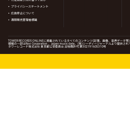
プライバシーステートメント
広告停止について
酒類販売管理者標識
TOWER RECORDS ONLINEに掲載されているすべてのコンテンツ(記事、画像、音声デ
情報の一部はRovi Corporation.、japan music data、(株)シーディージャーナルより提供
タワーレコード株式会社 東京都公安委員会 古物商許可 第302191605310号