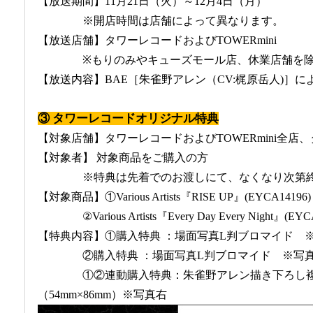
【放送期間】11月21日（火）～12月4日（月）
※開店時間は店舗によって異なります。
【放送店舗】タワーレコードおよびTOWERmini
※もりのみやキューズモール店、休業店舗を
【放送内容】BAE［朱雀野アレン（CV:梶原岳人)］
③ タワーレコードオリジナル特典
【対象店舗】タワーレコードおよびTOWERmini全店
【対象者】 対象商品をご購入の方
※特典は先着でのお渡しにて、なくなり次第
【対象商品】①Various Artists『RISE UP』(EYCA14196)
②Various Artists『Every Day Every Night』(EY
【特典内容】①購入特典 ：場面写真L判ブロマイド 
②購入特典 ：場面写真L判ブロマイド ※写
①②連動購入特典：朱雀野アレン描き下ろし
（54mm×86mm）※写真右