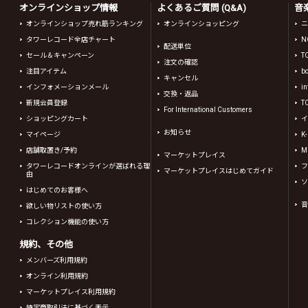
オンラインショップ情報
よくあるご質問 (Q&A)
音
オンラインショップ売れ筋ランキング
オンラインショッピング
ニ
タワーレコード全店チャート
N
配送単位
セール＆キャンペーン
T
注文の確認
注目アイテム
b
キャンセル
インフォメーションメール
in
交換・返品
新規会員登録
T
For International Customers
ショッピングカート
イ
お知らせ
マイページ
K
店舗取置き/予約
Mi
マーケットプレイス
タワーレコードオンラインが選ばれる理
フ
マーケットプレイスはじめてガイド
由
ソ
はじめてのお客様へ
音
欲しい物リストの使い方
コレクション機能の使い方
規約、その他
メンバーズ利用規約
オンライン利用規約
マーケットプレイス利用規約
特定商取引法に基づく表示