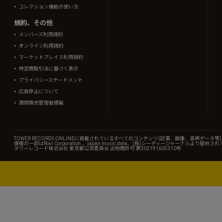
コレクション機能の使い方
規約、その他
メンバーズ利用規約
オンライン利用規約
マーケットプレイス利用規約
特定商取引法に基づく表示
プライバシーステートメント
広告停止について
酒類販売管理者標識
TOWER RECORDS ONLINEに掲載されているすべてのコンテンツ(記事、画像、音声デ
情報の一部はRovi Corporation.、japan music data、(株)シーディージャーナルより提供
タワーレコード株式会社 東京都公安委員会 古物商許可 第302191605310号