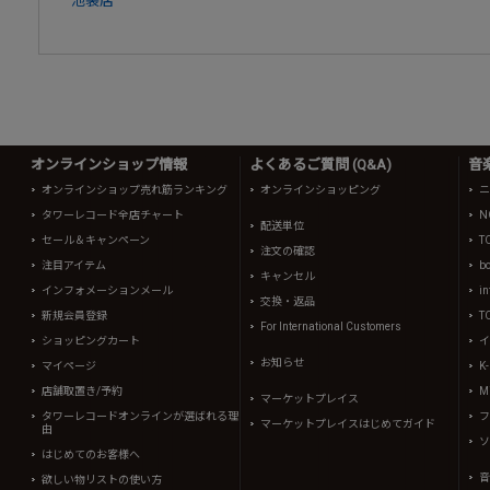
池袋店
オンラインショップ情報
よくあるご質問 (Q&A)
音
オンラインショップ売れ筋ランキング
オンラインショッピング
ニ
タワーレコード全店チャート
N
配送単位
セール＆キャンペーン
T
注文の確認
注目アイテム
b
キャンセル
インフォメーションメール
in
交換・返品
新規会員登録
T
For International Customers
ショッピングカート
イ
お知らせ
マイページ
K
店舗取置き/予約
Mi
マーケットプレイス
タワーレコードオンラインが選ばれる理
フ
マーケットプレイスはじめてガイド
由
ソ
はじめてのお客様へ
音
欲しい物リストの使い方