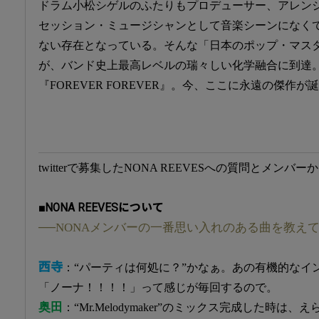
ドラム小松シゲルのふたりもプロデューサー、アレン
セッション・ミュージシャンとして音楽シーンになく
ない存在となっている。そんな「日本のポップ・マスタ
が、バンド史上最高レベルの瑞々しい化学融合に到達
『FOREVER FOREVER』。今、ここに永遠の傑作が
twitterで募集したNONA REEVESへの質問とメン
■NONA REEVESについて
──NONAメンバーの一番思い入れのある曲を教え
西寺
：“パーティは何処に？”かなぁ。あの有機的なイ
「ノーナ！！！！」って感じが毎回するので。
奥田
：“Mr.Melodymaker”のミックス完成した時