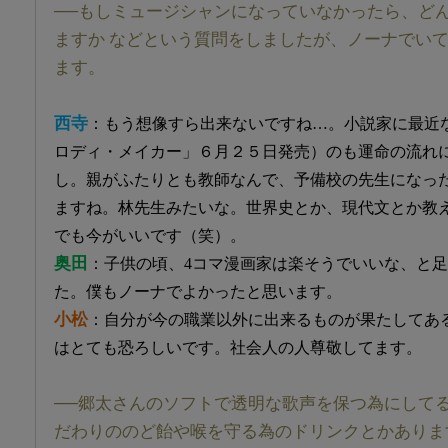
──もしミュージシャンになっていなかったら、ど
ますか などという質問をしましたが、ノーナでい
ます。
西寺
：もう想像すら出来ないですね…。小説家に最近
ロディ・メイカー」６月２５日発売）のも運命の流れ
し。親がふたりとも教師なんで、予備校の先生になっ
ますね。林先生みたいな。世界史とか、現代文とか教
でも今がいいです（笑）。
奥田
：子供の頃、4コマ漫画家は楽そうでいいな、と
た。僕もノーナでよかったと思います。
小松
：自分が今の職業以外に出来るものが果たしてあ
はとても恐ろしいです。社会人の人尊敬してます。
──郷太さんのソフトで透明な歌声を保つ為にしてる
だわりののど飴や喉を守る為のドリンクとかありま