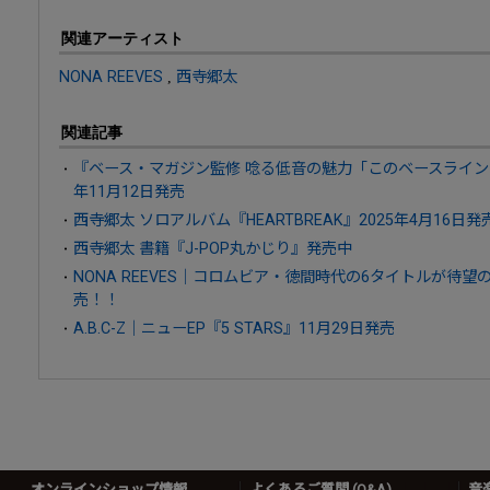
関連アーティスト
NONA REEVES
,
西寺郷太
関連記事
『ベース・マガジン監修 唸る低音の魅力「このベースラインを
年11月12日発売
西寺郷太 ソロアルバム『HEARTBREAK』2025年4月16日発
西寺郷太 書籍『J-POP丸かじり』発売中
NONA REEVES｜コロムビア・徳間時代の6タイトルが待望
売！！
A.B.C-Z｜ニューEP『5 STARS』11月29日発売
オンラインショップ情報
よくあるご質問 (Q&A)
音