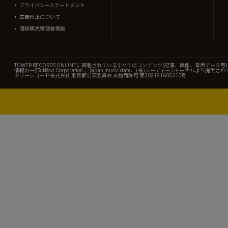
プライバシーステートメント
広告停止について
酒類販売管理者標識
TOWER RECORDS ONLINEに掲載されているすべてのコンテンツ(記事、画像、音声デ
情報の一部はRovi Corporation.、japan music data、(株)シーディージャーナルより提供
タワーレコード株式会社 東京都公安委員会 古物商許可 第302191605310号