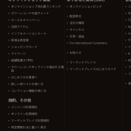
オンラインショップ売れ筋ランキング
オンラインショッピング
ニ
タワーレコード全店チャート
N
配送単位
セール＆キャンペーン
T
注文の確認
注目アイテム
b
キャンセル
インフォメーションメール
in
交換・返品
新規会員登録
T
For International Customers
ショッピングカート
イ
お知らせ
マイページ
K
店舗取置き/予約
Mi
マーケットプレイス
タワーレコードオンラインが選ばれる理
フ
マーケットプレイスはじめてガイド
由
ソ
はじめてのお客様へ
音
欲しい物リストの使い方
コレクション機能の使い方
規約、その他
メンバーズ利用規約
オンライン利用規約
マーケットプレイス利用規約
特定商取引法に基づく表示