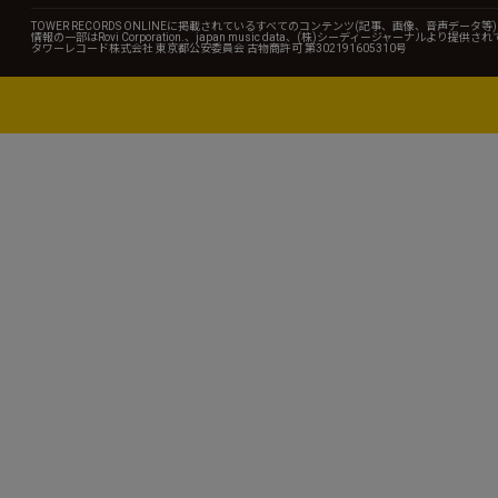
TOWER RECORDS ONLINEに掲載されているすべてのコンテンツ(記事、画像、音声デ
情報の一部はRovi Corporation.、japan music data、(株)シーディージャーナルより提供
タワーレコード株式会社 東京都公安委員会 古物商許可 第302191605310号