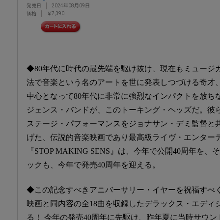
発売日
2024年08月09日
価格
￥7,390
◆80年代に時代の最先端を駆け抜け、現在もミュージ
法で音楽という名のアートを世に発表しつづける奇才
中心となって80年代に非常に強烈なインパクトを放ちな
ジェンス・バンドが、このトーキング・ヘッズだ。彼
ステージ・パフォーマンスをジョナサン・デミ監督と
げた、伝説的音楽映画であり最高級ライヴ・エンター
『STOP MAKING SENS』は、今年で公開40周年
ックも、今年で発売40周年を迎える。
◆この記念すべきアニバーサリー・イヤーを祝福すべ
映画と同内容の全18曲を収録したデラックス・エディ
る！ 今年の発売40周年に先駆け、昨年夏に当時サウン