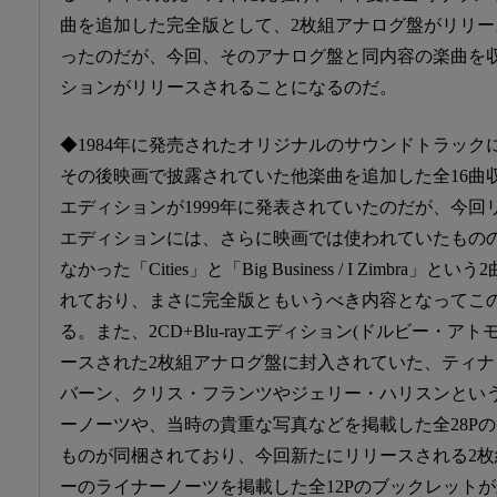
曲を追加した完全版として、2枚組アナログ盤がリリ
ったのだが、今回、そのアナログ盤と同内容の楽曲を
ションがリリースされることになるのだ。
◆1984年に発売されたオリジナルのサウンドトラック
その後映画で披露されていた他楽曲を追加した全16曲
エディションが1999年に発表されていたのだが、今
エディションには、さらに映画では使われていたもの
なかった「Cities」と「Big Business / I Zimbra
れており、まさに完全版ともいうべき内容となってこ
る。また、2CD+Blu-rayエディション(ドルビー・ア
ースされた2枚組アナログ盤に封入されていた、ティ
バーン、クリス・フランツやジェリー・ハリスンとい
ーノーツや、当時の貴重な写真などを掲載した全28P
ものが同梱されており、今回新たにリリースされる2
ーのライナーノーツを掲載した全12Pのブックレット