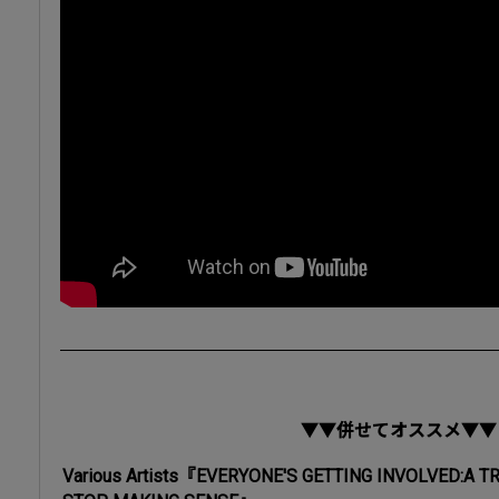
▼▼併せてオススメ▼▼
Various Artists『EVERYONE'S GETTING INVOLVED:A T