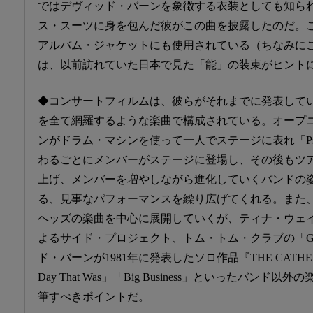
ではデヴィッド・バーンを象徴する衣装としても知ら
ス・スーツに身を包んだ彼がこの曲を披露したのだ。
アルバム・ジャケットにも使用されている（ちなみに
は、以前訪れていた日本で見た「能」の装束がヒント
◆コンサートフィルムは、彼らがそれまでに発表して
を全て網羅するような楽曲で構成されている。オープ
ンがドラム・マシンを使って一人でステージに表れ「Pshyc
わるごとにメンバーがステージに登場し、その後もツ
上げ、メンバーを増やしながら進化していくバンドの
る、見事なパフォーマンスを繰り広げてくれる。また
ヘッズの楽曲を中心に展開していくが、ティナ・ウェ
よるサイド・プロジェクト、トム・トム・クラブの「Geniu
ド・バーンが1981年に発表したソロ作品『THE CATHERI
Day That Was」「Big Business」といったバン
筆すべきポイントだ。