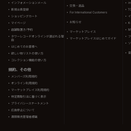
インフォメーションメール
in
交換・返品
新規会員登録
T
For International Customers
ショッピングカート
イ
お知らせ
マイページ
K
店舗取置き/予約
Mi
マーケットプレイス
タワーレコードオンラインが選ばれる理
フ
マーケットプレイスはじめてガイド
由
ソ
はじめてのお客様へ
音
欲しい物リストの使い方
コレクション機能の使い方
規約、その他
メンバーズ利用規約
オンライン利用規約
マーケットプレイス利用規約
特定商取引法に基づく表示
プライバシーステートメント
広告停止について
酒類販売管理者標識