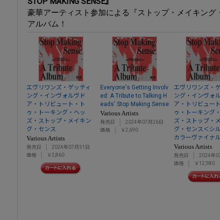
STOP MAKING SENSE』
豪華アーティスト参加による『ストップ・メイキング
アルバム！
エヴリワンズ・ゲッティ
Everyone's Getting Involv
エヴリワンズ・
ング・インヴォルヴド
ed: A Tribute to Talking H
ング・インヴォ
ア・トリビュート・ト
eads' Stop Making Sense
ア・トリビュー
ゥ・トーキング・ヘッ
ゥ・トーキング
Various Artists
ズ・ストップ・メイキン
ズ・ストップ・
発売日
2024年07月26日
グ・センス
グ・センス＜シ
価格
￥2,690
カラーヴァイナ
Various Artists
Various Artists
発売日
2024年07月31日
価格
￥2,860
発売日
2024年0
価格
￥12,980