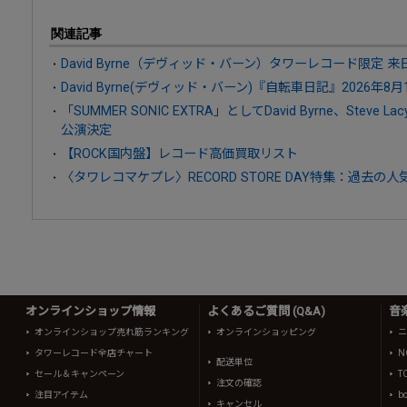
関連記事
David Byrne（デヴィッド・バーン）タワーレコード限定 
David Byrne(デヴィッド・バーン)『自転車日記』2026年8
「SUMMER SONIC EXTRA」としてDavid Byrne、Steve La
公演決定
【ROCK国内盤】レコード高価買取リスト
〈タワレコマケプレ〉RECORD STORE DAY特集：過去
オンラインショップ情報
よくあるご質問 (Q&A)
音
オンラインショップ売れ筋ランキング
オンラインショッピング
ニ
タワーレコード全店チャート
N
配送単位
セール＆キャンペーン
T
注文の確認
注目アイテム
b
キャンセル