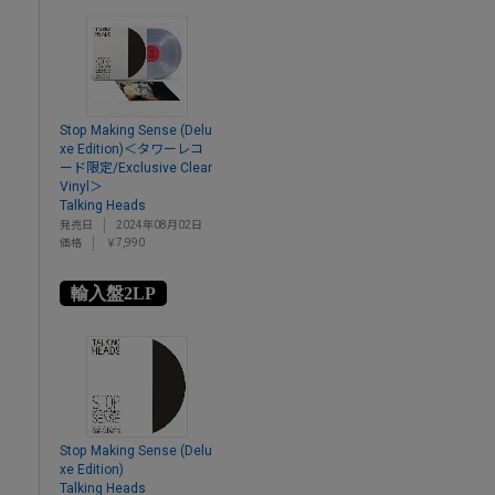
Stop Making Sense (Delu
xe Edition)＜タワーレコ
ード限定/Exclusive Clear
Vinyl＞
Talking Heads
発売日
2024年08月02日
価格
￥7,990
輸入盤2LP
Stop Making Sense (Delu
xe Edition)
Talking Heads