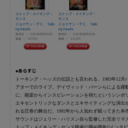
ストップ・メイキング・
ストップ・メイキング・
センス
センス
、
、
ジョナサン・デミ
Talki
ジョナサン・デミ
Talki
ng Heads
ng Heads
発売日
2024年08月02日
発売日
2024年08月02日
価格
￥5,390
価格
￥4,290
●あらすじ
トーキング・ヘッズの伝説とも言われる、1983年12
アターでのライブ。デイヴィッド・バーンらによる躍
に、能楽からインスピレーションを得たというシンボ
エキセントリックなダンスとエキサイティングな演出
れる圧巻の舞台だ。1992年から人知れず眠ってきた
サウンドはジェリー・ハリスン自ら監修した完全リマス
トップ・メイキング・センス映画公開40周年!!インタ