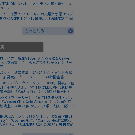
WITCH ON! タワレコ オーディオ祭～夏～」キ
ペーン
トリー不要！8/18～8/26の火曜と水曜はレジ
もれなくdポイント10倍還元！(店舗限定開催)
もっと見る
ロライブ」所属VTuber さくらみことGakken
ラボ参考書「さくらみこでもわかる」シリー
売
バット、初写真集「40×40 ドキュメント金属
ト」発売。プライベートに144時間密着
-POPシングル ウィークリーTOP30」発表。1位
E:I『花咲く道』、予約1位はEBiDAN（恵比寿
男子部）『Yes! 東京』（2026年8月6日付）
EZER（ウィーザー）、16作目スタジオ・アル
Weezer (The Gold Album)』と共に単独来
演決定。来年2月に東京、京都、大阪、愛知で
MIROQUAI（ジャミロクワイ）、代表曲“Virtual
anity”、“Cosmic Girl”、“Canned Heat”公式和
MV公開。「SUMMER SONIC 2026」来日直前