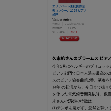
エリザベート王妃国際音
楽コンクール2025 ピアノ
部門
Various Artists
発売日
2025年07月17日
通常価格
￥6,390
セール価格
￥5,431
久末航さんのブラームス:ピア
今年5月にベルギーのブリュッセ
ピアノ部門で日本人過去最高の2
スのピアノ協奏曲第2番。演奏を聴
14年)の初演から、今日まで様々
を使った電気録音開発以降、数
末さんの演奏の特徴は、
(1)テンポを急がず、悠然と弾い