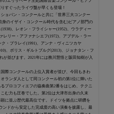
25年のエリザベート王妃国際音楽コンクール・ピアノ
選りすぐったライヴ盤が早くも登場！
、ショパン・コンクールと共に「世界三大コンクー
前身のイザイ・コンクール時代を含む)ピアノ部門の
938)、レオン・フライシャー(1952)、ウラディー
ヴァレリー・アファナシエフ(1972)、アブデル・ラー
ランク・ブラレイ(1991)、アンナ・ヴィニツカヤ
2010)、ボリス・ギルトブルグ(2013)、ジョナタン・フ
顔ぶれが並びます。2021年には務川慧悟と阪田知樹が入
。
は国際コンクールの上位入賞者が並び、今回もきわ
オランダ人として同コンクール初の第1位に輝いた
るプロコフィエフの協奏曲第2番をはじめ、テクニ
こむ力も圧巻でした。第2位は大津市出身の久末
若林顕に並ぶ歴代最高位です。ドイツを拠点に研鑽を
ウンドから安定した完成度の高い演奏を披露し、最