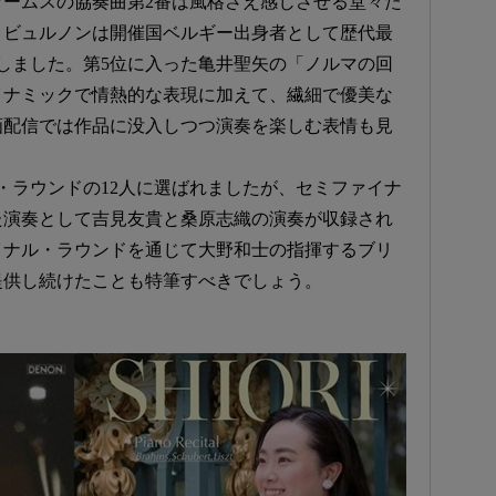
ームスの協奏曲第2番は風格さえ感じさせる堂々た
・ビュルノンは開催国ベルギー出身者として歴代最
しました。第5位に入った亀井聖矢の「ノルマの回
イナミックで情熱的な表現に加えて、繊細で優美な
画配信では作品に没入しつつ演奏を楽しむ表情も見
・ラウンドの12人に選ばれましたが、セミファイナ
た演奏として吉見友貴と桑原志織の演奏が収録され
イナル・ラウンドを通じて大野和士の指揮するブリ
提供し続けたことも特筆すべきでしょう。