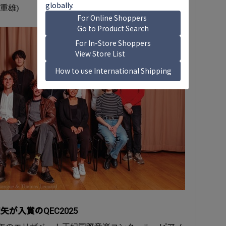
重雄)
が入賞のQEC2025