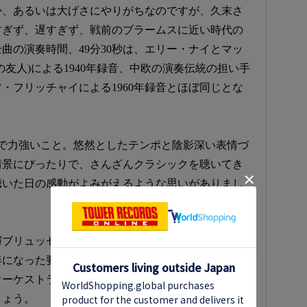
か、あるいは大げさにやりがちなのですが、久末さ
すぎず、遅すぎず、戦前のブラームスに近い時代の
曲の演奏時間、49分30秒は、エリー・ナイとマッ
友人)による1940年録音、中欧の演奏伝統の担い手
・フリッチャイによる1960年録音とほぼ同じとな
で力強いこと。悠然としたテンポと陰影深い表情づ
情景にぴったりで、さんざんクラシックを聴いてき
聴いた日の感動がよみがえるような思いがありまし
揮ブリュッセル・フィルハーモニックと超一流であ
奏になった要因となっています。また、この作品の
オーケストラの奏者との掛け合いがとても美しく決
しょう。