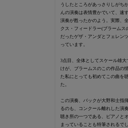
うしたところがあっさりしがち
んの演奏は表情豊かでいて、速
演奏が甦ったかのよう。実際、全
クス・フィードラー(ブラームスの
だったゲザ・アンダとフェレンツ
っています。
3点目、全体としてスケール雄大
けが、ブラームスのこの作品の
た私にとっても初めてこの曲を
た。
この演奏、バックが大野和士指
るのも、コンクール離れした演
聴き所の一つである、ピアノと
まっていることも特筆されるで