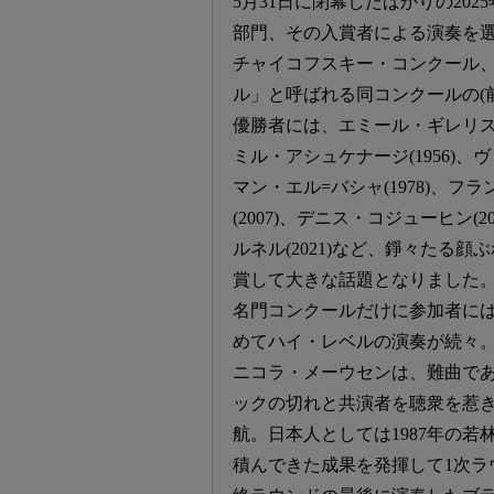
5月31日に閉幕したばかりの20
部門、その入賞者による演奏を
チャイコフスキー・コンクール
ル」と呼ばれる同コンクールの(
優勝者には、エミール・ギレリス(1
ミル・アシュケナージ(1956)、
マン・エル=バシャ(1978)、フ
(2007)、デニス・コジューヒン(
ルネル(2021)など、錚々たる
賞して大きな話題となりました
名門コンクールだけに参加者に
めてハイ・レベルの演奏が続々。
ニコラ・メーウセンは、難曲であ
ックの切れと共演者を聴衆を惹き
航。日本人としては1987年の
積んできた成果を発揮して1次ラ