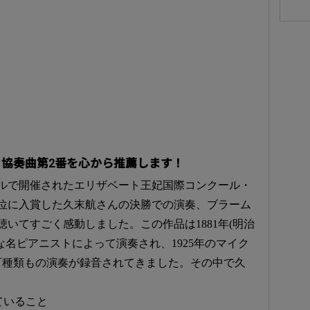
ノ協奏曲第2番を心から推薦します！
ルで開催されたエリザベート王妃国際コンクール・
位に入賞した久末航さんの決勝での演奏、ブラーム
いてすごく感動しました。この作品は1881年(明治
な名ピアニストによって演奏され、1925年のマイク
百種類もの演奏が録音されてきました。その中で久
ていること