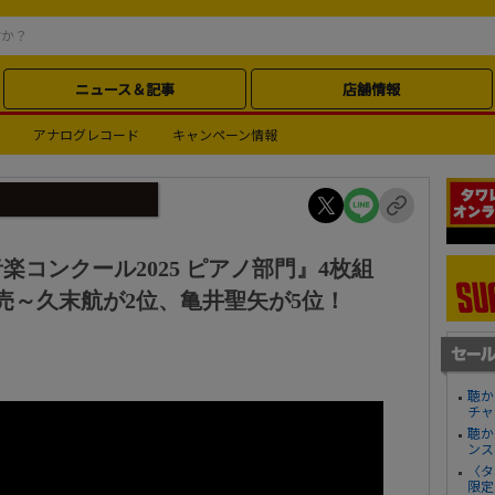
ニュース＆記事
店舗情報
アナログレコード
キャンペーン情報
コンクール2025 ピアノ部門』4枚組
行発売～久末航が2位、亀井聖矢が5位！
聴か
チャ
聴か
ンス
〈タ
限定