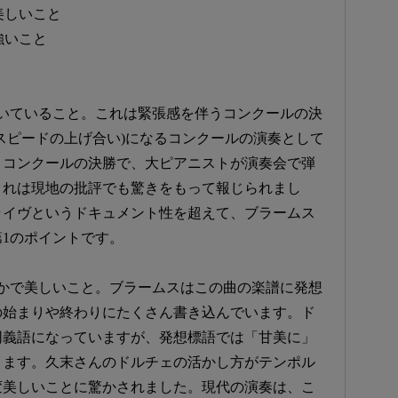
美しいこと
強いこと
いていること。これは緊張感を伴うコンクールの決
スピードの上げ合い)になるコンクールの演奏として
、コンクールの決勝で、大ピアニストが演奏会で弾
これは現地の批評でも驚きをもって報じられまし
ライヴというドキュメント性を超えて、ブラームス
1のポイントです。
かで美しいこと。ブラームスはこの曲の楽譜に発想
の始まりや終わりにたくさん書き込んでいます。ド
同義語になっていますが、発想標語では「甘美に」
ります。久末さんのドルチェの活かし方がテンポル
変美しいことに驚かされました。現代の演奏は、こ