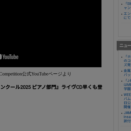
「S
ャン
エン
にて
「ホ
のコ
ズ発
金属
eth Competition公式YouTubeページより
バッ
「J
はM
クール2025 ピアノ部門』ライヴCD早くも登
学園
WE
バム『
日公
開催
JA
Ins
訳付